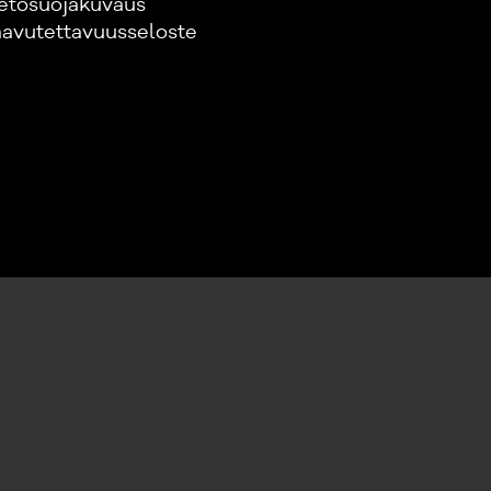
etosuojakuvaus
avutettavuusseloste