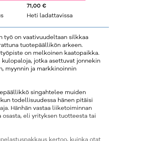
71,00 €
us
Heti ladattavissa
n työ on vaativuudeltaan silkkaa
rattuna tuotepäällikön arkeen.
 työpiste on melkoinen kaatopaikka.
kulopaloja, jotka asettuvat jonnekin
n, myynnin ja markkinoinnin
otepäällikkö singahtelee muiden
kun todellisuudessa hänen pitäisi
taja. Hänhän vastaa liiketoiminnan
osasta, eli yrityksen tuotteesta tai
 pelastuspakkaus kertoo, kuinka otat