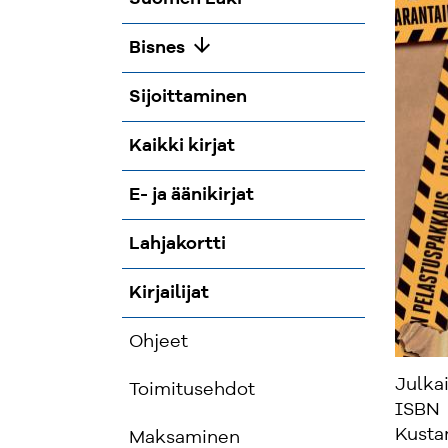
arrow_downward
Bisnes
Sijoittaminen
Kaikki kirjat
E- ja äänikirjat
Lahjakortti
Kirjailijat
Ohjeet
Julka
Toimitusehdot
ISBN
Kusta
Maksaminen