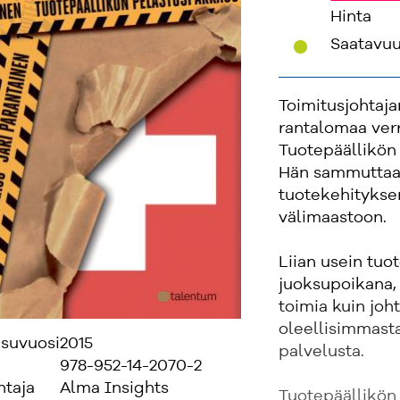
Hinta
'
Saatavu
Toimitusjohtaja
rantalomaa ver
Tuotepäällikön
Hän sammuttaa 
tuotekehitykse
välimaastoon.
Liian usein tu
juoksupoikana, 
toimia kuin joh
oleellisimmasta 
isuvuosi
2015
palvelusta.
978-952-14-2070-2
ntaja
Alma Insights
Tuotepäällikön