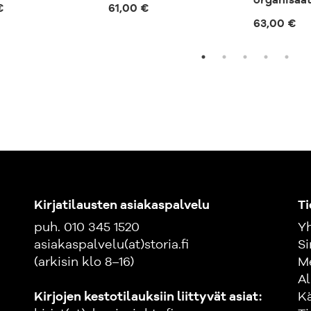
organisaat
€
61,00 €
63,00 €
Kirjatilausten asiakaspalvelu
Ti
puh. 010 345 1520
Yh
asiakaspalvelu(at)storia.fi
Si
(arkisin klo 8–16)
M
Al
Kirjojen kestotilauksiin liittyvät asiat:
K