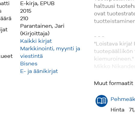
atti
E-kirja, EPUB
haltuusi tuoteh
s
2015
ovat tuotestrat
äärä
210
tuotteistaminen
Parantainen, Jari
ijat
(Kirjoittaja)
- - -
Kaikki kirjat
"Loistava kirja
Markkinointi, myynti ja
tuotepäällikön
lueet
viestintä
kiemuroineen."
Bisnes
Mikko Nikander
E- ja äänikirjat
"Sain tästä kir
Muut formaatit
oman työni ett
Ajoittain teksti
Pehmeäka
sitä lukiessani."
Hinta
71
Markku Prättälä
"Mukavaa luett
Tommi Eklund, j