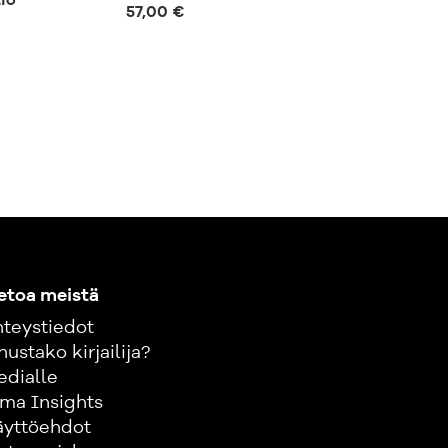
io
ja hauskaa
57,00 €
63,00 €
etoa meistä
teystiedot
nustako kirjailija?
edialle
ma Insights
äyttöehdot