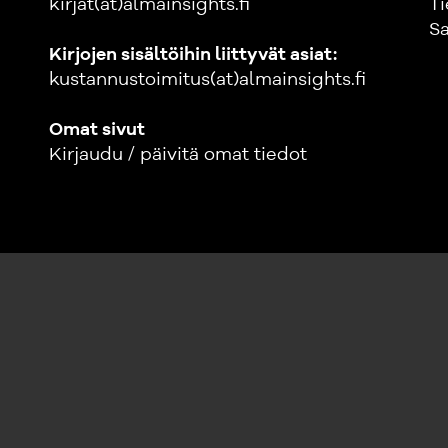
kirjat(at)almainsights.fi
Ti
Sa
Kirjojen sisältöihin liittyvät asiat:
kustannustoimitus(at)almainsights.fi
Omat sivut
Kirjaudu / päivitä omat tiedot