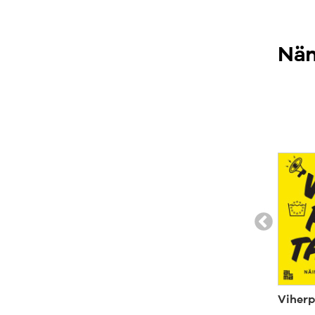
Näm
Viherp