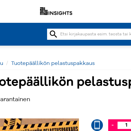
search
vu
Tuotepäällikön pelastuspakkaus
otepäällikön pelastu
Parantainen
-