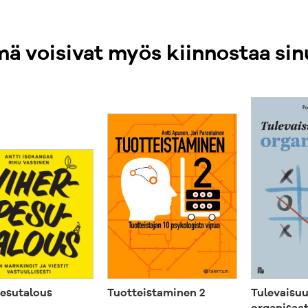
Appelsiini Finl
ä voisivat myös kiinnostaa sin
”Tuotepäällikö
Kirjassa on osu
esimerkkejä. Se
Jani A. Mäkelä, 
"Tämä kirja ym
hektistä arkea
vinkkejä!"
Mikko Fiskaali,
esutalous
Tuotteistaminen 2
Tulevaisu