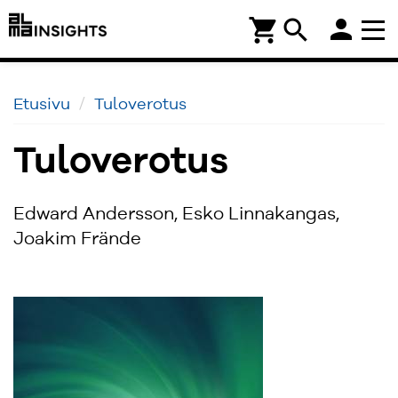
person
shopping_cart
search
Etusivu
Tuloverotus
Tuloverotus
Edward Andersson, Esko Linnakangas,
Joakim Frände