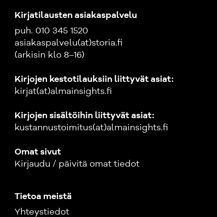
Kirjatilausten asiakaspalvelu
puh. 010 345 1520
asiakaspalvelu(at)storia.fi
(arkisin klo 8–16)
Kirjojen kestotilauksiin liittyvät asiat:
kirjat(at)almainsights.fi
Kirjojen sisältöihin liittyvät asiat:
kustannustoimitus(at)almainsights.fi
Omat sivut
Kirjaudu / päivitä omat tiedot
Tietoa meistä
Yhteystiedot