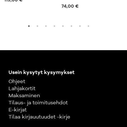
119,00 €
yri
74,00 €
111
Usein kysytyt kysymykset
Ohjeet
Lahjakortit
Maksaminen
Tilaus- ja toimitusehdot
E-kirjat
Tilaa kirjauutuudet -kirje