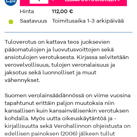
LISÄÄ OSTOSKORIIN »
Hinta
112,00 €
'
Saatavuus
Toimitusaika 1-3 arkipäivää
Tuloverotus on kattava teos juoksevien
pääomatulojen ja luovutusvoittojen sekä
ansiotulojen verotuksesta. Kirjassa selvitetään
verovelvollisuus, tulojen veronalaisuus ja
jaksotus sekä luonnolliset ja muut
vähennykset.
Suomen verolainsäädännössä on viime vuosina
tapahtunut erittäin paljon muutoksia niin
kansallisen kuin kansainvälisenkin verotuksen
kohdalla. Myös uutta oikeuskäytäntöä ja -
kirjallisuutta sekä Verohallinnon ohjeistusta on
edellisen painoksen (2006) jälkeen tullut