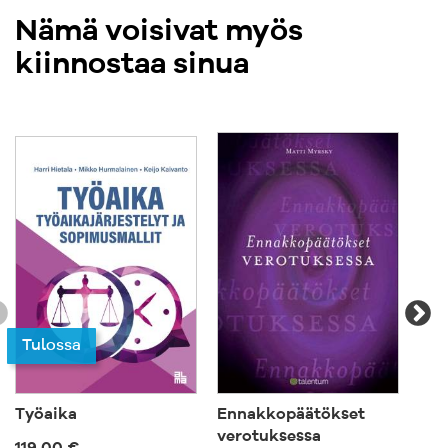
Nämä voisivat myös
kiinnostaa sinua
Tulossa
Työaika
Ennakkopäätökset
Kan
verotuksessa
hen