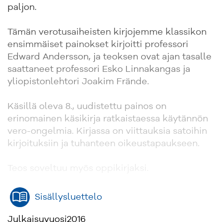
paljon.
Tämän verotusaiheisten kirjojemme klassikon
ensimmäiset painokset kirjoitti professori
Edward Andersson, ja teoksen ovat ajan tasalle
saattaneet professori Esko Linnakangas ja
yliopistonlehtori Joakim Frände.
Käsillä oleva 8., uudistettu painos on
erinomainen käsikirja ratkaistaessa käytännön
vero-ongelmia. Kirjassa on viittauksia satoihin
kirjoituksiin ja tuhanteen oikeustapaukseen.
Teos soveltuu myös oppikirjaksi.
Sisällysluettelo
Julkaisuvuosi
2016