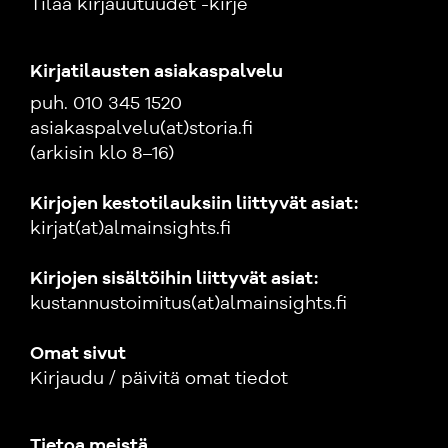
Tilaa kirjauutuudet -kirje
Kirjatilausten asiakaspalvelu
puh. 010 345 1520
asiakaspalvelu(at)storia.fi
(arkisin klo 8–16)
Kirjojen kestotilauksiin liittyvät asiat:
kirjat(at)almainsights.fi
Kirjojen sisältöihin liittyvät asiat:
kustannustoimitus(at)almainsights.fi
Omat sivut
Kirjaudu / päivitä omat tiedot
Tietoa meistä