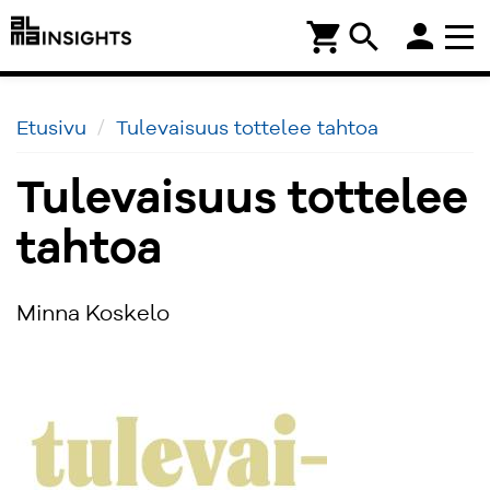
person
shopping_cart
search
Etusivu
Tulevaisuus tottelee tahtoa
Tulevaisuus tottelee
tahtoa
Minna Koskelo