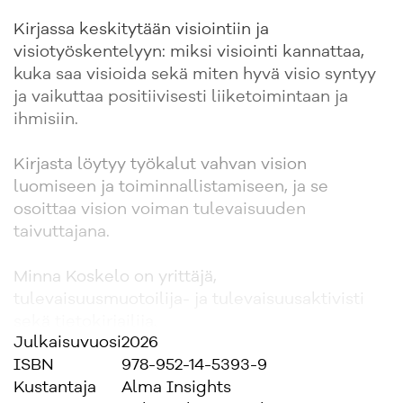
Kirjassa keskitytään visiointiin ja
visiotyöskentelyyn: miksi visiointi kannattaa,
kuka saa visioida sekä miten hyvä visio syntyy
ja vaikuttaa positiivisesti liiketoimintaan ja
ihmisiin.
Kirjasta löytyy työkalut vahvan vision
luomiseen ja toiminnallistamiseen, ja se
osoittaa vision voiman tulevaisuuden
taivuttajana.
Minna Koskelo on yrittäjä,
tulevaisuusmuotoilija- ja tulevaisuusaktivisti
sekä tietokirjailija.
Julkaisuvuosi
2026
ISBN
978-952-14-5393-9
Kustantaja
Alma Insights