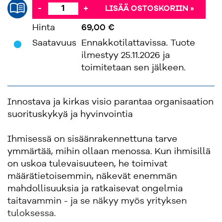
-
+
LISÄÄ OSTOSKORIIN »
Hinta
69,00 €
'
Saatavuus
Ennakkotilattavissa. Tuote
ilmestyy 25.11.2026 ja
toimitetaan sen jälkeen.
Innostava ja kirkas visio parantaa organisaation
suorituskykyä ja hyvinvointia
Ihmisessä on sisäänrakennettuna tarve
ymmärtää, mihin ollaan menossa. Kun ihmisillä
on uskoa tulevaisuuteen, he toimivat
määrätietoisemmin, näkevät enemmän
mahdollisuuksia ja ratkaisevat ongelmia
taitavammin - ja se näkyy myös yrityksen
tuloksessa.