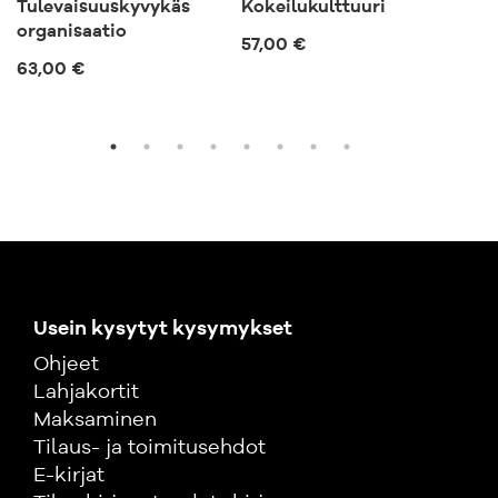
Tulevaisuuskyvykäs
Kokeilukulttuuri
Ep
organisaatio
57,00 €
57,
63,00 €
Usein kysytyt kysymykset
Ohjeet
Lahjakortit
Maksaminen
Tilaus- ja toimitusehdot
E-kirjat