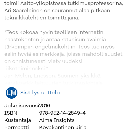
toimii Aalto-yliopistossa tutkimusprofessorina,
Ari Saarelainen on seurannut alaa pitkään
tekniikkalehtien toimittajana.
”Teos kokoaa hyvin teollisen internetin
haastekentän ja antaa ratkaisun avaimia
tärkeimpiin ongelmakohtiin. Teos tuo myös
esiin hyviä esimerkkejä, joissa mahdollisuudet
on onnistuneesti viety uudeksi
liiketoiminnaksi.”
Jan Melen, Ericsson, Suomen-yksikkö,
verkkoarkkitehtuurien tutkimusjohtaja
Sisällysluettelo
”Kirja tarjoaa kattavan kokonaiskuvan teollisen
internetin nykytilasta sekä antaa erinomaiset
Julkaisuvuosi
2016
eväät kokonaisuuden ymmärtämiseksi. Lue
ISBN
978-952-14-2849-4
tämä, jos suunnittelet liiketoiminnan
Kustantaja
Alma Insights
kehittämistä IoT:n keinoin!”
Formaatti
Kovakantinen kirja