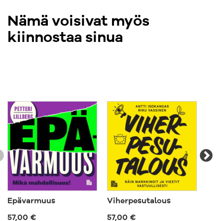
Nämä voisivat myös
kiinnostaa sinua
Epävarmuus
Viherpesutalous
Tul
org
57,00 €
57,00 €