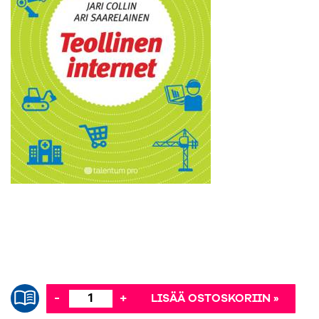
-
+
LISÄÄ OSTOSKORIIN »