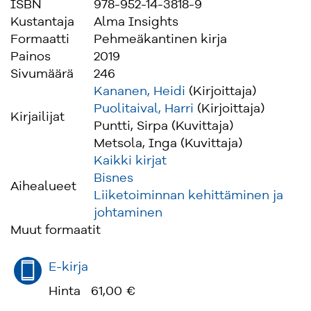
ISBN
978-952-14-3818-9
Kustantaja
Alma Insights
Formaatti
Pehmeäkantinen kirja
Painos
2019
Sivumäärä
246
Kananen, Heidi
(Kirjoittaja)
Puolitaival, Harri
(Kirjoittaja)
Kirjailijat
Puntti, Sirpa (Kuvittaja)
Metsola, Inga (Kuvittaja)
Kaikki kirjat
Bisnes
Aihealueet
Liiketoiminnan kehittäminen ja
johtaminen
Muut formaatit
E-kirja
Hinta
61,00 €