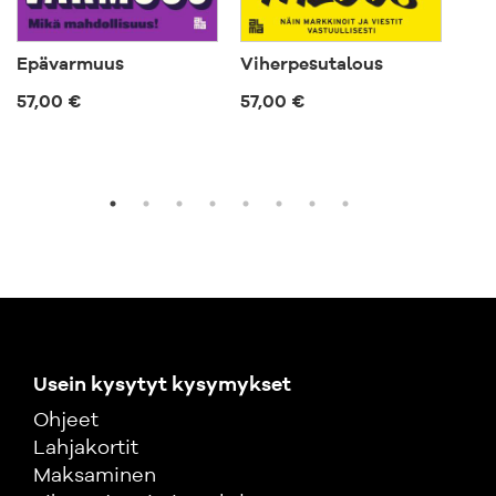
Epävarmuus
Viherpesutalous
Työ
57,00 €
57,00 €
119
Usein kysytyt kysymykset
Ohjeet
Lahjakortit
Maksaminen