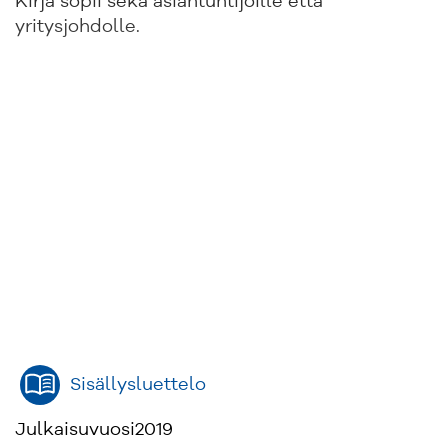
Kirja sopii sekä asiantuntijoille että
yritysjohdolle.
Sisällysluettelo
Julkaisuvuosi
2019