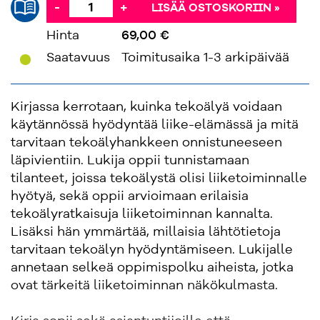
-
+
LISÄÄ OSTOSKORIIN »
Hinta
69,00 €
'
Saatavuus
Toimitusaika 1-3 arkipäivää
Kirjassa kerrotaan, kuinka tekoälyä voidaan
käytännössä hyödyntää liike-elämässä ja mitä
tarvitaan tekoälyhankkeen onnistuneeseen
läpivientiin. Lukija oppii tunnistamaan
tilanteet, joissa tekoälystä olisi liiketoiminnalle
hyötyä, sekä oppii arvioimaan erilaisia
tekoälyratkaisuja liiketoiminnan kannalta.
Lisäksi hän ymmärtää, millaisia lähtötietoja
tarvitaan tekoälyn hyödyntämiseen. Lukijalle
annetaan selkeä oppimispolku aiheista, jotka
ovat tärkeitä liiketoiminnan näkökulmasta.