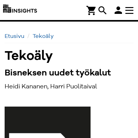
person
shopping_cart
search
Etusivu
Tekoäly
Tekoäly
Bisneksen uudet työkalut
Heidi Kananen, Harri Puolitaival