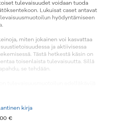
toiset tulevaisuudet voidaan tuoda
töksentekoon. Lukuisat caset antavat
 tulevaisuusmuotoilun hyödyntämiseen
a.
 keinoja, miten jokainen voi kasvattaa
suustietoisuudessa ja aktiivisessa
tekemisessä. Tästä hetkestä käsin on
entaa toisenlaista tulevaisuutta. Sillä
tapahdu, se tehdään.
on tulevaisuusmuotoilun edelläkävijä
hdistää ajattelussaan raikkaalla
ntiajattelua, palvelumuotoilua ja
kastaen käsitystämme siitä, mitä voisi
ntinen kirja
isimme tulevaisuuksien eteen tehdä.
,00 €