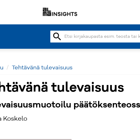
search
vu
Tehtävänä tulevaisuus
htävänä tulevaisuus
evaisuusmuotoilu päätöksenteos
a Koskelo