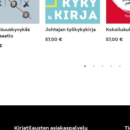
isuuskyvykäs
Johtajan työkykykirja
Kokeilukul
saatio
57,00 €
57,00 €
€
Kirjatilausten asiakaspalvelu
Ti