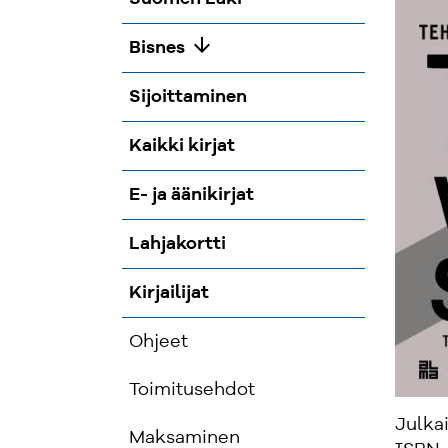
arrow_downward
Bisnes
Sijoittaminen
Kaikki kirjat
E- ja äänikirjat
Lahjakortti
Kirjailijat
Ohjeet
Toimitusehdot
Julka
Maksaminen