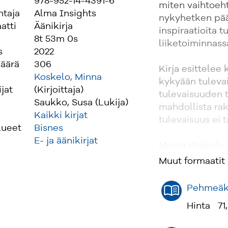
978-952-14-4391-6
miten vaihtoeh
ntaja
Alma Insights
nykyhetken pää
atti
Äänikirja
inspiraatioita
8t 53m 0s
liiketoiminnass
s
2022
äärä
306
Kirja esittelee
Koskelo, Minna
kykyään tulevai
ijat
(Kirjoittaja)
tulevaisuuden 
Saukko, Susa (Lukija)
mahdollista rak
Kaikki kirjat
tulevaisuus ei 
lueet
Bisnes
E- ja äänikirjat
Minna Koskelo 
Suomessa. Hän y
Muut formaatit
tavalla ennakoi
ihmistieteitä ri
Pehmeäka
olla ja mitä vo
Hinta
71