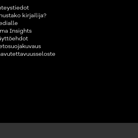
teystiedot
nustako kirjailija?
edialle
ma Insights
äyttöehdot
etosuojakuvaus
avutettavuusseloste