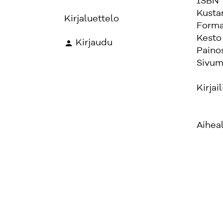
ISBN
Kusta
Kirjaluettelo
Forma
Kesto
Kirjaudu
Paino
Sivum
Kirjail
Aihea