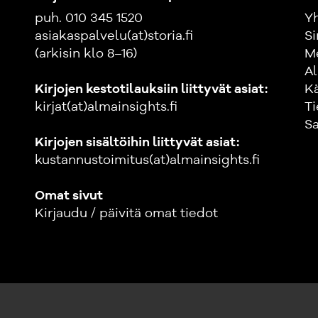
puh. 010 345 1520
Yh
asiakaspalvelu(at)storia.fi
Si
(arkisin klo 8–16)
M
Al
Kirjojen kestotilauksiin liittyvät asiat:
K
kirjat(at)almainsights.fi
Ti
Sa
Kirjojen sisältöihin liittyvät asiat:
kustannustoimitus(at)almainsights.fi
Omat sivut
Kirjaudu / päivitä omat tiedot