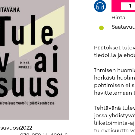
-
Hinta
'
Saatavu
Päätökset tulev
tiedoilla ja ehdo
Ihmisen huomio
herkästi huoliin
pohtimisen ei si
havittelemaan t
Tehtävänä tule
jossa yhdistyvä
liiketoiminta-a
isuvuosi
2022
tulevaisuutta v