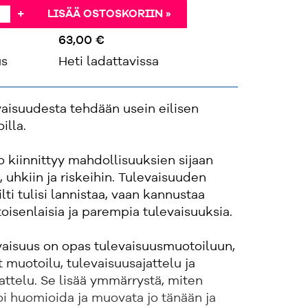
+
LISÄÄ OSTOSKORIIN »
63,00 €
us
Heti ladattavissa
aisuudesta tehdään usein eilisen
illa.
 kiinnittyy mahdollisuuksien sijaan
, uhkiin ja riskeihin. Tulevaisuuden
lti tulisi lannistaa, vaan kannustaa
oisenlaisia ja parempia tulevaisuuksia.
vaisuus on opas tulevaisuusmuotoiluun,
t muotoilu, tulevaisuusajattelu ja
jattelu. Se lisää ymmärrystä, miten
oi huomioida ja muovata jo tänään ja