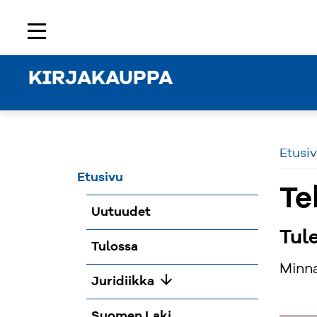
Etusivu
Rekisteröidy
Kirjaudu sisään
menu
KIRJAKAUPPA
Etusi
Etusivu
Te
Uutuudet
Tul
Tulossa
Minn
arrow_downward
Juridiikka
Suomen Laki