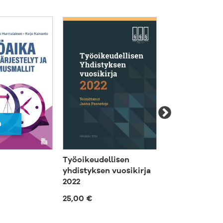
a
Työoikeudellisen
Työsuhteen pe
yhdistyksen vuosikirja
68,00 €
2022
25,00 €