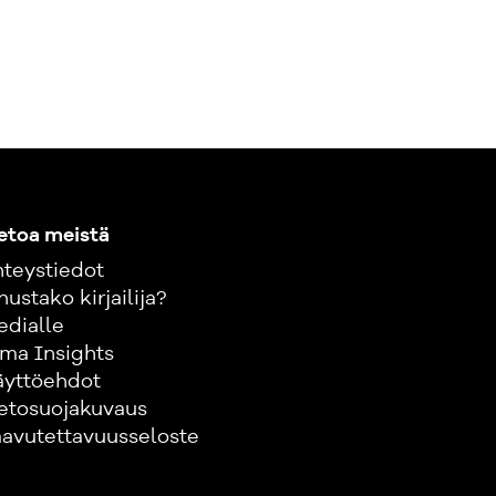
etoa meistä
teystiedot
nustako kirjailija?
edialle
ma Insights
äyttöehdot
etosuojakuvaus
avutettavuusseloste