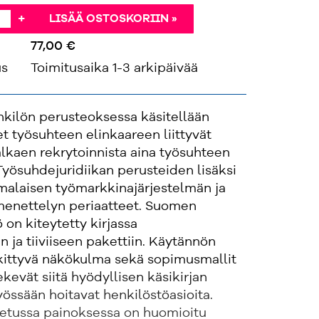
+
LISÄÄ OSTOSKORIIN »
77,00 €
us
Toimitusaika 1-3 arkipäivää
nkilön perusteoksessa käsitellään
set työsuhteen elinkaareen liittyvät
lkaen rekrytoinnista aina työsuhteen
yösuhdejuridiikan perusteiden lisäksi
omalaisen työmarkkinajärjestelmän ja
menettelyn periaatteet. Suomen
 on kiteytetty kirjassa
 ja tiiviiseen pakettiin. Käytännön
kittyvä näkökulma sekä sopimusmallit
tekevät siitä hyödyllisen käsikirjan
työssään hoitavat henkilöstöasioita.
stetussa painoksessa on huomioitu