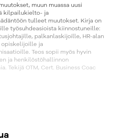
 muutokset, muun muassa uusi
 kilpailukielto- ja
äädäntöön tulleet muutokset. Kirja on
ille työsuhdeasioista kiinnostuneille:
itusjohtajille, palkanlaskijoille, HR-alan
 opiskelijoille ja
isaatioille. Teos sopii myös hyvin
en ja henkilöstöhallinnon
a. Tekijä OTM, Cert. Business Coac
ua