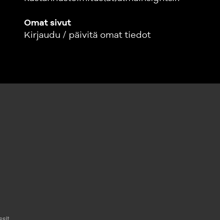
Omat sivut
Kirjaudu / päivitä omat tiedot