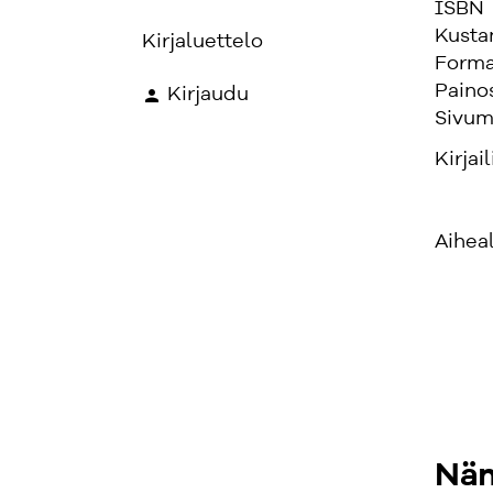
ISBN
Kusta
Kirjaluettelo
Forma
Paino
Kirjaudu
Sivum
Kirjail
Aihea
Näm