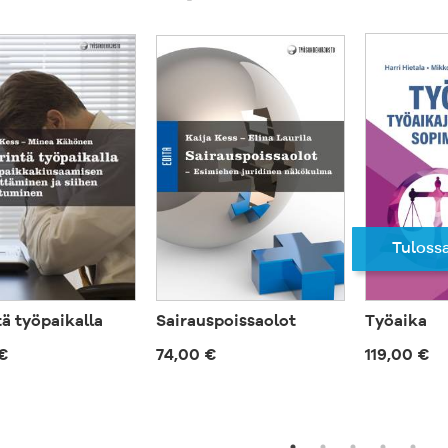
Tuloss
tä työpaikalla
Sairauspoissaolot
Työaika
€
74,00 €
119,00 €