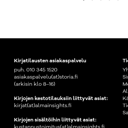
Kirjatilausten asiakaspalvelu
Ti
puh. 010 345 1520
Yh
asiakaspalvelu(at)storia.fi
Si
(arkisin klo 8–16)
M
Al
Kirjojen kestotilauksiin liittyvät asiat:
K
kirjat(at)almainsights.fi
Ti
Sa
Kirjojen sisältöihin liittyvät asiat:
kustannustoimitus(at)almainsights.fi