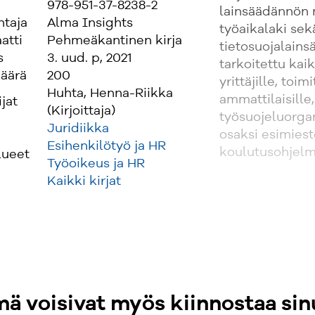
978-951-37-8238-2
lainsäädännön
ntaja
Alma Insights
työaikalaki sekä
atti
Pehmeäkantinen kirja
tietosuojalains
s
3. uud. p, 2021
tarkoitettu kaik
äärä
200
yrittäjille, toim
Huhta, Henna-Riikka
ammattilaisille,
ijat
(Kirjoittaja)
työsuojeluorgan
Juridiikka
osaksi esimiest
Esihenkilötyö ja HR
koulutusohjelmi
lueet
Työoikeus ja HR
Kaikki kirjat
ä voisivat myös kiinnostaa sin