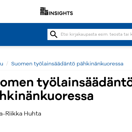
search
vu
Suomen työlainsäädäntö pähkinänkuoressa
omen työlainsäädänt
hkinänkuoressa
a-Riikka Huhta