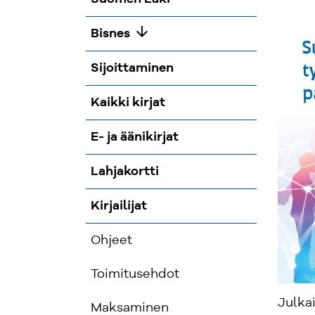
arrow_downward
Bisnes
Sijoittaminen
Kaikki kirjat
E- ja äänikirjat
Lahjakortti
Kirjailijat
Ohjeet
Toimitusehdot
Julka
Maksaminen