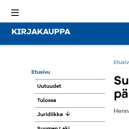
Etusivu
Rekisteröidy
Kirjaudu sisään
menu
KIRJAKAUPPA
Etusi
Etusivu
Su
Uutuudet
pä
Tulossa
Henn
arrow_downward
Juridiikka
Suomen Laki