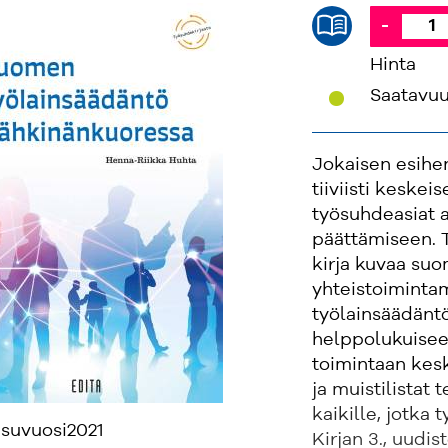
-
Hinta
'
Saatavu
Jokaisen esihe
tiiviisti keskei
työsuhdeasiat a
päättämiseen. T
kirja kuvaa su
yhteistoiminta
työlainsäädäntö
helppolukuiseen
toimintaan kes
ja muistilistat 
kaikille, jotka 
isuvuosi
2021
Kirjan 3., uudi