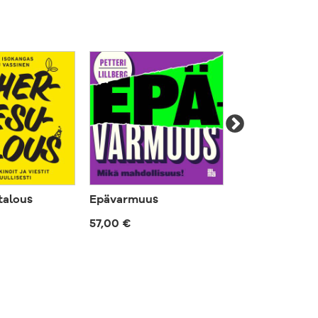
talous
Epävarmuus
Tulevaisuusky
organisaatio
57,00 €
63,00 €