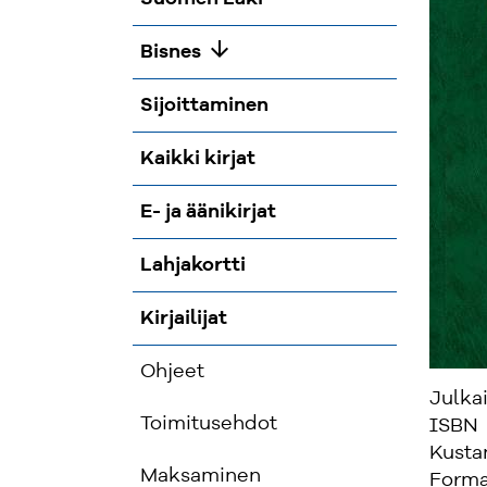
arrow_downward
Bisnes
Sijoittaminen
Kaikki kirjat
E- ja äänikirjat
Lahjakortti
Kirjailijat
Ohjeet
Julka
Toimitusehdot
ISBN
Kusta
Maksaminen
Forma