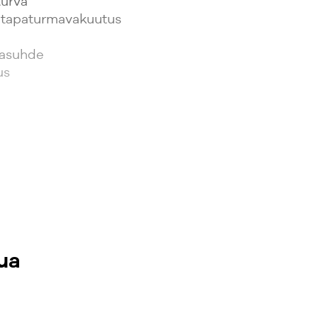
turva
a tapaturmavakuutus
t
rkasuhde
us
ua