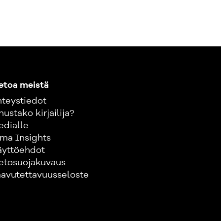
etoa meistä
teystiedot
nustako kirjailija?
edialle
ma Insights
äyttöehdot
etosuojakuvaus
avutettavuusseloste