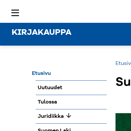
Etusivu
Rekisteröidy
Kirjaudu sisään
menu
KIRJAKAUPPA
Etusi
Etusivu
Su
Uutuudet
Tulossa
arrow_downward
Juridiikka
Suomen Laki