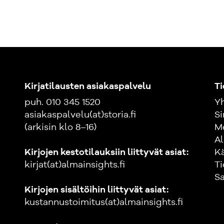
Kirjatilausten asiakaspalvelu
Ti
puh. 010 345 1520
Yh
asiakaspalvelu(at)storia.fi
Si
(arkisin klo 8–16)
M
Al
Kirjojen kestotilauksiin liittyvät asiat:
K
kirjat(at)almainsights.fi
Ti
Sa
Kirjojen sisältöihin liittyvät asiat:
kustannustoimitus(at)almainsights.fi