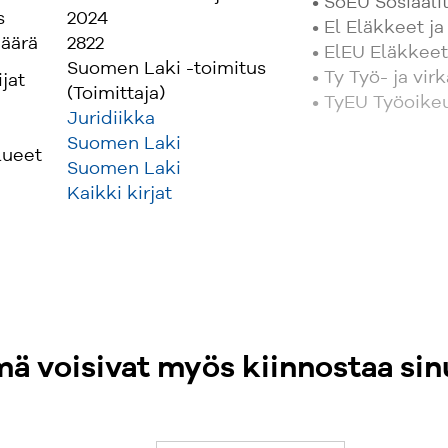
• SoEU Sosiaali
s
2024
• El Eläkkeet j
äärä
2822
• ElEU Eläkkee
Suomen Laki -toimitus
• Ty Työ- ja vi
ijat
(Toimittaja)
• TyEU Työoike
Juridiikka
Suomen Laki
lueet
Suomen Laki
Kaikki kirjat
ä voisivat myös kiinnostaa sin