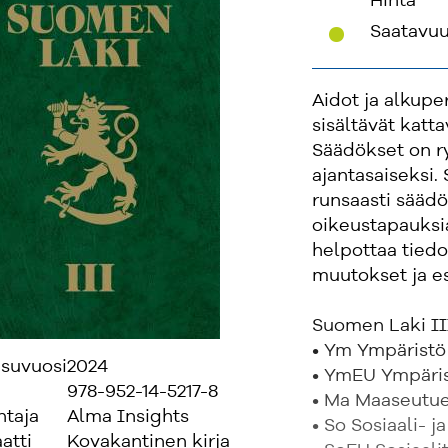
Hinta
'
Saatavu
Aidot ja alkupe
sisältävät katta
Säädökset on ry
ajantasaiseksi.
runsaasti säädö
oikeustapauksi
helpottaa tiedo
muutokset ja es
Suomen Laki III
• Ym Ympäristö
isuvuosi
2024
• YmEU Ympäri
978-952-14-5217-8
• Ma Maaseutue
ntaja
Alma Insights
• So Sosiaali- 
atti
Kovakantinen kirja