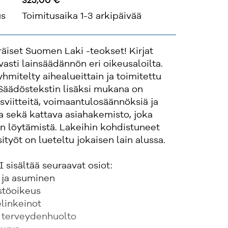
325,00 €
us
Toimitusaika 1-3 arkipäivää
räiset Suomen Laki -teokset! Kirjat
vasti lainsäädännön eri oikeusaloilta.
hmitelty aihealueittain ja toimitettu
 Säädöstekstin lisäksi mukana on
sviitteitä, voimaantulosäännöksiä ja
a sekä kattava asiahakemisto, joka
n löytämistä. Lakeihin kohdistuneet
ityöt on lueteltu jokaisen lain alussa.
 sisältää seuraavat osiot:
 ja asuminen
stöoikeus
linkeinot
ja terveydenhuolto