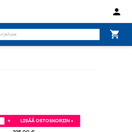
person
shopping_cart
+
LISÄÄ OSTOSKORIIN »