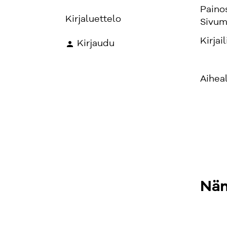
Paino
Kirjaluettelo
Sivum
Kirjail
Kirjaudu
Aihea
Näm