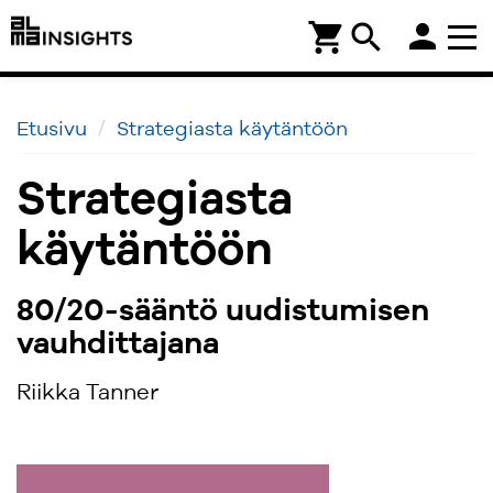
person
shopping_cart
search
Etusivu
Strategiasta käytäntöön
Strategiasta
käytäntöön
80/20-sääntö uudistumisen
vauhdittajana
Riikka Tanner