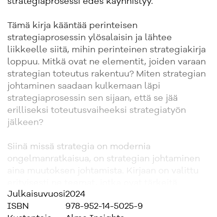
strategiaprosessi edes käynnistyy.
Tämä kirja kääntää perinteisen
strategiaprosessin ylösalaisin ja lähtee
liikkeelle siitä, mihin perinteinen strategiakirja
loppuu. Mitkä ovat ne elementit, joiden varaan
strategian toteutus rakentuu? Miten strategian
johtaminen saadaan kulkemaan läpi
strategiaprosessin sen sijaan, että se jää
erilliseksi toteutusvaiheeksi strategiatyön
jälkeen?
Siinä missä strategia on modernia
ongelmanratkaisua, on strategian johtaminen
aina muutoksen johtamista. Kirjaan on valittu
erityisesti ne teemat, jotka ovat tärkeitä
Julkaisuvuosi
2024
strategian ja muutoksen onnistumisen
ISBN
978-952-14-5025-9
kannalta. Kirja tarjoaa useita näkökulmia siihen,