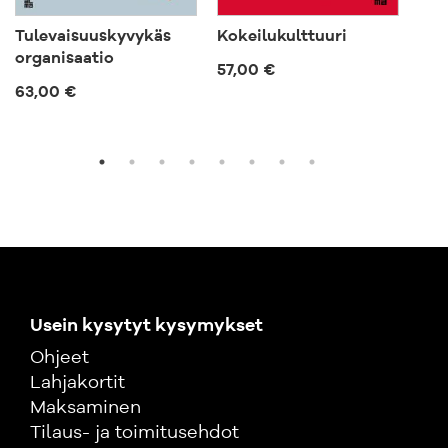
Tulevaisuuskyvykäs
Kokeilukulttuuri
Joh
organisaatio
57,00 €
57,
63,00 €
Usein kysytyt kysymykset
Ohjeet
Lahjakortit
Maksaminen
Tilaus- ja toimitusehdot