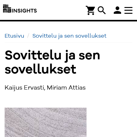
person
shopping_cart
search
Etusivu
Sovittelu ja sen sovellukset
Sovittelu ja sen
sovellukset
Kaijus Ervasti, Miriam Attias