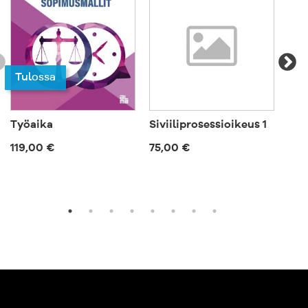
Tulossa
Työaika
Siviiliprosessioikeus 1
Puo
119,00 €
75,00 €
131