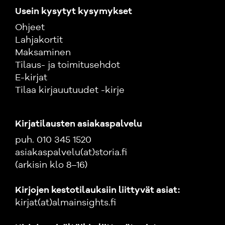
Usein kysytyt kysymykset
Ohjeet
Lahjakortit
Maksaminen
Tilaus- ja toimitusehdot
E-kirjat
Tilaa kirjauutuudet -kirje
Kirjatilausten asiakaspalvelu
puh. 010 345 1520
asiakaspalvelu(at)storia.fi
(arkisin klo 8–16)
Kirjojen kestotilauksiin liittyvät asiat:
kirjat(at)almainsights.fi