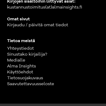
Kirjojen sisältöihin liittyvät asiat:
kustannustoimitus(at)almainsights.fi
Omat sivut
Kirjaudu / päivitä omat tiedot
Tietoa meistä
Yhteystiedot
Sinustako kirjailija?
Medialle
Alma Insights
Käyttöehdot
Tietosuojakuvaus
Saavutettavuusseloste