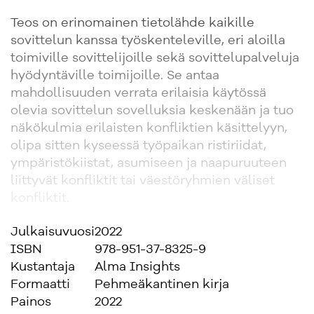
Teos on erinomainen tietolähde kaikille
sovittelun kanssa työskenteleville, eri aloilla
toimiville sovittelijoille sekä sovittelupalveluja
hyödyntäville toimijoille. Se antaa
mahdollisuuden verrata erilaisia käytössä
olevia sovittelun sovelluksia keskenään ja tuo
näkökulmia erilaisten konfliktien käsittelyyn,
olipa sitten kyseessä työpaikan ristiriidat,
ympäristökiistat, asumiseen ja naapuruuteen
liittyvät konfliktit tai väestöryhmien väliset
konfliktit.
Julkaisuvuosi
2022
Kirja soveltuu myös oppikirjaksi
ISBN
978-951-37-8325-9
sovittelukoulutukseen sekä erilaisiin
Kustantaja
Alma Insights
oppilaitoksiin helppolukuisuutensa ja
Formaatti
Pehmeäkantinen kirja
ymmärret
Painos
2022