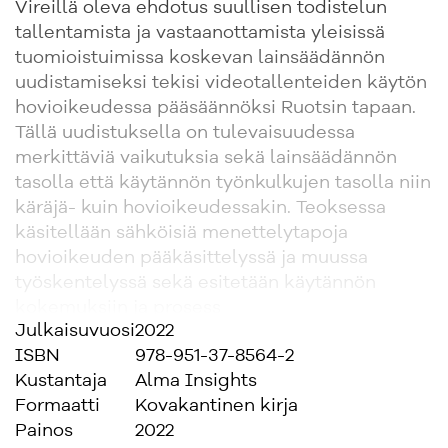
Vireillä oleva ehdotus suullisen todistelun
tallentamista ja vastaanottamista yleisissä
tuomioistuimissa koskevan lainsäädännön
uudistamiseksi tekisi videotallenteiden käytön
hovioikeudessa pääsäännöksi Ruotsin tapaan.
Tällä uudistuksella on tulevaisuudessa
merkittäviä vaikutuksia sekä lainsäädännön
tasolla että käytännön työnkulkujen tasolla niin
käräjä- kuin hovioikeudessakin. Teoksessa
käsitellään sähköisiä menettelytapoja
hovioikeuden pääkäsittelyssä ja muussa
työskentelyssä sekä esitetään käytännön
kokemuksiin ja prosess
Julkaisuvuosi
2022
ISBN
978-951-37-8564-2
Kustantaja
Alma Insights
Formaatti
Kovakantinen kirja
Painos
2022