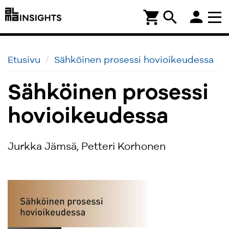
person
shopping_cart
search
Etusivu
Sähköinen prosessi hovioikeudessa
Sähköinen prosessi
hovioikeudessa
Jurkka Jämsä, Petteri Korhonen