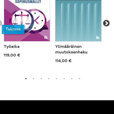
Tulossa
Työaika
Ylimääräinen
Pää
muutoksenhaku
ja 
119,00 €
114,00 €
124