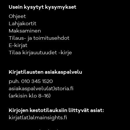
Usein kysytyt kysymykset
Ohjeet
Lahjakortit
Maksaminen
Tilaus- ja toimitusehdot
E-kirjat
Tilaa kirjauutuudet -kirje
Kirjatilausten asiakaspalvelu
puh. 010 345 1520
asiakaspalvelu(at)storia.fi
(arkisin klo 8–16)
Kirjojen kestotilauksiin liittyvät asiat:
kirjat(at)almainsights.fi