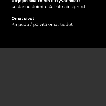
Kirjojen sisältöihin liittyvät asiat:
kustannustoimitus(at)almainsights.fi
Omat sivut
Kirjaudu / päivitä omat tiedot