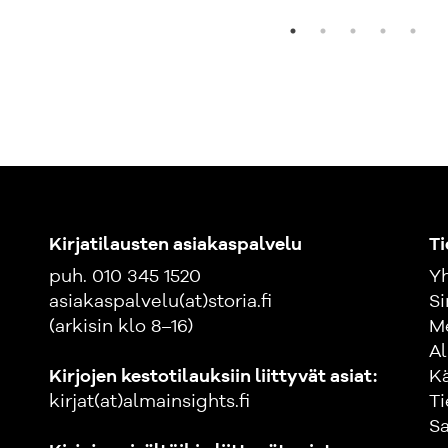
Kirjatilausten asiakaspalvelu
Ti
puh. 010 345 1520
Yh
asiakaspalvelu(at)storia.fi
Si
(arkisin klo 8–16)
M
Al
Kirjojen kestotilauksiin liittyvät asiat:
K
kirjat(at)almainsights.fi
Ti
Sa