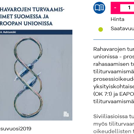
-
Hinta
'
Saatavu
Rahavarojen tu
unionissa - pro
rahasaamisen t
tiliturvaamism
prosessioikeude
yksityiskohtai
(OK 7:1) ja EA
tiliturvaamism
Siviiliasioissa 
myös tiliturvaa
isuvuosi
2019
oikeudellisten