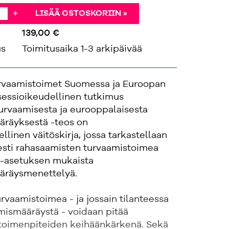
+
LISÄÄ OSTOSKORIIN »
139,00 €
us
Toimitusaika 1-3 arkipäivää
rvaamistoimet Suomessa ja Euroopan
sessioikeudellinen tutkimus
urvaamisesta ja eurooppalaisesta
ääräyksestä -teos on
llinen väitöskirja, jossa tarkastellaan
sesti rahasaamisten turvaamistoimea
PO-asetuksen mukaista
ääräysmenettelyä.
turvaamistoimea - ja jossain tilanteessa
mismääräystä - voidaan pitää
 toimenpiteiden keihäänkärkenä. Sekä