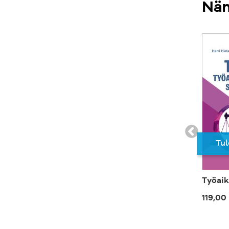
Näm
Tul
Työaik
119,00