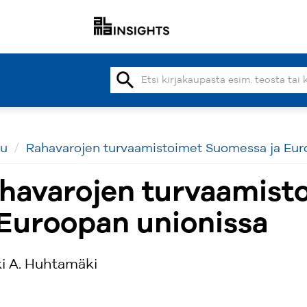
search
vu
Rahavarojen turvaamistoimet Suomessa ja Eur
havarojen turvaamist
 Euroopan unionissa
i A. Huhtamäki