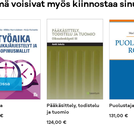
ä voisivat myös kiinnostaa sin
Käytännönlähei
vastauksia tur
tiliturvaamismä
hakijan vahing
Teos on oiva ap
tuomareille ja 
ensimmäinen oik
vertailtu kansa
(OK 7:1) EAPO-a
tammikuussa 20
ossa
AA, VT, OTL, KT
oikeudenkäyntia
käytännön koke
a
Pääkäsittely, todistelu
Puolustaja
asiamiehenä ett
ja tuomio
 €
131,00 €
124,00 €