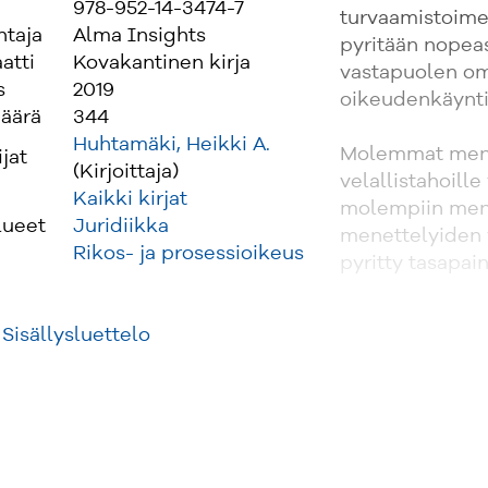
978-952-14-3474-7
turvaamistoimel
ntaja
Alma Insights
pyritään nopeas
atti
Kovakantinen kirja
vastapuolen om
s
2019
oikeudenkäyntiä 
äärä
344
Huhtamäki, Heikki A.
Molemmat menet
ijat
(Kirjoittaja)
velallistahoille
Kaikki kirjat
molempiin menet
lueet
Juridiikka
menettelyiden y
Rikos- ja prosessioikeus
pyritty tasapai
Teoksessa käsit
Sisällysluettelo
tiliturvaamism
jäädyttämistä,
sisältöä ja hak
Teoksessa arvioi
turvaamistoimia