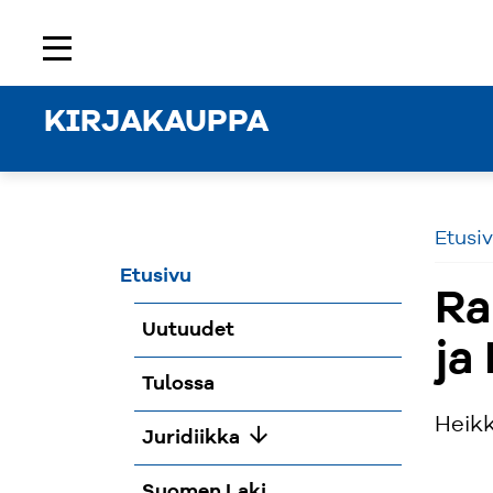
Etusivu
Rekisteröidy
Kirjaudu sisään
menu
KIRJAKAUPPA
Etusi
Etusivu
Ra
Uutuudet
ja
Tulossa
Heikk
arrow_downward
Juridiikka
Suomen Laki