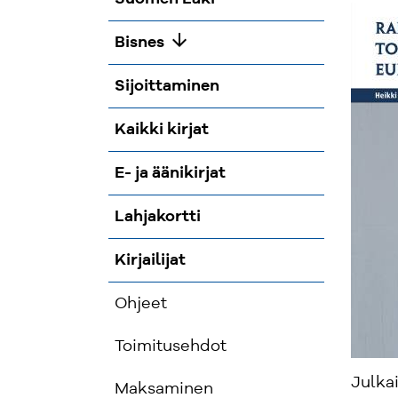
arrow_downward
Bisnes
Sijoittaminen
Kaikki kirjat
E- ja äänikirjat
Lahjakortti
Kirjailijat
Ohjeet
Toimitusehdot
Julka
Maksaminen