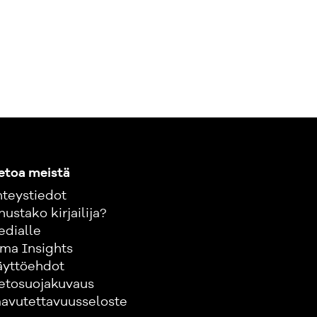
etoa meistä
teystiedot
nustako kirjailija?
edialle
ma Insights
äyttöehdot
etosuojakuvaus
avutettavuusseloste