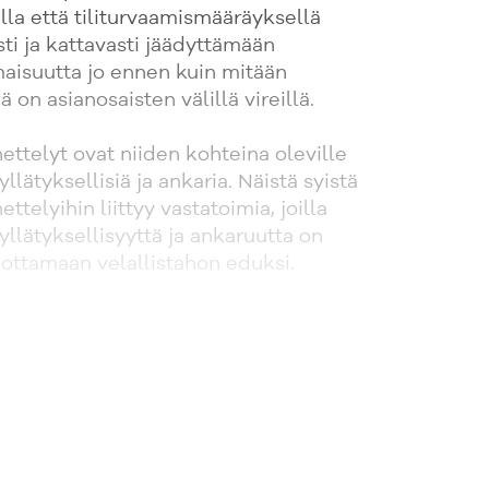
la että tiliturvaamismääräyksellä
ti ja kattavasti jäädyttämään
aisuutta jo ennen kuin mitään
on asianosaisten välillä vireillä.
telyt ovat niiden kohteina oleville
 yllätyksellisiä ja ankaria. Näistä syistä
telyihin liittyy vastatoimia, joilla
llätyksellisyyttä ja ankaruutta on
nottamaan velallistahon eduksi.
ellään turvaamistoimi- ja
ääräysmenettelyä, rahavarojen
 hakijan vahingonkorvausvastuun
ijavakuuden asettamisharkintaa.
daan lisäksi EU:n rajat ylittäviä
 ja tiliturvaamismääräyksiä.