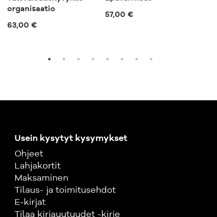
organisaatio
57,00 €
57,
63,00 €
Usein kysytyt kysymykset
Ohjeet
Lahjakortit
Maksaminen
Tilaus- ja toimitusehdot
E-kirjat
Tilaa kirjauutuudet -kirje