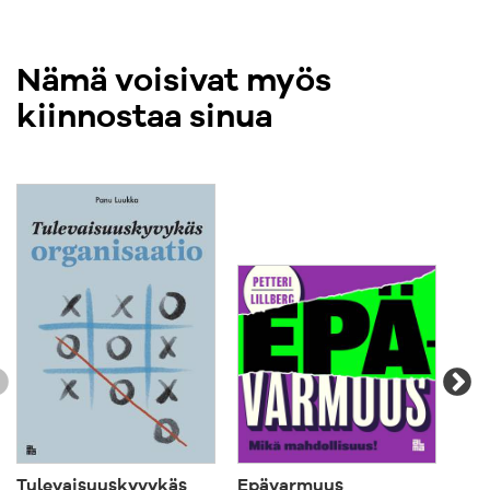
motivaatiotekijöitä ja työssäjaksamista.
Näiden summana syntyy omannäköisesi ura!
Nämä voisivat myös
kiinnostaa sinua
Tulevaisuuskyvykäs
Epävarmuus
Kok