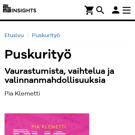
person
shopping_cart
search
Etusivu
Puskurityö
Puskurityö
Vaurastumista, vaihtelua ja
valinnanmahdollisuuksia
Pia Klemetti