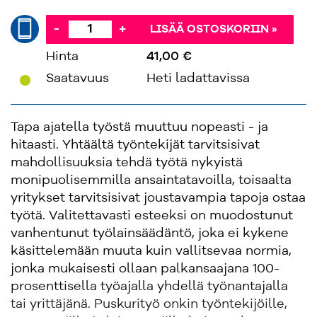
-
+
LISÄÄ OSTOSKORIIN »
Hinta
41,00 €
'
Saatavuus
Heti ladattavissa
Tapa ajatella työstä muuttuu nopeasti - ja
hitaasti. Yhtäältä työntekijät tarvitsisivat
mahdollisuuksia tehdä työtä nykyistä
monipuolisemmilla ansaintatavoilla, toisaalta
yritykset tarvitsisivat joustavampia tapoja ostaa
työtä. Valitettavasti esteeksi on muodostunut
vanhentunut työlainsäädäntö, joka ei kykene
käsittelemään muuta kuin vallitsevaa normia,
jonka mukaisesti ollaan palkansaajana 100-
prosenttisella työajalla yhdellä työnantajalla
tai yrittäjänä. Puskurityö onkin työntekijöille,