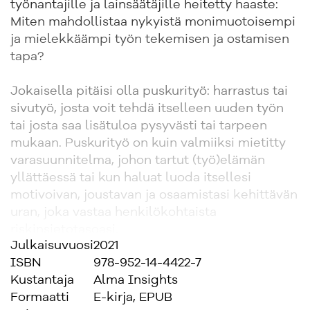
työnantajille ja lainsäätäjille heitetty haaste:
Miten mahdollistaa nykyistä monimuotoisempi
ja mielekkäämpi työn tekemisen ja ostamisen
tapa?
Jokaisella pitäisi olla puskurityö: harrastus tai
sivutyö, josta voit tehdä itselleen uuden työn
tai josta saa lisätuloa pysyvästi tai tarpeen
mukaan. Puskurityö on kuin valmiiksi mietitty
varasuunnitelma, johon tartut (työ)elämän
yllättäessä tai kun haluat luoda itsellesi
motivoivan, joustavan ja osaamistasi kehittävän
uran, joka vastaa henkilökohtaista
riskinsietotasoasi.
Julkaisuvuosi
2021
ISBN
978-952-14-4422-7
Työnantajana puolestaan haluat ostaa työtä
Kustantaja
Alma Insights
mahdollisimman joustavasti ja helposti
Formaatti
E-kirja, EPUB
erityisesti satunnaiseen, määräaikaiseen tai