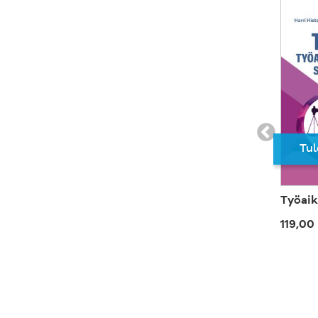
Tul
Työaik
119,00