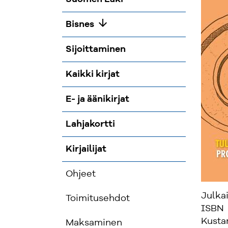
arrow_downward
Bisnes
Sijoittaminen
Kaikki kirjat
E- ja äänikirjat
Lahjakortti
Kirjailijat
Ohjeet
Julka
Toimitusehdot
ISBN
Kusta
Maksaminen