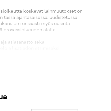
ssioikeutta koskevat lainmuutokset on
 tässä ajantasaisessa, uudistetussa
ukana on runsaasti myös uusinta
ä prosessioikeuden alalta.
aja asiasanasto sekä
teloja lisätiedon etsimiseksi.
rinomaisesti oppikirjaksi esimerkiksi
a ammattikorkeakouluihin sekä
n silloin, kun prosessioikeudesta
 tiiviissä muodossa.
ua