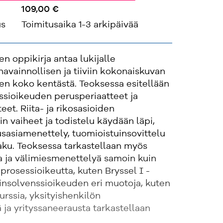
109,00 €
us
Toimitusaika 1-3 arkipäivää
n oppikirja antaa lukijalle
havainnollisen ja tiiviin kokonaiskuvan
en koko kentästä. Teoksessa esitellään
ssioikeuden perusperiaatteet ja
eet. Riita- ja rikosasioiden
 vaiheet ja todistelu käydään läpi,
asiamenettely, tuomioistuinsovittelu
ku. Teoksessa tarkastellaan myös
a ja välimiesmenettelyä samoin kuin
prosessioikeutta, kuten Bryssel I -
insolvenssioikeuden eri muotoja, kuten
urssia, yksityishenkilön
ä ja yrityssaneerausta tarkastellaan