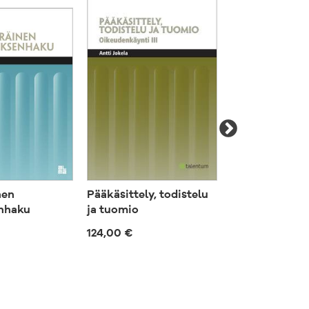
Tulossa
nen
Pääkäsittely, todistelu
Suomen Laki I
nhaku
ja tuomio
719,00 €
124,00 €