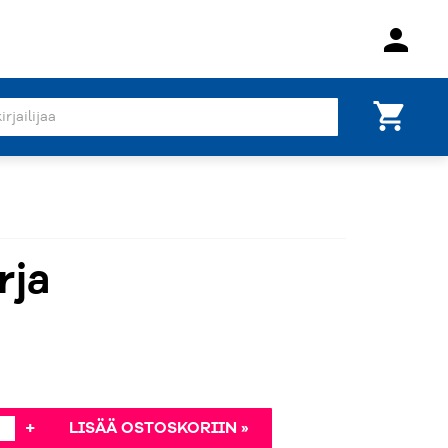
person
shopping_cart
rja
+
LISÄÄ OSTOSKORIIN »