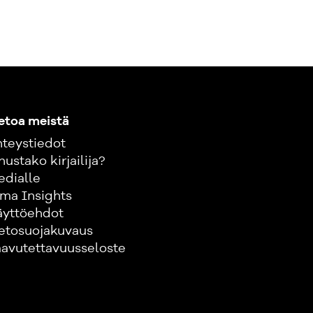
etoa meistä
teystiedot
nustako kirjailija?
edialle
ma Insights
äyttöehdot
etosuojakuvaus
avutettavuusseloste