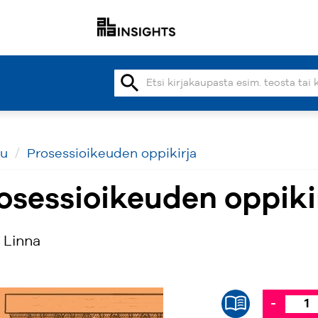
search
vu
Prosessioikeuden oppikirja
osessioikeuden oppiki
 Linna
-