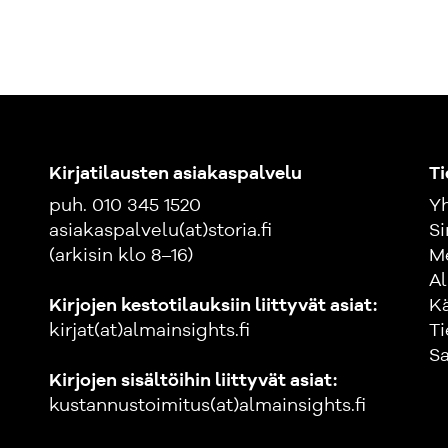
Kirjatilausten asiakaspalvelu
Ti
puh. 010 345 1520
Yh
asiakaspalvelu(at)storia.fi
Si
(arkisin klo 8–16)
M
Al
Kirjojen kestotilauksiin liittyvät asiat:
K
kirjat(at)almainsights.fi
Ti
Sa
Kirjojen sisältöihin liittyvät asiat:
kustannustoimitus(at)almainsights.fi