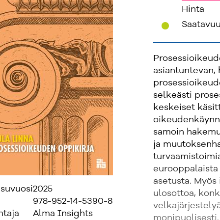
Hinta
'
Saatavu
Prosessioikeude
asiantuntevan, 
prosessioikeud
selkeästi prose
keskeiset käsitt
oikeudenkäynnin
samoin hakemus
ja muutoksenha
turvaamistoimi
eurooppalaista 
asetusta. Myös 
isuvuosi
2025
ulosottoa, konk
978-952-14-5390-8
velkajärjestely
ntaja
Alma Insights
monipuolisesti.