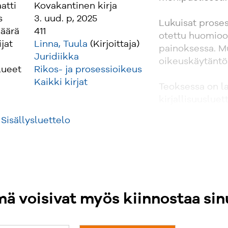
atti
Kovakantinen kirja
s
3. uud. p, 2025
Lukuisat prose
äärä
411
otettu huomioon
ijat
Linna, Tuula
(Kirjoittaja)
painoksessa. M
Juridiikka
oikeuskäytäntö
lueet
Rikos- ja prosessioikeus
Kaikki kirjat
Teoksessa on la
kirjallisuusluet
Teos soveltuu e
Sisällysluettelo
yliopistoihin j
ammattikäyttöö
tarvitaan tietoa
ä voisivat myös kiinnostaa sin