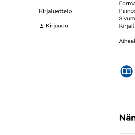
Forma
Paino
Kirjaluettelo
Sivum
Kirjaudu
Kirjail
Aihea
Näm