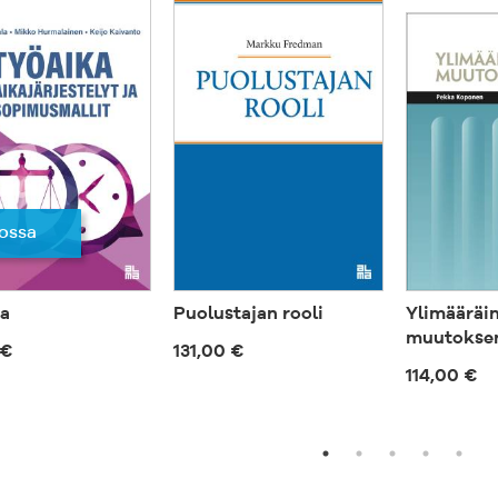
ossa
a
Puolustajan rooli
Ylimääräi
muutokse
 €
131,00 €
114,00 €