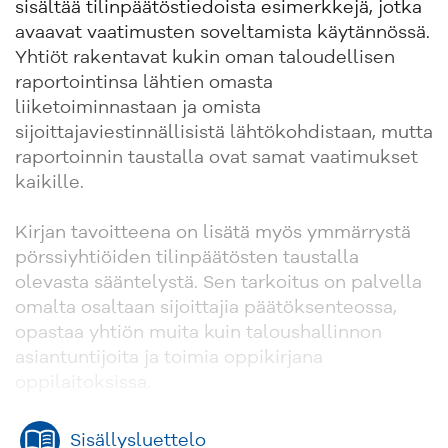
sisältää tilinpäätöstiedoista esimerkkejä, jotka
avaavat vaatimusten soveltamista käytännössä.
Yhtiöt rakentavat kukin oman taloudellisen
raportointinsa lähtien omasta
liiketoiminnastaan ja omista
sijoittajaviestinnällisistä lähtökohdistaan, mutta
raportoinnin taustalla ovat samat vaatimukset
kaikille.
Kirjan tavoitteena on lisätä myös ymmärrystä
pörssiyhtiöiden tilinpäätösten taustalla
olevasta sääntelystä. Sen tarkoitus on palvella
omalta osaltaan sijoittajia päätöksenteossa,
opastaa yhtiön muita kuin taloushallinnon
asiantuntijoita ja toimia oppikirjana
oppilaitoksissa.
Sisällysluettelo