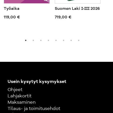
Työaika
Suomen Laki I-III 2026
Ep
119,00 €
719,00 €
57,
Usein kysytyt kysymykset
Ohjeet
Lahjakortit
Maksaminen
Tilaus- ja toimitusehdot