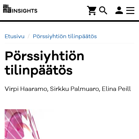
person
shopping_cart
search
Etusivu
Pörssiyhtiön tilinpäätös
Pörssiyhtiön
tilinpäätös
Virpi Haaramo, Sirkku Palmuaro, Elina Peill