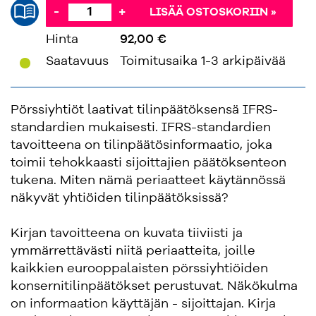
-
+
LISÄÄ OSTOSKORIIN »
Hinta
92,00 €
'
Saatavuus
Toimitusaika 1-3 arkipäivää
Pörssiyhtiöt laativat tilinpäätöksensä IFRS-
standardien mukaisesti. IFRS-standardien
tavoitteena on tilinpäätösinformaatio, joka
toimii tehokkaasti sijoittajien päätöksenteon
tukena. Miten nämä periaatteet käytännössä
näkyvät yhtiöiden tilinpäätöksissä?
Kirjan tavoitteena on kuvata tiiviisti ja
ymmärrettävästi niitä periaatteita, joille
kaikkien eurooppalaisten pörssiyhtiöiden
konsernitilinpäätökset perustuvat. Näkökulma
on informaation käyttäjän - sijoittajan. Kirja