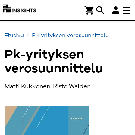
person
shopping_cart
search
Etusivu
Pk-yrityksen verosuunnittelu
Pk-yrityksen
verosuunnittelu
Matti Kukkonen, Risto Walden