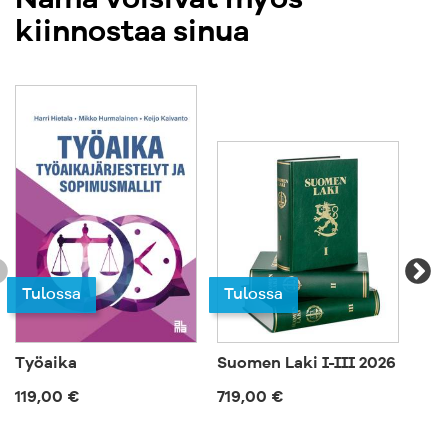
Nämä voisivat myös
kiinnostaa sinua
Tulossa
Tulossa
Työaika
Suomen Laki I-III 2026
Vih
119,00 €
719,00 €
57,