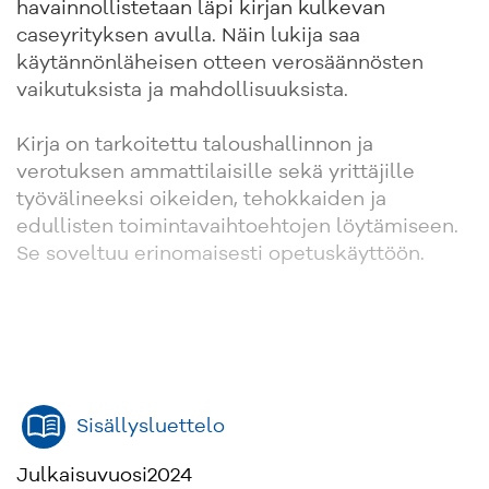
havainnollistetaan läpi kirjan kulkevan
caseyrityksen avulla. Näin lukija saa
käytännönläheisen otteen verosäännösten
vaikutuksista ja mahdollisuuksista. ​
Kirja on tarkoitettu taloushallinnon ja
verotuksen ammattilaisille sekä yrittäjille
työvälineeksi oikeiden, tehokkaiden ja
edullisten toimintavaihtoehtojen löytämiseen.
Se soveltuu erinomaisesti opetuskäyttöön. ​
Sisällysluettelo
Julkaisuvuosi
2024