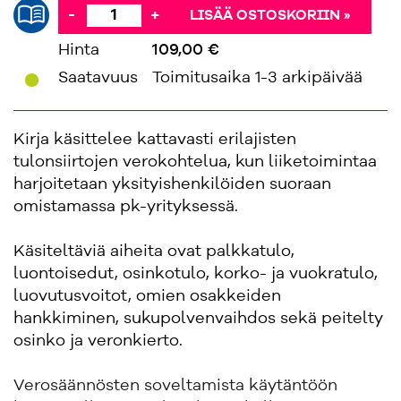
-
+
LISÄÄ OSTOSKORIIN »
Hinta
109,00 €
'
Saatavuus
Toimitusaika 1-3 arkipäivää
Kirja käsittelee kattavasti erilajisten
tulonsiirtojen verokohtelua, kun liiketoimintaa
harjoitetaan yksityishenkilöiden suoraan
omistamassa pk-yrityksessä.
Käsiteltäviä aiheita ovat palkkatulo,
luontoisedut, osinkotulo, korko- ja vuokratulo,
luovutusvoitot, omien osakkeiden
hankkiminen, sukupolvenvaihdos sekä peitelty
osinko ja veronkierto. ​
Verosäännösten soveltamista käytäntöön