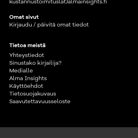
kustannustoimitus(at)almainsights.fi
Omat sivut
Kirjaudu / päivitä omat tiedot
Tietoa meistä
Yhteystiedot
Sinustako kirjailija?
Medialle
Alma Insights
Käyttöehdot
Tietosuojakuvaus
Saavutettavuusseloste