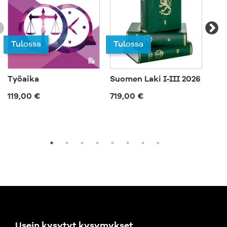
Tulossa
Tulossa
Työaika
Suomen Laki I-III 2026
Esi
joh
119,00 €
719,00 €
50,
Usein kysytyt kysymykset