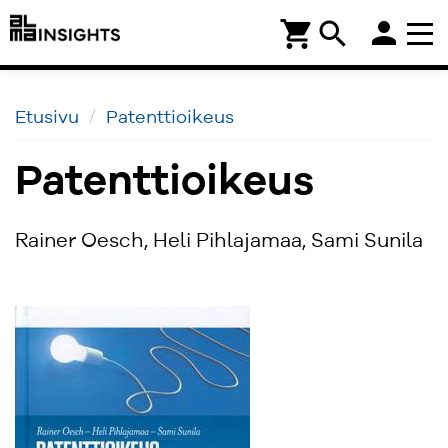
person
shopping_cart
search
Etusivu
Patenttioikeus
Patenttioikeus
Rainer Oesch, Heli Pihlajamaa, Sami Sunila