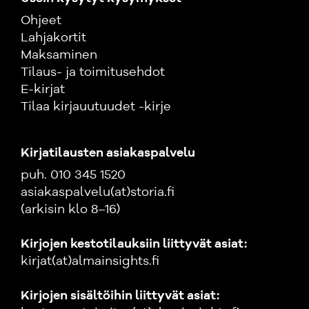
Ohjeet
Lahjakortit
Maksaminen
Tilaus- ja toimitusehdot
E-kirjat
Tilaa kirjauutuudet -kirje
Kirjatilausten asiakaspalvelu
puh. 010 345 1520
asiakaspalvelu(at)storia.fi
(arkisin klo 8–16)
Kirjojen kestotilauksiin liittyvät asiat:
kirjat(at)almainsights.fi
Kirjojen sisältöihin liittyvät asiat: