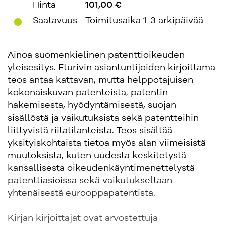
Hinta
101,00 €
'
Saatavuus
Toimitusaika 1-3 arkipäivää
Ainoa suomenkielinen patenttioikeuden
yleisesitys. Eturivin asiantuntijoiden kirjoittama
teos antaa kattavan, mutta helppotajuisen
kokonaiskuvan patenteista, patentin
hakemisesta, hyödyntämisestä, suojan
sisällöstä ja vaikutuksista sekä patentteihin
liittyvistä riitatilanteista. Teos sisältää
yksityiskohtaista tietoa myös alan viimeisistä
muutoksista, kuten uudesta keskitetystä
kansallisesta oikeudenkäyntimenettelystä
patenttiasioissa sekä vaikutukseltaan
yhtenäisestä eurooppapatentista.
Kirjan kirjoittajat ovat arvostettuja