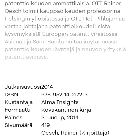
patenttioikeuden ammattilaisia. OTT Rainer
Oesch toimii kauppaoikeuden professorina
Helsingin yliopistossa ja OTL Heli Pihlajamaa
vastaa johtajana patenttioikeudellisista
kysymyksistä Euroopan patenttivirastossa.
Asianajaja Sami Sunila hoitaa käytännössä
patenttioikeudenkäyntejä ja neuvoo yrityksiä
patenttiasioissa.
Julkaisuvuosi
2014
ISBN
978-952-14-2172-3
Kustantaja
Alma Insights
Formaatti
Kovakantinen kirja
Painos
3. uud. p, 2014
Sivumäärä
419
Oesch, Rainer (Kirjoittaja)