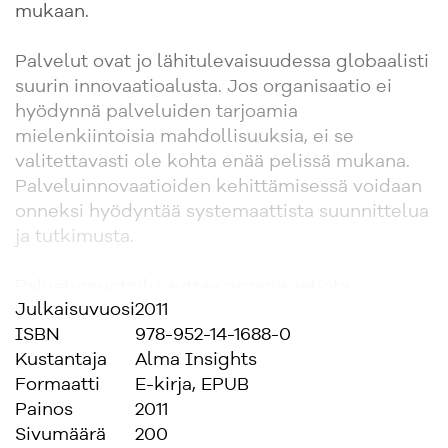
mukaan.
Palvelut ovat jo lähitulevaisuudessa globaalisti
suurin innovaatioalusta. Jos organisaatio ei
hyödynnä palveluiden tarjoamia
mielenkiintoisia mahdollisuuksia, ei se
valitettavasti ole kohta enää pelissä mukana.
Palveluinnovaatioiden kehittämisessä voidaan
onneksi hyödyntää systemaattista suunnittelua
ja tutkimusta.
Palvelumuotoilu auttaa organisaatiota
Julkaisuvuosi
2011
havaitsemaan palveluiden strategiset
ISBN
978-952-14-1688-0
mahdollisuudet liiketoiminnassa, innovoimaan
Kustantaja
Alma Insights
uusia ja kehittämään jo olemassa olevia
Formaatti
E-kirja, EPUB
palveluita. Palvelumuotoilu tuo muotoilusta
Painos
2011
tutut toimintatavat palveluiden kehittämiseen
Sivumäärä
200
ja yhdistää ne perinteisiin palvelun kehityksen