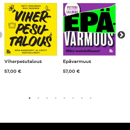
Markkinointiviestinnän Toimistojen Liitto MTL:n
Kultasulka-kilpailussa.
Viherpesutalous
Epävarmuus
Tul
org
57,00 €
57,00 €
63,