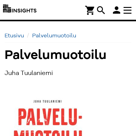
person
shopping_cart
search
Etusivu
Palvelumuotoilu
Palvelumuotoilu
Juha Tuulaniemi