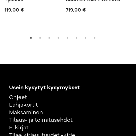
Työaika
Suomen Laki I-III 2026
Esi
joh
119,00 €
719,00 €
50,
Usein kysytyt kysymykset
Ohjeet
Lahjakortit
Maksaminen
Tilaus- ja toimitusehdot
E-kirjat
Tilaa kirjauutuudet -kirje