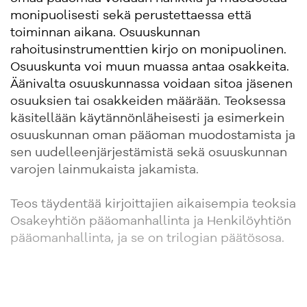
monipuolisesti sekä perustettaessa että
toiminnan aikana. Osuuskunnan
rahoitusinstrumenttien kirjo on monipuolinen.
Osuuskunta voi muun muassa antaa osakkeita.
Äänivalta osuuskunnassa voidaan sitoa jäsenen
osuuksien tai osakkeiden määrään. Teoksessa
käsitellään käytännönläheisesti ja esimerkein
osuuskunnan oman pääoman muodostamista ja
sen uudelleenjärjestämistä sekä osuuskunnan
varojen lainmukaista jakamista.
Teos täydentää kirjoittajien aikaisempia teoksia
Osakeyhtiön pääomanhallinta ja Henkilöyhtiön
pääomanhallinta, ja se on ­trilogian päätösosa.