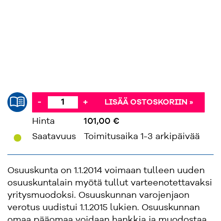
-
+
LISÄÄ OSTOSKORIIN »
Hinta
101,00 €
'
Saatavuus
Toimitusaika 1-3 arkipäivää
Osuuskunta on 1.1.2014 voimaan tulleen uuden
osuuskuntalain myötä tullut varteenotettavaksi
yritysmuodoksi. Osuuskunnan varojenjaon
verotus uudistui 1.1.2015 lukien. Osuuskunnan
omaa pääomaa voidaan hankkia ja muodostaa