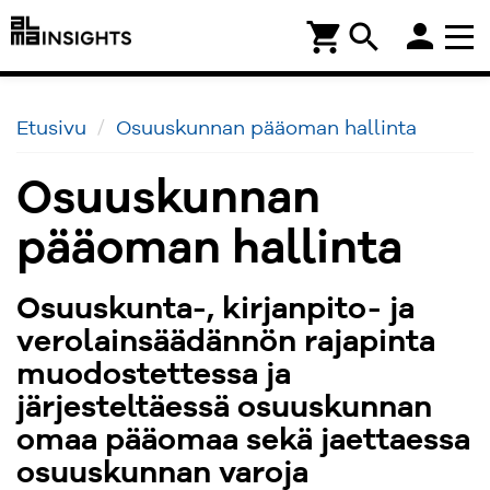
person
shopping_cart
search
Etusivu
Osuuskunnan pääoman hallinta
Osuuskunnan
pääoman hallinta
Osuuskunta-, kirjanpito- ja
verolainsäädännön rajapinta
muodostettessa ja
järjesteltäessä osuuskunnan
omaa pääomaa sekä jaettaessa
osuuskunnan varoja