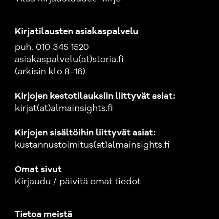
Kirjatilausten asiakaspalvelu
puh. 010 345 1520
asiakaspalvelu(at)storia.fi
(arkisin klo 8–16)
Kirjojen kestotilauksiin liittyvät asiat:
kirjat(at)almainsights.fi
Kirjojen sisältöihin liittyvät asiat:
kustannustoimitus(at)almainsights.fi
Omat sivut
Kirjaudu / päivitä omat tiedot
Tietoa meistä