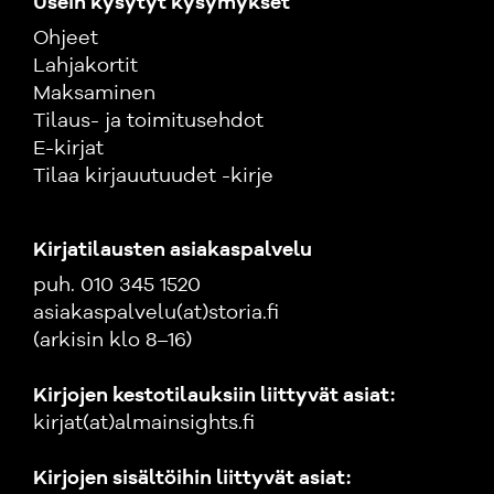
Usein kysytyt kysymykset
Ohjeet
Lahjakortit
Maksaminen
Tilaus- ja toimitusehdot
E-kirjat
Tilaa kirjauutuudet -kirje
Kirjatilausten asiakaspalvelu
puh. 010 345 1520
asiakaspalvelu(at)storia.fi
(arkisin klo 8–16)
Kirjojen kestotilauksiin liittyvät asiat:
kirjat(at)almainsights.fi
Kirjojen sisältöihin liittyvät asiat: