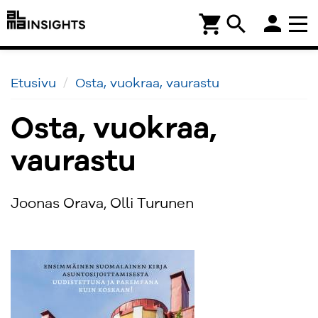
person
shopping_cart
search
Etusivu
Osta, vuokraa, vaurastu
Osta, vuokraa,
vaurastu
Joonas Orava, Olli Turunen