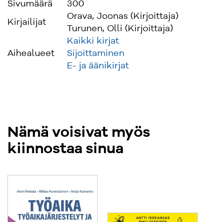
Sivumäärä
300
kysymykset
Orava, Joonas (Kirjoittaja)
• paikkakunnat asuntosijoittajan silmin
Kirjailijat
Turunen, Olli (Kirjoittaja)
• sijoitusyhtiön käyttö asuntosijoittamisessa
Kaikki kirjat
• konkreettisia vinkkejä asuntosijoittajan
Aihealueet
Sijoittaminen
elinkaaren eri vaiheisiin.
E- ja äänikirjat
Tämän tietopaketin avulla kokemattomampikin
sijoittaja pääsee vauhtiin asuntosijoittajana, ja
konkareille kirja tarjoaa vinkkejä, joita ei ole
aikaisemmin yksiin kansiin sidottu.
Nämä voisivat myös
kiinnostaa sinua