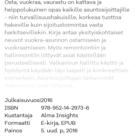
Osta, vuokraa, vaurastu on kattava ja
helppolukuinen opas kaikille asuntosijoittajille
- niin turvallisuushakuisille, korkeaa tuottoa
hakeville kuin sijoitustoimintaa vasta
harkitsevillekin. Kirja antaa yksityiskohtaiset
neuvot vuokra-asunnon ostamiseen ja
vuokraamiseen. Myös remontointiin ja
hallinnointiin liittyvät asiat käsitellään
perusteellisesti. Velkavivun hallittu käyttö ja
hyödyntä käydään läpi laajasti ja konkreettisin
esimerkein. Asuntosijoittajan tärkeimmät
dokumentit ovat liitteenä.
Julkaisuvuosi
2016
Uudistetussa painoksessa on paljon uutta asiaa
ISBN
978-952-14-2973-6
ja päivitettyä sisältöä:
Kustantaja
Alma Insights
• uudet taulukot ja verotuksen ajankohtaiset
Formaatti
E-kirja, EPUB
asiat
Painos
5. uud. p, 2016
• tekijöiden blogin kysytyimmät ja uusimmat