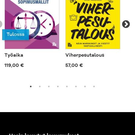
Tulossa
Työaika
Viherpesutalous
Ep
119,00 €
57,00 €
57,