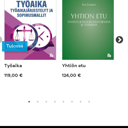
Tu
Tulossa
Työaika
Yhtiön etu
Suo
119,00 €
124,00 €
719