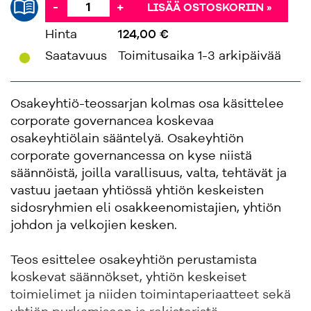
-
+
LISÄÄ OSTOSKORIIN »
Hinta
124,00 €
'
Saatavuus
Toimitusaika 1-3 arkipäivää
Osakeyhtiö-teossarjan kolmas osa käsittelee
corporate governancea koskevaa
osakeyhtiölain sääntelyä. Osakeyhtiön
corporate governancessa on kyse niistä
säännöistä, joilla varallisuus, valta, tehtävät ja
vastuu jaetaan yhtiössä yhtiön keskeisten
sidosryhmien eli osakkeenomistajien, yhtiön
johdon ja velkojien kesken.
Teos esittelee osakeyhtiön perustamista
koskevat säännökset, yhtiön keskeiset
toimielimet ja niiden toimintaperiaatteet sekä