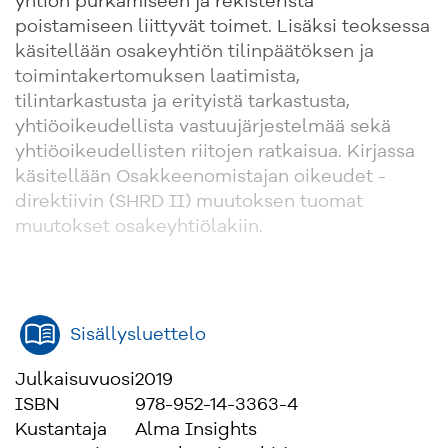
yhtiön purkamiseen ja rekisteristä
poistamiseen liittyvät toimet. Lisäksi teoksessa
käsitellään osakeyhtiön tilinpäätöksen ja
toimintakertomuksen laatimista,
tilintarkastusta ja erityistä tarkastusta,
yhtiöoikeudellista vastuujärjestelmää sekä
yhtiöoikeudellisten riitojen ratkaisua. Kirjassa
käsitellään Osakkeenomistajan oikeudet -
direktiivin (SHRD II) muutoksen tuomat
muutokset osakeyhtiölakiin.
Sisällysluettelo
Julkaisuvuosi
2019
ISBN
978-952-14-3363-4
Kustantaja
Alma Insights