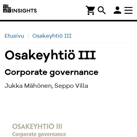
person
shopping_cart
search
Etusivu
Osakeyhtiö III
Osakeyhtiö III
Corporate governance
Jukka Mähönen, Seppo Villa