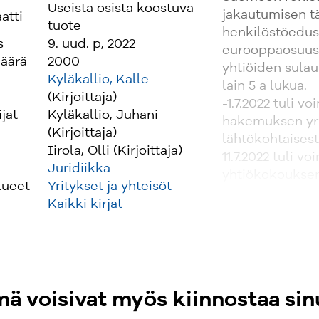
Useista osista koostuva
jakautumisen t
atti
tuote
henkilöstöedus
s
9. uud. p, 2022
eurooppaosuusk
äärä
2000
yhtiöiden sula
Kyläkallio, Kalle
lain 5 a lukua.
(Kirjoittaja)
-1.7.2022 tuli 
ijat
Kyläkallio, Juhani
hakemuksen yri
(Kirjoittaja)
lähtökohtaisest
Iirola, Olli (Kirjoittaja)
11.7.2022 tuli 
Juridiikka
yhtiökokouksen
lueet
Yritykset ja yhteisöt
Kaikki kirjat
ä voisivat myös kiinnostaa sin