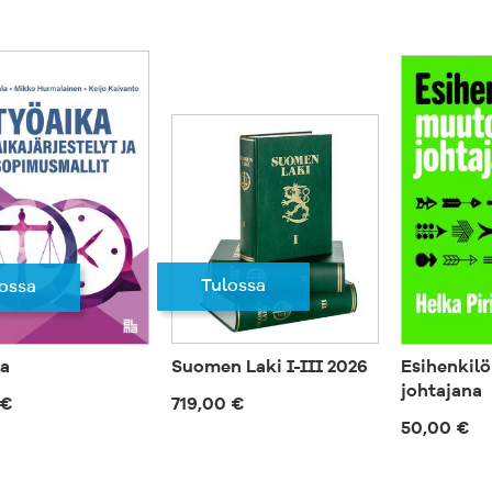
Tulossa
ossa
a
Suomen Laki I-III 2026
Esihenkil
johtajana
 €
719,00 €
50,00 €