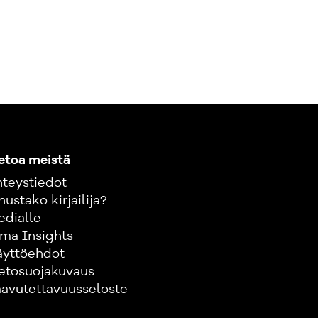
etoa meistä
teystiedot
nustako kirjailija?
edialle
ma Insights
äyttöehdot
etosuojakuvaus
avutettavuusseloste