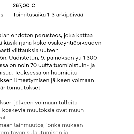
267,00 €
us
Toimitusaika 1-3 arkipäivää
alan ehdoton perusteos, joka kattaa
ä käsikirjana koko osakeyhtiöoikeuden
aasti viittauksia uuteen
n. Uudistetun, 9. painoksen yli 1 300
ssa on noin 70 uutta tuomioistuin- ja
aisua. Teoksessa on huomioitu
oksen ilmestymisen jälkeen voimaan
ädäntömuutokset.
ksen jälkeen voimaan tulleita
a koskevia muutoksia ovat muun
at:
voimaan lainmuutos, jonka mukaan
eröitävän sulautumisen ja