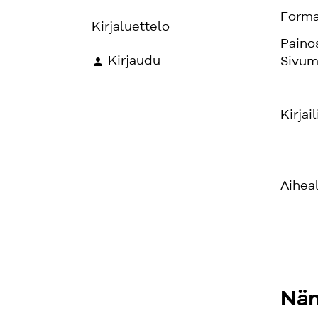
Forma
Kirjaluettelo
Paino
Kirjaudu
Sivum
Kirjail
Aihea
Näm