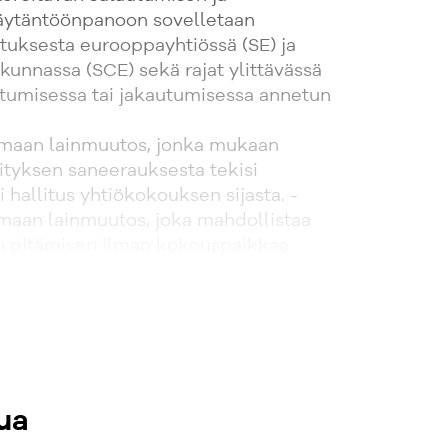
äytäntöönpanoon sovelletaan
tuksesta eurooppayhtiössä (SE) ja
unnassa (SCE) sekä rajat ylittävässä
utumisessa tai jakautumisessa annetun
voimaan lainmuutos, jonka mukaan
tyksen saneerauksesta tekisi
i hallitus yhtiökokouksen sijasta. -
voimaan lainmuutos, joka mahdollistaa
 pitämisen ilman kokouspaikkaa
ua