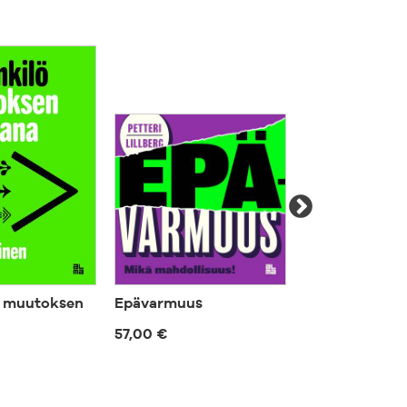
ö muutoksen
Epävarmuus
Viherpesutalo
57,00 €
57,00 €