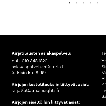
Kirjatilausten asiakaspalvelu
Ti
puh. 010 345 1520
Yh
asiakaspalvelu(at)storia.fi
Si
(arkisin klo 8–16)
M
Al
Kirjojen kestotilauksiin liittyvät asiat:
K
kirjat(at)almainsights.fi
Ti
Sa
Kirjojen sisältöihin liittyvät asiat: