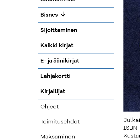
arrow_downward
Bisnes
Sijoittaminen
Kaikki kirjat
E- ja äänikirjat
Lahjakortti
Kirjailijat
Ohjeet
Julka
Toimitusehdot
ISBN
Kusta
Maksaminen