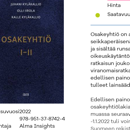
Hinta
'
Saatavu
Osakeyhtiö on 
seikkaperäisen
ja sisältää runs
oikeuskäytäntöö
ratkaisun jouko
viranomaisratk
edellisen pain
tulleet lainsä
Edellisen paino
osakeyhtiölaki
isuvuosi
2022
muassa seuraav
978-951-37-8742-4
-1.1.2022 tuli 
ntaja
Alma Insights
Suomeen rekist