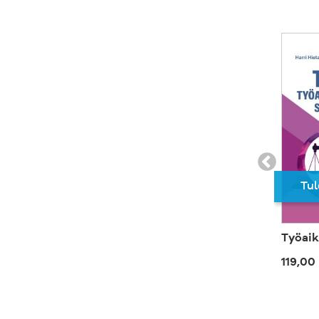
Tul
Työaik
119,00