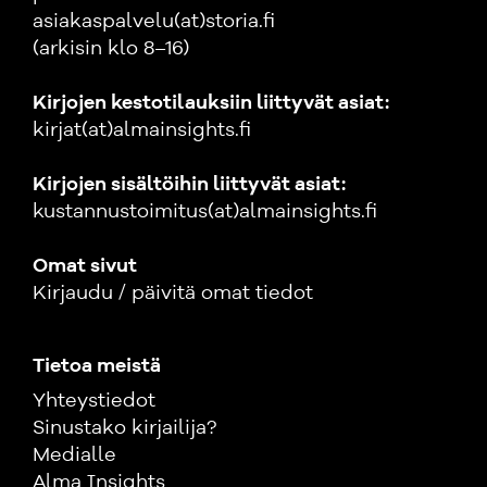
asiakaspalvelu(at)storia.fi
(arkisin klo 8–16)
Kirjojen kestotilauksiin liittyvät asiat:
kirjat(at)almainsights.fi
Kirjojen sisältöihin liittyvät asiat:
kustannustoimitus(at)almainsights.fi
Omat sivut
Kirjaudu / päivitä omat tiedot
Tietoa meistä
Yhteystiedot
Sinustako kirjailija?
Medialle
Alma Insights