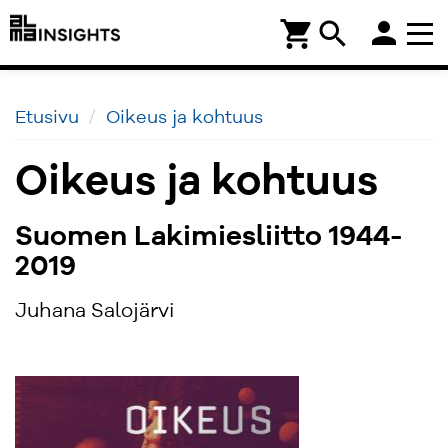
person
shopping_cart
search
Etusivu
Oikeus ja kohtuus
Oikeus ja kohtuus
Suomen Lakimiesliitto 1944-
2019
Juhana Salojärvi