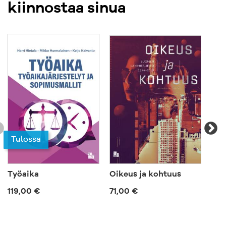
kiinnostaa sinua
Tu
Tulossa
Työaika
Oikeus ja kohtuus
Suo
119,00 €
71,00 €
719