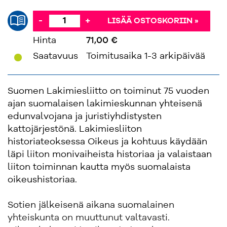
-
+
LISÄÄ OSTOSKORIIN »
Hinta
71,00 €
'
Saatavuus
Toimitusaika 1-3 arkipäivää
Suomen Lakimiesliitto on toiminut 75 vuoden
ajan suomalaisen lakimieskunnan yhteisenä
edunvalvojana ja juristiyhdistysten
kattojärjestönä. Lakimiesliiton
historiateoksessa Oikeus ja kohtuus käydään
läpi liiton monivaiheista historiaa ja valaistaan
liiton toiminnan kautta myös suomalaista
oikeushistoriaa.
Sotien jälkeisenä aikana suomalainen
yhteiskunta on muuttunut valtavasti.