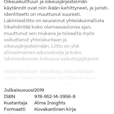
Oikeuskulttuuri ja oikeusjärjestelmän
käytännöt ovat niin ikään kehittyneet, ja juristi-
identiteetti on muuttunut suuresti.
Lakimiesliitto on seurannut yhteiskunnallista
liikehdintää koko olemassaolonsa ajan,
muuttunut sen mukana ja toisaalta myös
vaikuttanut yhteiskuntaan ja
oikeusjärjestelmään. Liitto on yhä
elinvoimainen edunvalvoja ja koko
lakimieskunnan kokoava vaikuttajajärjestö.
Historiateoksen kirjoittaja, oikeustieteen
tohtori Juhana Salojärvi on tutkinut muun
muassa ihmisoikeuksien historiaa.
Julkaisuvuosi
2019
ISBN
978-952-14-3956-8
Kustantaja
Alma Insights
Formaatti
Kovakantinen kirja