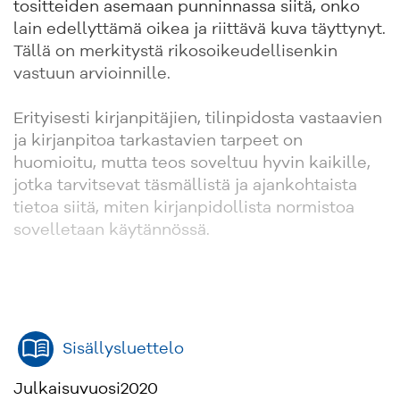
tositteiden asemaan punninnassa siitä, onko
lain edellyttämä oikea ja riittävä kuva täyttynyt.
Tällä on merkitystä rikosoikeudellisenkin
vastuun arvioinnille.
Erityisesti kirjanpitäjien, tilinpidosta vastaavien
ja kirjanpitoa tarkastavien tarpeet on
huomioitu, mutta teos soveltuu hyvin kaikille,
jotka tarvitsevat täsmällistä ja ajankohtaista
tietoa siitä, miten kirjanpidollista normistoa
sovelletaan käytännössä.
Sisällysluettelo
Julkaisuvuosi
2020