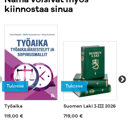
Nämä voisivat myös
kiinnostaa sinua
Tulossa
Tulossa
Työaika
Suomen Laki I-III 2026
Ep
119,00 €
719,00 €
57,