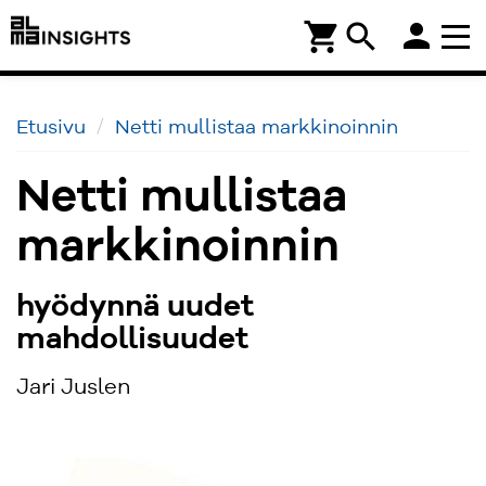
person
shopping_cart
search
Etusivu
Netti mullistaa markkinoinnin
Netti mullistaa
markkinoinnin
hyödynnä uudet
mahdollisuudet
Jari Juslen