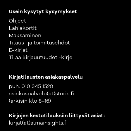
Usein kysytyt kysymykset
Ohjeet
Lahjakortit
Maksaminen
Tilaus- ja toimitusehdot
E-kirjat
Tilaa kirjauutuudet -kirje
Kirjatilausten asiakaspalvelu
puh. 010 345 1520
asiakaspalvelu(at)storia.fi
(arkisin klo 8–16)
Kirjojen kestotilauksiin liittyvät asiat:
kirjat(at)almainsights.fi