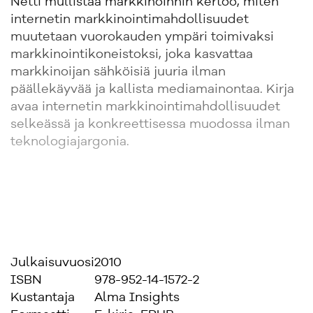
Netti mullistaa markkinoinnin kertoo, miten
internetin markkinointimahdollisuudet
muutetaan vuorokauden ympäri toimivaksi
markkinointikoneistoksi, joka kasvattaa
markkinoijan sähköisiä juuria ilman
päällekäyvää ja kallista mediamainontaa. Kirja
avaa internetin markkinointimahdollisuudet
selkeässä ja konkreettisessa muodossa ilman
teknologiajargonia.
Julkaisuvuosi
2010
ISBN
978-952-14-1572-2
Kustantaja
Alma Insights