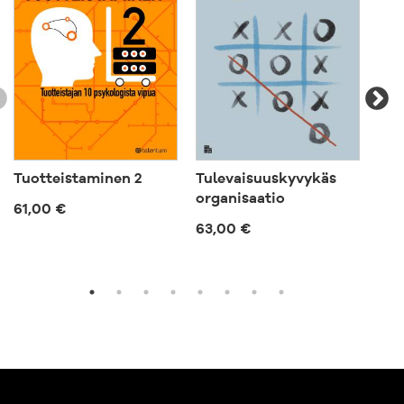
Tuotteistaminen 2
Tulevaisuuskyvykäs
Vih
organisaatio
61,00 €
57,
63,00 €