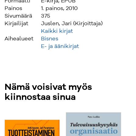
Formaatti
E-kirja, EPUB
Painos
1. painos, 2010
Sivumäärä
375
Kirjailijat
Juslen, Jari (Kirjoittaja)
Kaikki kirjat
Aihealueet
Bisnes
E- ja äänikirjat
Nämä voisivat myös
kiinnostaa sinua