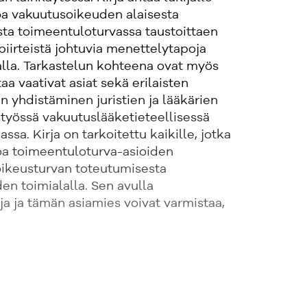
oa vakuutusoikeuden alaisesta
a toimeentuloturvassa taustoittaen
spiirteistä johtuvia menettelytapoja
rialla. Tarkastelun kohteena ovat myös
taa vaativat asiat sekä erilaisten
 yhdistäminen juristien ja lääkärien
styössä vakuutuslääketieteellisessä
ssa. Kirja on tarkoitettu kaikille, jotka
toa toimeentuloturva-asioiden
 oikeusturvan toteutumisesta
n toimialalla. Sen avulla
a ja tämän asiamies voivat varmistaa,