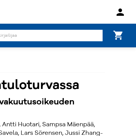
person
shopping_cart
tuloturvassa
y vakuutusoikeuden
, Antti Huotari, Sampsa Mäenpää,
 Savela, Lars Sörensen, Jussi Zhang-