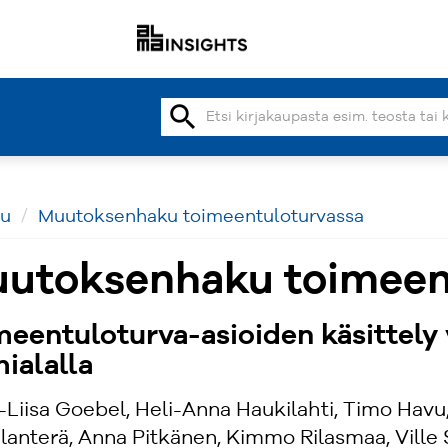
search
vu
Muutoksenhaku toimeentuloturvassa
utoksenhaku toimeen
meentuloturva-asioiden käsittel
ialalla
-Liisa Goebel, Heli-Anna Haukilahti, Timo Havu
Olanterä, Anna Pitkänen, Kimmo Rilasmaa, Ville