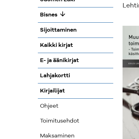
Leht
arrow_downward
Bisnes
Sijoittaminen
Kaikki kirjat
E- ja äänikirjat
Lahjakortti
Kirjailijat
Ohjeet
Toimitusehdot
Maksaminen