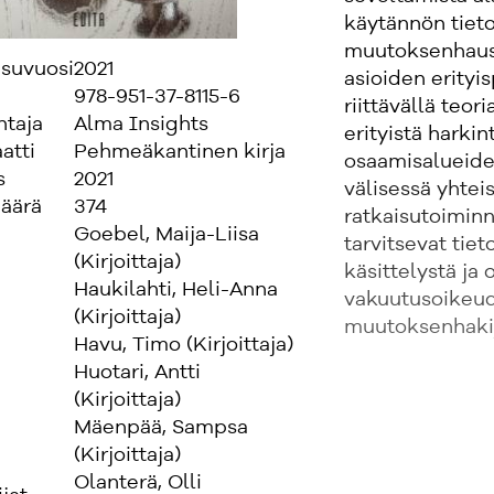
käytännön tiet
muutoksenhaust
isuvuosi
2021
asioiden erityi
978-951-37-8115-6
riittävällä teo
ntaja
Alma Insights
erityistä harkin
atti
Pehmeäkantinen kirja
osaamisalueiden
s
2021
välisessä yhtei
äärä
374
ratkaisutoiminna
Goebel, Maija-Liisa
tarvitsevat tie
(Kirjoittaja)
käsittelystä ja
Haukilahti, Heli-Anna
vakuutusoikeude
(Kirjoittaja)
muutoksenhakij
Havu, Timo (Kirjoittaja)
Huotari, Antti
(Kirjoittaja)
Mäenpää, Sampsa
(Kirjoittaja)
Olanterä, Olli