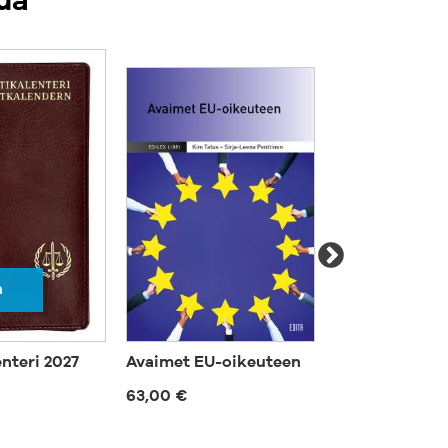
ua
a
enteri 2027
Avaimet EU-oikeuteen
Turvallisuustu
- tulkinta ja 
63,00 €
80,00 €