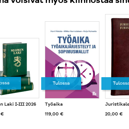
ä voisivat myös kiinnostaa sin
ossa
Tuloss
Tulossa
 Laki I-III 2026
Työaika
Juristikal
 €
119,00 €
20,00 €