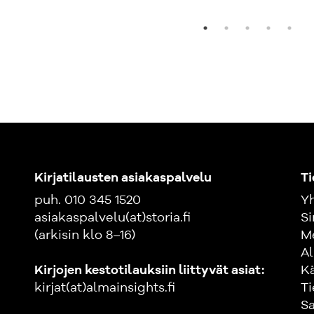
Kirjatilausten asiakaspalvelu
Ti
puh. 010 345 1520
Yh
asiakaspalvelu(at)storia.fi
Si
(arkisin klo 8–16)
M
Al
Kirjojen kestotilauksiin liittyvät asiat:
K
kirjat(at)almainsights.fi
Ti
Sa