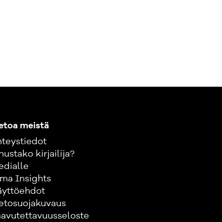
etoa meistä
teystiedot
nustako kirjailija?
edialle
ma Insights
äyttöehdot
etosuojakuvaus
avutettavuusseloste