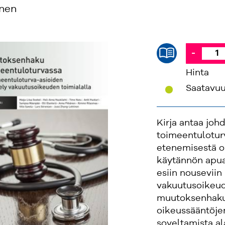
inen
-
Hinta
'
Saatavu
Kirja antaa jo
toimeentulotur
etenemisestä oi
käytännön apu
esiin nouseviin
vakuutusoikeud
muutoksenhaku
oikeussääntöje
soveltamista ala