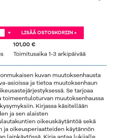
+
LISÄÄ OSTOSKORIIN »
101,00 €
us
Toimitusaika 1-3 arkipäivää
hdonmukaisen kuvan muutoksenhausta
va-asioissa ja tietoa muutoksenhaun
keusastejärjestyksessä. Se tarjoaa
a toimeentuloturvan muutoksenhaussa
 kysymyksiin. Kirjassa käsitellään
en ja sen alaisten
lautakuntien oikeuskäytäntöä sekä
n ja oikeusperiaatteiden käytännön
n lainkäytössä. Kirja antaa lukijalle