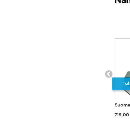
Näm
Tul
Suomen
719,00