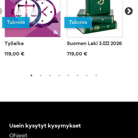
Tulossa
Tulossa
Työaika
Suomen Laki I-III 2026
Ep
119,00 €
719,00 €
57,
Usein kysytyt kysymykset
Ohjeet