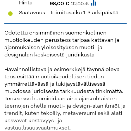
Hinta
98,00 €
112,00 €
'
Saatavuus
Toimitusaika 1-3 arkipäivää
Odotettu ensimmäinen suomenkielinen
muotioikeuden perusteos tarjoaa kattavan ja
ajanmukaisen yleisesityksen muoti- ja
designalan keskeisestä juridiikasta.
Havainnollistava ja esimerkkejä täynnä oleva
teos esittää muotioikeudellisen tiedon
ymmärrettävässä ja lukijaystävällisessä
muodossa juridisesta tarkkuudesta tinkimättä.
Teoksessa huomioidaan aina ajankohtaisten
teemojen ohella muoti- ja design-alan ilmiöt ja
trendit, kuten tekoäly, metaversumi sekä alati
kasvavat kestävyys- ja
vastuullisuusvaatimukset.