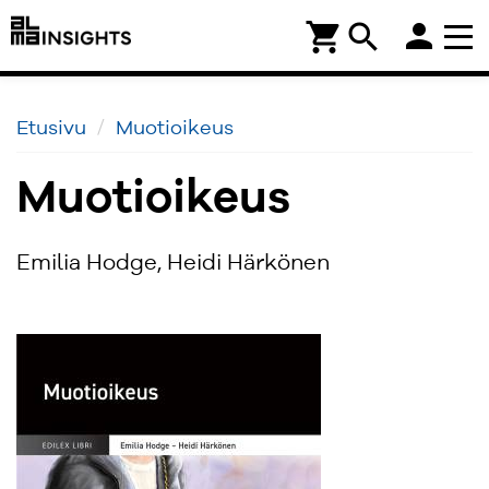
person
shopping_cart
search
Etusivu
Muotioikeus
Muotioikeus
Emilia Hodge, Heidi Härkönen