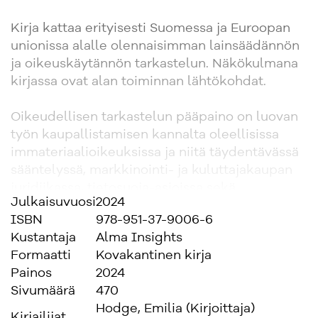
Kirja kattaa erityisesti Suomessa ja Euroopan
unionissa alalle olennaisimman lainsäädännön
ja oikeuskäytännön tarkastelun. Näkökulmana
kirjassa ovat alan toiminnan lähtökohdat.
Oikeudellisen tarkastelun pääpaino on luovan
työn kaupallistamisen kannalta oleellisissa
immateriaalioikeuksissa ja niitä täydentävässä
sääntelyssä, markkinointi- ja kuluttajakaupan
juridiikassa, tietosuoja-asioissa sekä
Julkaisuvuosi
2024
valikoiduissa alan sopimusoikeudellisissa
ISBN
978-951-37-9006-6
kysymyksissä – kiertotalouteen liittyvää
Kustantaja
Alma Insights
säätelyä unohtamatta. Lisäksi
Formaatti
Kovakantinen kirja
Painos
2024
Sivumäärä
470
Hodge, Emilia (Kirjoittaja)
Kirjailijat