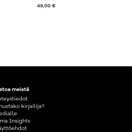
organisaatio
49,00 €
63,00 €
etoa meistä
teystiedot
nustako kirjailija?
edialle
ma Insights
äyttöehdot