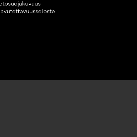
etosuojakuvaus
avutettavuusseloste