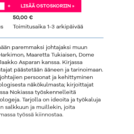
+
LISÄÄ OSTOSKORIIN »
50,00 €
us
Toimitusaika 1-3 arkipäivää
mään paremmaksi johtajaksi muun
arkimon, Maaretta Tukiaisen, Dome
Jaakko Asparan kanssa. Kirjassa
tajat päästetään ääneen ja tarinoimaan.
johtajien persoonat ja kehittyminen
ologisesta näkökulmasta; kirjoittajat
sa Nokiassa työskennelleitä
logeja. Tarjolla on ideoita ja työkaluja
n salkkuun ja muillekin, joita
massa työssä kiinnostaa.