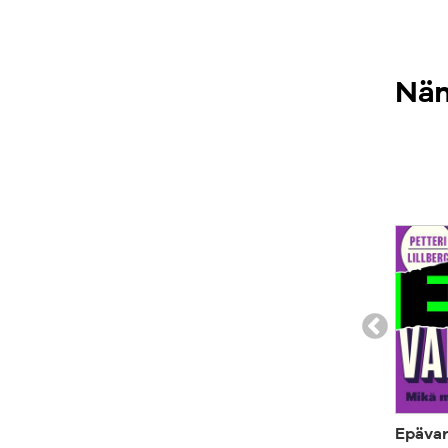
Näm
Epäva