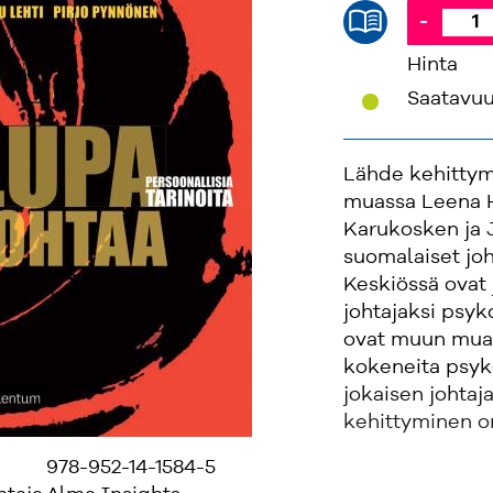
-
Hinta
'
Saatavu
Lähde kehitty
muassa Leena H
Karukosken ja 
suomalaiset joh
Keskiössä ovat 
johtajaksi psyk
ovat muun muas
kokeneita psyko
jokaisen johtaja
kehittyminen o
978-952-14-1584-5