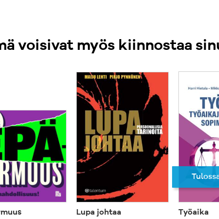
ä voisivat myös kiinnostaa sin
Tuloss
rmuus
Lupa johtaa
Työaika