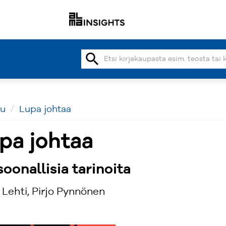
search
vu
Lupa johtaa
pa johtaa
oonallisia tarinoita
 Lehti, Pirjo Pynnönen