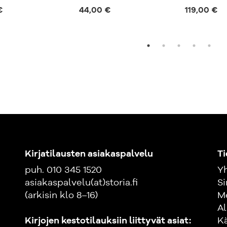
€
44,00 €
119,00 €
Kirjatilausten asiakaspalvelu
Ti
puh. 010 345 1520
Yh
asiakaspalvelu(at)storia.fi
Si
(arkisin klo 8–16)
M
Al
Kirjojen kestotilauksiin liittyvät asiat:
K