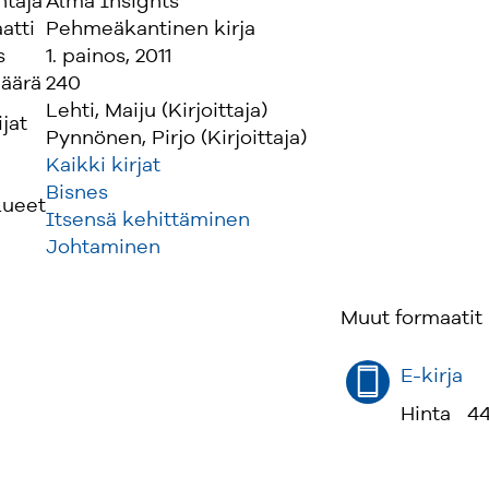
ntaja
Alma Insights
atti
Pehmeäkantinen kirja
s
1. painos, 2011
äärä
240
Lehti, Maiju (Kirjoittaja)
ijat
Pynnönen, Pirjo (Kirjoittaja)
Kaikki kirjat
Bisnes
lueet
Itsensä kehittäminen
Johtaminen
Muut formaatit
E-kirja
Hinta
44