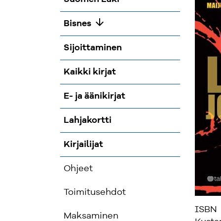
arrow_downward
Bisnes
Sijoittaminen
Kaikki kirjat
E- ja äänikirjat
Lahjakortti
Kirjailijat
Ohjeet
Toimitusehdot
ISBN
Maksaminen