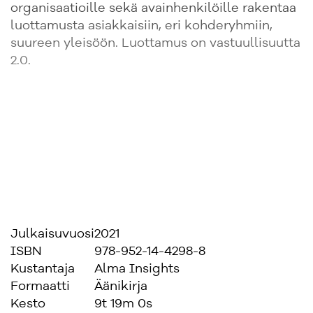
organisaatioille sekä avainhenkilöille rakentaa
luottamusta asiakkaisiin, eri kohderyhmiin,
suureen yleisöön. Luottamus on vastuullisuutta
2.0.
Julkaisuvuosi
2021
ISBN
978-952-14-4298-8
Kustantaja
Alma Insights
Formaatti
Äänikirja
Kesto
9t 19m 0s