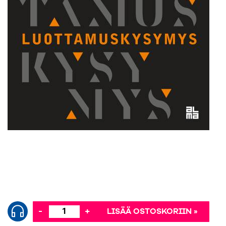
-
+
LISÄÄ OSTOSKORIIN »