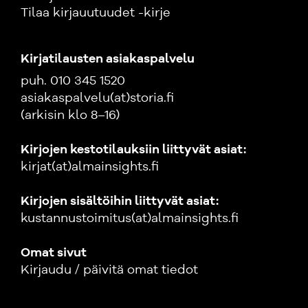
Tilaa kirjauutuudet -kirje
Kirjatilausten asiakaspalvelu
puh. 010 345 1520
asiakaspalvelu(at)storia.fi
(arkisin klo 8–16)
Kirjojen kestotilauksiin liittyvät asiat:
kirjat(at)almainsights.fi
Kirjojen sisältöihin liittyvät asiat:
kustannustoimitus(at)almainsights.fi
Omat sivut
Kirjaudu / päivitä omat tiedot