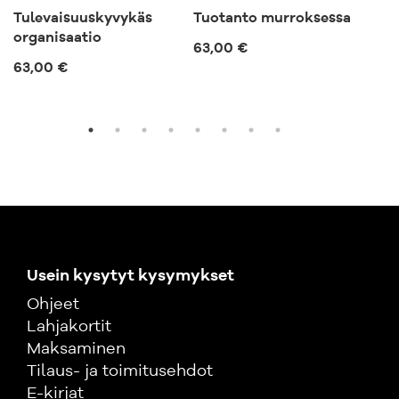
Tulevaisuuskyvykäs
Tuotanto murroksessa
Kok
organisaatio
63,00 €
57,
63,00 €
Usein kysytyt kysymykset
Ohjeet
Lahjakortit
Maksaminen
Tilaus- ja toimitusehdot
E-kirjat