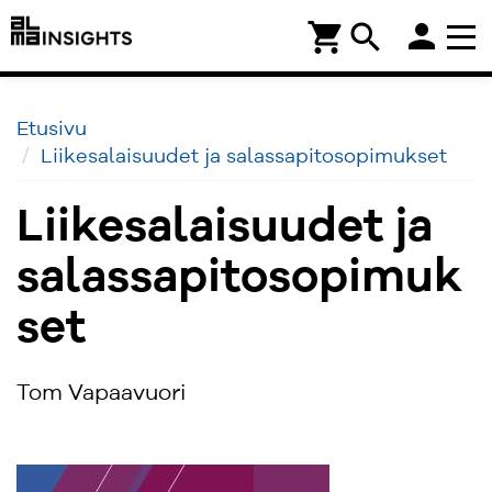
person
shopping_cart
search
Etusivu
Liikesalaisuudet ja salassapitosopimukset
Liikesalaisuudet ja
salassapitosopimuk
set
Tom Vapaavuori