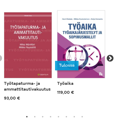
lisäksi toiminut liikesalaisuuslakia
valmistelleen työryhmän jäsenenä.
Tulossa
Työtapaturma- ja
Työaika
Mää
ammattitautivakuutus
työ
119,00 €
93,00 €
114