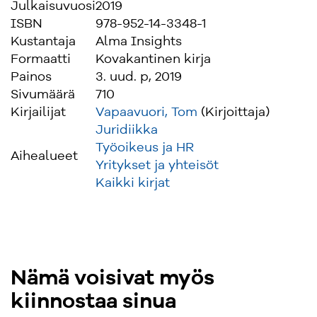
suojaaviin säännöksiin ja
Julkaisuvuosi
2019
salassapitosopimuksiin. Kyseessä on
ISBN
978-952-14-3348-1
ensimmäinen liikesalaisuuslakia koskeva
Kustantaja
Alma Insights
kommentaariteos. Teos on erinomainen
Formaatti
Kovakantinen kirja
tietolähde yrityslakimiehille, asianajajille,
Painos
3. uud. p, 2019
syyttäjille, tuomareille ja yhtiöiden tietoturva-
Sivumäärä
710
ja tuotekehityshenkilöstölle sekä kaikille, jotka
Kirjailijat
Vapaavuori, Tom
(Kirjoittaja)
joutuvat työelämässä aiheen kanssa tekemisiin.
Juridiikka
Työoikeus ja HR
Aihealueet
Asianajaja, varatuomari Tom Vapaavuori on
Yritykset ja yhteisöt
erikoistunut riitojen ratkaisuun ja
Kaikki kirjat
sopimusoikeuteen. Vapaavuori on 20 vuoden
ajan perehtynyt syvällisesti liike¬salaisuuksien
suojaamiseen ja konsultoinut aiheesta lukuisia
yrityksiä. Hän on myös hoitanut näihin liittyviä
merkittävimpiä oikeusprosesseja
Nämä voisivat myös
tuomioistuimissa ja välimiesmenettelyssä sekä
kiinnostaa sinua
toiminut riidoissa välimiehenä. Vapaavuori on