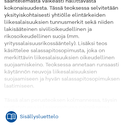
sääntelemästä vaikeasti hallittavasta
kokonaisuudesta. Tässä teoksessa selvitetään
yksityiskohtaisesti yhtiölle elintärkeiden
liikesalaisuuksien tunnusmerkit sekä niiden
lakisääteinen siviilioikeudellinen ja
rikosoikeudellinen suoja (mm.
yrityssalaisuusrikossääntely). Lisäksi teos
käsittelee salassapitosopimusta, joka on
merkittävin liikesalaisuuksien oikeudellinen
suojaamiskeino. Teoksessa annetaan runsaasti
käytännön neuvoja liikesalaisuuksien
suojaamiseen ja hyvän salassapitosopimuksen
laatimiseen.
Tässä alan perusteoksen kolmannessa, täysin
uudistetussa ja laajennetussa painoksessa
käsitellään kattavasti uutta liikesalaisuuslakia
Sisällysluettelo
ja sen vaikutusta muihin liikesalaisuuksia