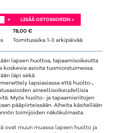
+
LISÄÄ OSTOSKORIIN »
78,00 €
us
Toimitusaika 1-3 arkipäivää
llään lapsen huoltoa, tapaamisoikeutta
 koskevia asioita tuomioistuimessa.
ään läpi sekä
enettely lapsiasiassa että huolto-,
atusasioiden aineellisoikeudellisia
eitä. Myös huolto- ja tapaamisriitojen
taan pääpiirteissään. Aiheita käsitellään
tännön toimijoiden näkökulmasta.
ejä ovat muun muassa lapsen huolto ja