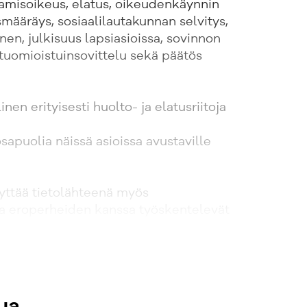
amisoikeus, elatus, oikeudenkäynnin
ismääräys, sosiaalilautakunnan selvitys,
en, julkisuus lapsiasioissa, sovinnon
tuomioistuinsovittelu sekä päätös
inen erityisesti huolto- ja elatusriitoja
osapuolia näissä asioissa avustaville
äyttää tietolähteenä myös
sa eroperheiden kanssa työskentelevät
 lastenvalvojat, olosuhdeselvitysten
eneuvoloiden työntekijät. Lisäksi teos
iaaliksi
pintoihin oikeustieteellisiin
Uudistetussa painoksessa on huomioitu