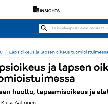
search
vu
Lapsioikeus ja lapsen oikeus tuomioistuimess
psioikeus ja lapsen oi
omioistuimessa
sen huolto, tapaamisoikeus ja ela
Kaisa Aaltonen