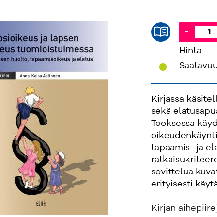
-
Hinta
'
Saatavu
Kirjassa käsite
sekä elatusapua
Teoksessa käyd
oikeudenkäyntim
tapaamis- ja el
ratkaisukriteer
sovittelua kuva
erityisesti käy
Kirjan aihepiir