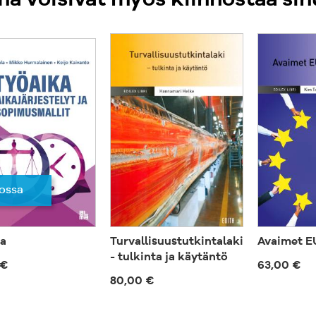
ä voisivat myös kiinnostaa sin
laajat muutokse
tapaamisoikeud
Kirjan kirjoitt
lisensiaatti ja 
käräjätuomarin
ollut myös oik
tuomioistuinvira
Tuomareiden li
lakimiesavustaji
myös päävastuu
ossa
tapaamisriitoje
rakentamisesta 
sovittelua kos
a
Turvallisuustutkintalaki
Avaimet E
valmisteluun.
- tulkinta ja käytäntö
 €
63,00 €
80,00 €