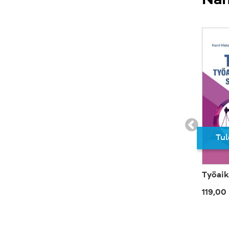
Näm
Tul
Työaik
119,00