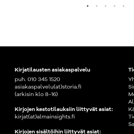
Kirjatilausten asiakaspalvelu
Ti
puh. 010 345 1520
Yh
asiakaspalvelu(at)storia.fi
Si
(arkisin klo 8–16)
M
Al
Kirjojen kestotilauksiin liittyvät asiat:
K
kirjat(at)almainsights.fi
Ti
Sa
Kirjojen sisältöihin liittyvät asiat: