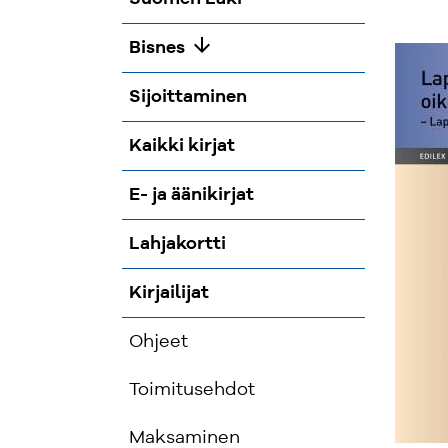
arrow_downward
Bisnes
Sijoittaminen
Kaikki kirjat
E- ja äänikirjat
Lahjakortti
Kirjailijat
Ohjeet
Toimitusehdot
Maksaminen