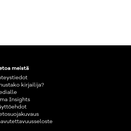
etoa meistä
teystiedot
nustako kirjailija?
edialle
ma Insights
äyttöehdot
etosuojakuvaus
avutettavuusseloste