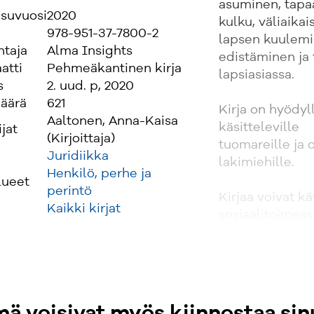
asuminen, tapa
isuvuosi
2020
kulku, väliaika
978-951-37-7800-2
lapsen kuulemin
ntaja
Alma Insights
edistäminen ja 
atti
Pehmeäkantinen kirja
lapsiasiassa.
s
2. uud. p, 2020
äärä
621
Kirja on hyödyll
Aaltonen, Anna-Kaisa
käsitteleville
ijat
(Kirjoittaja)
tuomareille ja 
Juridiikka
lakimiehille.
Henkilö, perhe ja
lueet
perintö
Kirjaa voivat k
Kaikki kirjat
sosiaalitoimes
henkilöt, kuten
tekijät ja perh
sopii oppimater
lapsioikeuden o
tiedekuntiin. 