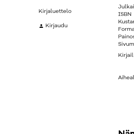
Julka
Kirjaluettelo
ISBN
Kusta
Kirjaudu
Forma
Paino
Sivum
Kirjail
Aihea