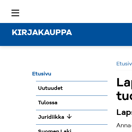
Etusivu
Rekisteröidy
Kirjaudu sisään
menu
KIRJAKAUPPA
Etusi
Etusivu
La
Uutuudet
tu
Tulossa
Lap
arrow_downward
Juridiikka
Anna-
Suomen Laki