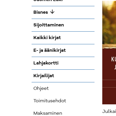
arrow_downward
Bisnes
Sijoittaminen
Kaikki kirjat
E- ja äänikirjat
Lahjakortti
Kirjailijat
Ohjeet
Toimitusehdot
Julka
Maksaminen