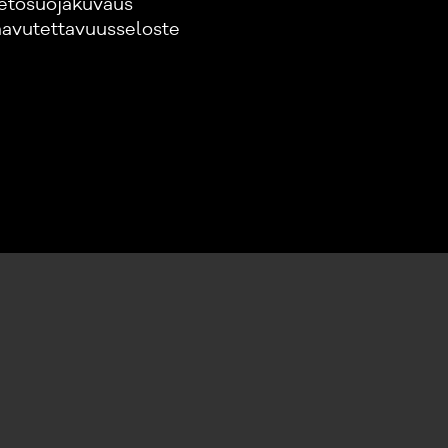
etosuojakuvaus
avutettavuusseloste