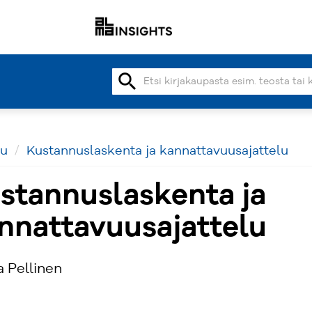
search
vu
Kustannuslaskenta ja kannattavuusajattelu
stannuslaskenta ja
nnattavuusajattelu
 Pellinen