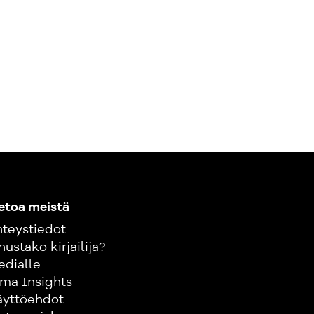
etoa meistä
teystiedot
nustako kirjailija?
edialle
ma Insights
äyttöehdot