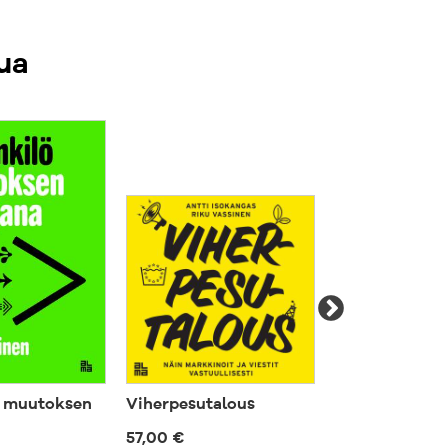
inen on laskentatoimen professori
pistossa. Jukka Pellisen
ua
temus liittyy johtamisen ja talouden
kä laskentajärjestelmien ja
 kehittämiseen.
ö muutoksen
Viherpesutalous
Epävarmuus
57,00 €
57,00 €