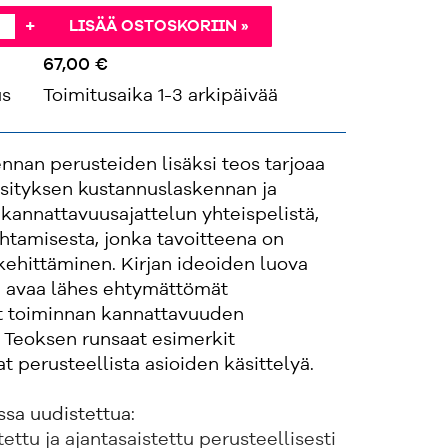
+
LISÄÄ OSTOSKORIIN »
67,00 €
us
Toimitusaika 1-3 arkipäivää
nan perusteiden lisäksi teos tarjoaa
sityksen kustannuslaskennan ja
kannattavuusajattelun yhteispelistä,
ohtamisesta, jonka tavoitteena on
kehittäminen. Kirjan ideoiden luova
 avaa lähes ehtymättömät
t toiminnan kannattavuuden
 Teoksen runsaat esimerkit
t perusteellista asioiden käsittelyä.
sa uudistettua:
tettu ja ajantasaistettu perusteellisesti