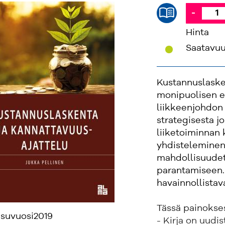
-
Hinta
'
Saatavu
Kustannuslasken
monipuolisen e
liikkeenjohdon 
strategisesta j
liiketoiminnan 
yhdisteleminen
mahdollisuude
parantamiseen.
havainnollistava
Tässä painokses
isuvuosi
2019
- Kirja on uudis