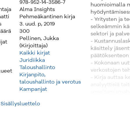
978-952-14-3586-7
huomioimalla m
ntaja
Alma Insights
hyödyntämisess
atti
Pehmeäkantinen kirja
- Yritysten ja t
s
3. uud. p, 2019
selkeämmin käs
äärä
300
sektori ja palv
Pellinen, Jukka
- Kustannusla
ijat
(Kirjoittaja)
käsittely jäse
Kaikki kirjat
päätöksenteon 
Juridiikka
- Kokonaan uutt
Taloushallinto
verkostojen teh
lueet
Kirjanpito,
- Kirja auttaa
taloushallinto ja verotus
analyyttisiä ta
Kampanjat
soveltamismahdo
johtamistilantei
Sisällysluettelo
- Johdon laske
huomioitu työnj
kanssa.