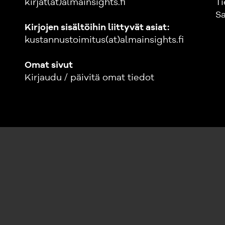
kirjat(at)almainsights.fi
Ti
Sa
Kirjojen sisältöihin liittyvät asiat:
kustannustoimitus(at)almainsights.fi
Omat sivut
Kirjaudu / päivitä omat tiedot