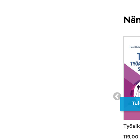
Näm
Tul
Työaik
119,00