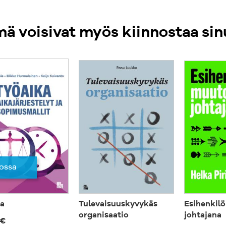
KTT Jukka Pell
Jyväskylän ylio
ä voisivat myös kiinnostaa sin
erityisasiantun
rajapintaan, se
taloushallinnon
ossa
a
Tulevaisuuskyvykäs
Esihenkil
organisaatio
johtajana
 €