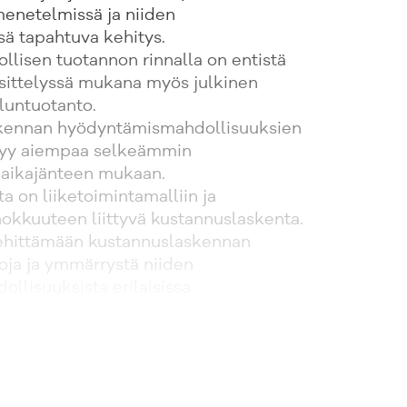
enetelmissä ja niiden
ä tapahtuva kehitys.
eollisen tuotannon rinnalla on entistä
ittelyssä mukana myös julkinen
eluntuotanto.
skennan hyödyntämismahdollisuuksien
ntyy aiempaa selkeämmin
aikajänteen mukaan.
a on liiketoimintamalliin ja
okkuuteen liittyvä kustannuslaskenta.
 kehittämään kustannuslaskennan
itoja ja ymmärrystä niiden
llisuuksista erilaisissa
ssa.
ntatoimen aiheiden käsittelyssä on
ako 'Talousjohtaminen' (2017) kirjan