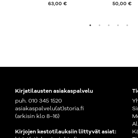
63,00 €
50,00 €
Kirjatilausten asiakaspalvelu
Ti
puh. 010 345 1520
Yh
asiakaspalvelu(at)storia.fi
Si
(arkisin klo 8–16)
M
Al
Kirjojen kestotilauksiin liittyvät asiat:
K