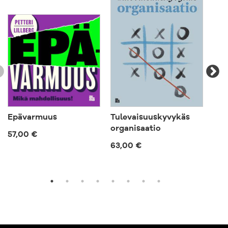
Epävarmuus
Tulevaisuuskyvykäs
Vih
organisaatio
57,00 €
57,
63,00 €