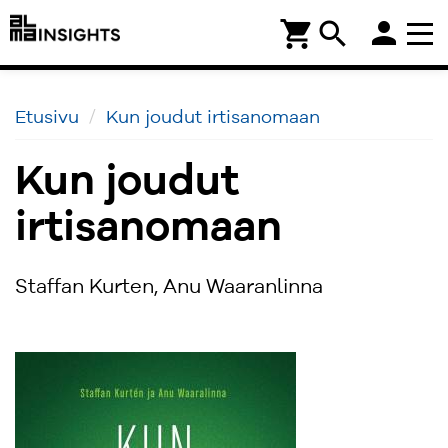
person
shopping_cart
search
Etusivu
Kun joudut irtisanomaan
Kun joudut
irtisanomaan
Staffan Kurten, Anu Waaranlinna