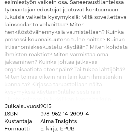
esimiestyön vaikein osa. Saneeraustilanteissa
työnantajan edustajat joutuvat kohtaamaan
lukuisia vaikeita kysymyksiä: Mitä sovellettava
lainsäädäntö velvoittaa? Miten
henkilöstövähennyksiä valmistellaan? Kuinka
prosessi kokonaisuutena tulee hoitaa? Kuinka
irtisanomiskeskustelu käydään? Miten kohdata
ihmisten reaktiot? Miten varmistaa oma
jaksaminen? Kuinka johtaa jatkavaa
organisaatiota eteenpäin? Tai tukea lähtijöitä?
Miten toimia oikein niin lain kuin ihmistenkin
kannalta? Kirjassa tarkastellaan näitä
kysymyksiä käytännönläheisesti niin
liiketoiminnan ja juridiikan kannalta kuin
Julkaisuvuosi
2015
inhimillisestä näkökulmasta.
ISBN
978-952-14-2609-4
Kustantaja
Alma Insights
Formaatti
E-kirja, EPUB