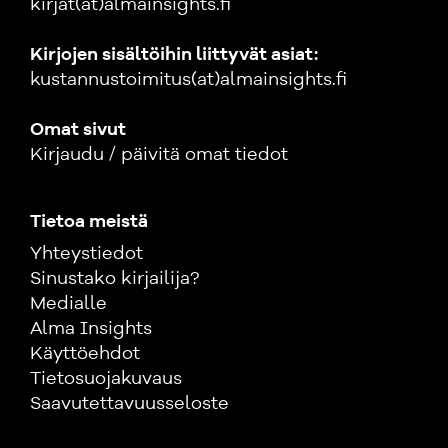
kirjat(at)almainsights.fi
Kirjojen sisältöihin liittyvät asiat:
kustannustoimitus(at)almainsights.fi
Omat sivut
Kirjaudu / päivitä omat tiedot
Tietoa meistä
Yhteystiedot
Sinustako kirjailija?
Medialle
Alma Insights
Käyttöehdot
Tietosuojakuvaus
Saavutettavuusseloste