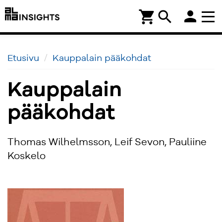
person
shopping_cart
search
Etusivu
Kauppalain pääkohdat
Kauppalain
pääkohdat
Thomas Wilhelmsson, Leif Sevon, Pauliine
Koskelo