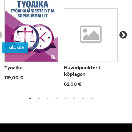
Tu
Tulossa
Työaika
Huvudpunkter i
Suo
köplagen
119,00 €
719
62,00 €