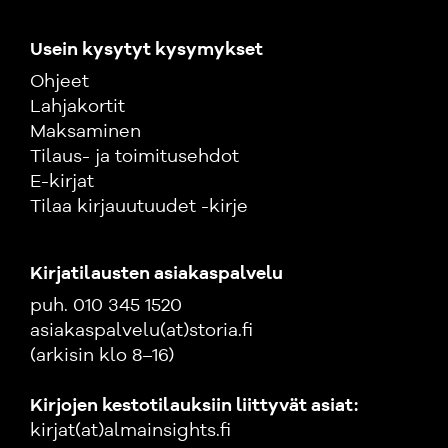
Usein kysytyt kysymykset
Ohjeet
Lahjakortit
Maksaminen
Tilaus- ja toimitusehdot
E-kirjat
Tilaa kirjauutuudet -kirje
Kirjatilausten asiakaspalvelu
puh. 010 345 1520
asiakaspalvelu(at)storia.fi
(arkisin klo 8–16)
Kirjojen kestotilauksiin liittyvät asiat:
kirjat(at)almainsights.fi