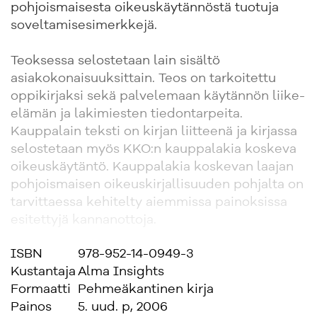
pohjoismaisesta oikeuskäytännöstä tuotuja
soveltamisesimerkkejä.
Teoksessa selostetaan lain sisältö
asiakokonaisuuksittain. Teos on tarkoitettu
oppikirjaksi sekä palvelemaan käytännön liike-
elämän ja lakimiesten tiedontarpeita.
Kauppalain teksti on kirjan liitteenä ja kirjassa
selostetaan myös KKO:n kauppalakia koskeva
oikeuskäytäntö. Kauppalakia koskevan laajan
pohjoismaisen oikeuskirjallisuuden pohjalta on
tarvittaessa kehitelty aiemmissa painoksissa
esitettyjä kannanottoja.
ISBN
978-952-14-0949-3
Kirjoittajat ovat olleet Suomen edustajina
Kustantaja
Alma Insights
kauppalakia valmistelleessa pohjoismaisessa
Formaatti
Pehmeäkantinen kirja
työryhmässä sekä laatineet hallituksen
Painos
5. uud. p, 2006
esityksen kauppalaiksi.