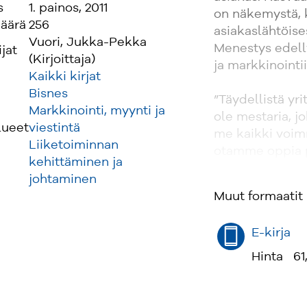
s
1. painos, 2011
on näkemystä, k
äärä
256
asiakaslähtöise
Vuori, Jukka-Pekka
Menestys edelly
ijat
(Kirjoittaja)
ja markkinointii
Kaikki kirjat
Bisnes
”Täydellistä yrit
Markkinointi, myynti ja
ole mestaria, j
lueet
viestintä
me kaikki voim
Liiketoiminnan
otamme oppia p
kehittäminen ja
johtaminen
Mallia voi otta
Muut formaatit
tähdistä. Vuori
ykkösketjun kasv
E-kirja
pääomistaja Ton
Mukana ovat my
Hinta
61
Harry Harkimo,
pureutuu lisäksi
niiden käyttök