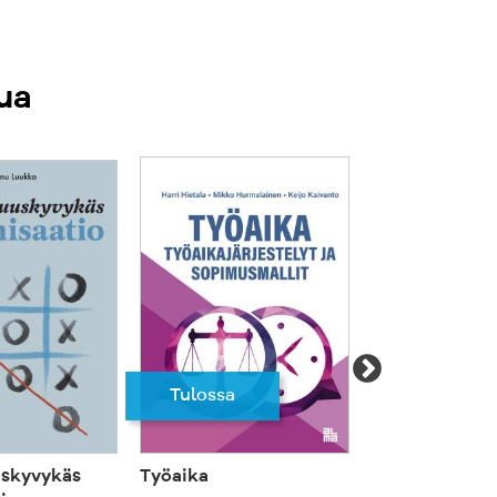
, itseluottamuksen ja sitoutumisen
eää, että organisaatiossa arvostetaan
ua
alla vaaditaan heiltä enemmän. Sen
n ottaa hyödyntämättömät
tehokkaasti käyttöön.
p://www.facebook.com/kasvunpaikka
/twitter.com/#!/Kasvunpaikka
Tulossa
uskyvykäs
Työaika
Epävarmuus