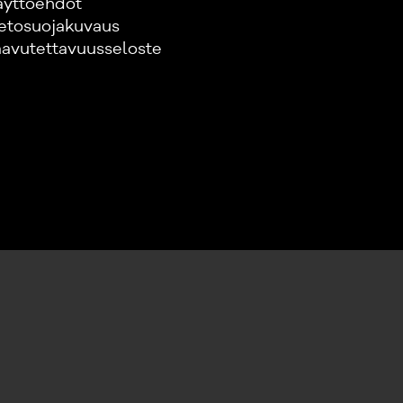
äyttöehdot
etosuojakuvaus
avutettavuusseloste