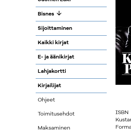
arrow_downward
Bisnes
Sijoittaminen
Kaikki kirjat
E- ja äänikirjat
Lahjakortti
Kirjailijat
Ohjeet
ISBN
Toimitusehdot
Kusta
Forma
Maksaminen