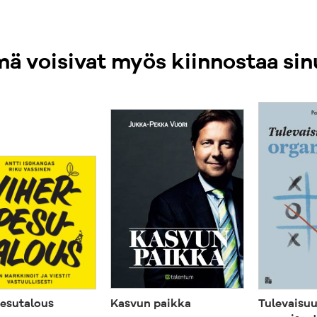
Johdon vastuun
lisäksi on tärk
ä voisivat myös kiinnostaa sin
ihmisiä ja sam
jälkeen voidaa
kilpailukeinot 
Facebook: htt
Twitter: http:/
esutalous
Kasvun paikka
Tulevaisu