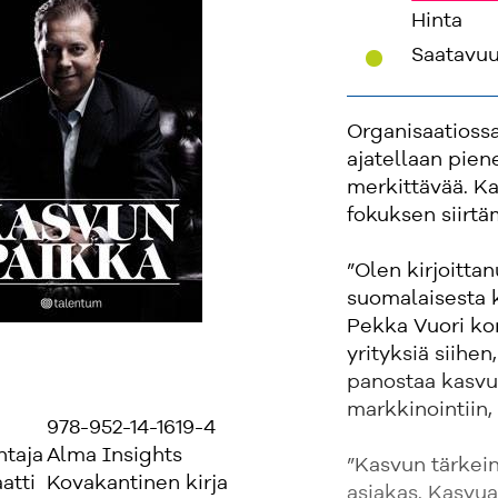
Hinta
'
Saatavu
Organisaatiossa,
ajatellaan pien
merkittävää. Ka
fokuksen siirtäm
”Olen kirjoittan
suomalaisesta k
Pekka Vuori ko
yrityksiä siihen
panostaa kasvu
markkinointiin, 
978-952-14-1619-4
ntaja
Alma Insights
”Kasvun tärkein
atti
Kovakantinen kirja
asiakas. Kasvua