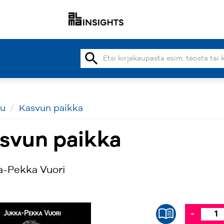
search
vu
Kasvun paikka
svun paikka
a-Pekka Vuori
-