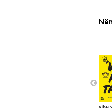
Näm
Viherp