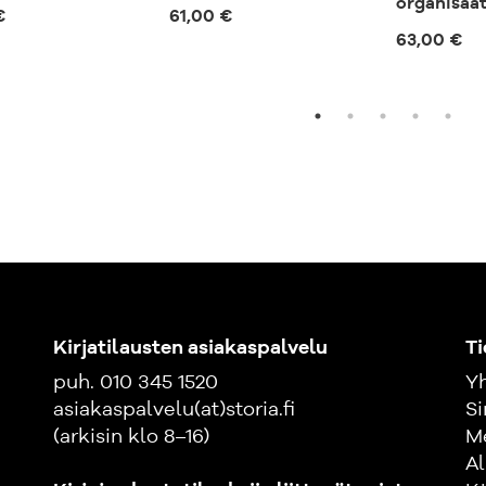
organisaat
€
61,00 €
63,00 €
Kirjatilausten asiakaspalvelu
Ti
puh. 010 345 1520
Yh
asiakaspalvelu(at)storia.fi
Si
(arkisin klo 8–16)
M
Al