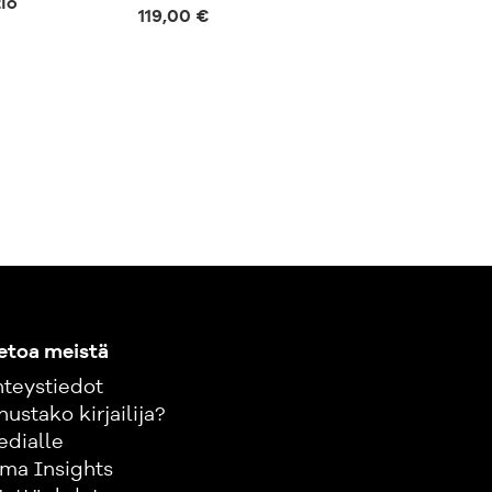
io
119,00 €
57,00 €
etoa meistä
teystiedot
nustako kirjailija?
edialle
ma Insights