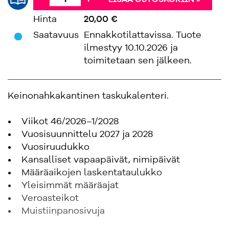
LISÄÄ OSTOSKORIIN »
Hinta
20,00 €
'
Saatavuus
Ennakkotilattavissa. Tuote
ilmestyy 10.10.2026 ja
toimitetaan sen jälkeen.
Keinonahkakantinen taskukalenteri.
• Viikot 46/2026–1/2028
• Vuosisuunnittelu 2027 ja 2028
• Vuosiruudukko
• Kansalliset vapaapäivät, nimipäivät
• Määräaikojen laskentataulukko
• Yleisimmät määräajat
• Veroasteikot
• Muistiinpanosivuja