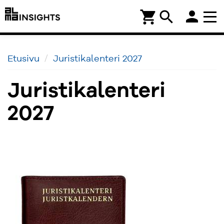
person
shopping_cart
search
Etusivu
Juristikalenteri 2027
Juristikalenteri
2027