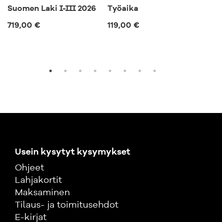
Suomen Laki I-III 2026
Työaika
Ep
719,00 €
119,00 €
57,
Usein kysytyt kysymykset
Ohjeet
Lahjakortit
Maksaminen
Tilaus- ja toimitusehdot
E-kirjat