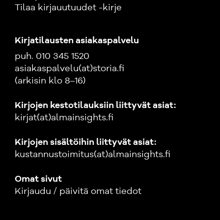
Tilaa kirjauutuudet -kirje
Kirjatilausten asiakaspalvelu
puh. 010 345 1520
asiakaspalvelu(at)storia.fi
(arkisin klo 8–16)
Kirjojen kestotilauksiin liittyvät asiat:
kirjat(at)almainsights.fi
Kirjojen sisältöihin liittyvät asiat:
kustannustoimitus(at)almainsights.fi
Omat sivut
Kirjaudu / päivitä omat tiedot