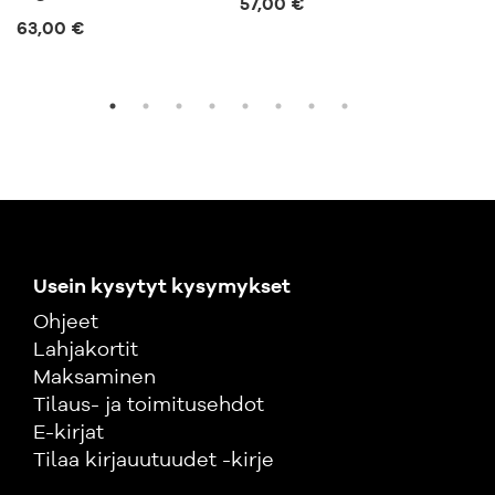
57,00 €
57,
63,00 €
Usein kysytyt kysymykset
Ohjeet
Lahjakortit
Maksaminen
Tilaus- ja toimitusehdot
E-kirjat
Tilaa kirjauutuudet -kirje