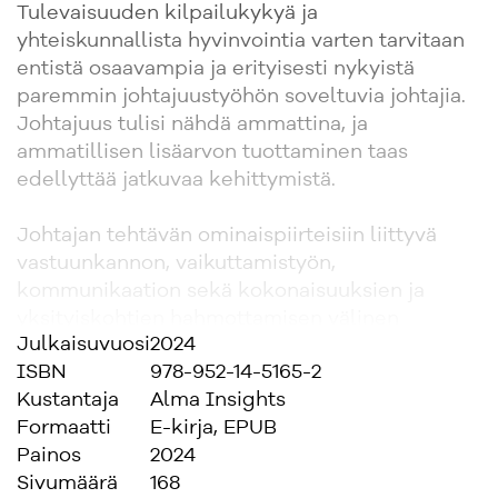
Tulevaisuuden kilpailukykyä ja
yhteiskunnallista hyvinvointia varten tarvitaan
entistä osaavampia ja erityisesti nykyistä
paremmin johtajuustyöhön soveltuvia johtajia.
Johtajuus tulisi nähdä ammattina, ja
ammatillisen lisäarvon tuottaminen taas
edellyttää jatkuvaa kehittymistä.
Johtajan tehtävän ominaispiirteisiin liittyvä
vastuunkannon, vaikuttamistyön,
kommunikaation sekä kokonaisuuksien ja
yksityiskohtien hahmottamisen välinen
Julkaisuvuosi
2024
tasapainoilu antaa ammatille kuitenkin aivan
ISBN
978-952-14-5165-2
omanlaisensa sävyn.
Kustantaja
Alma Insights
Formaatti
E-kirja, EPUB
Miten johtajat kokevat uransa johtamisen ja
Painos
2024
uralla etenemisen? Miten he arvioivat
Sivumäärä
168
uramenestystään, jaksamistaan ja huoliaan?