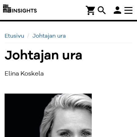
person
shopping_cart
search
Etusivu
Johtajan ura
Johtajan ura
Elina Koskela