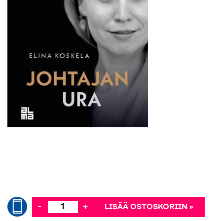
-
+
LISÄÄ OSTOSKORIIN »