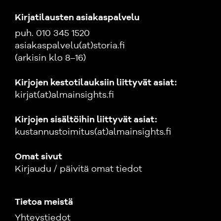
Kirjatilausten asiakaspalvelu
puh. 010 345 1520
asiakaspalvelu(at)storia.fi
(arkisin klo 8–16)
Kirjojen kestotilauksiin liittyvät asiat:
kirjat(at)almainsights.fi
Kirjojen sisältöihin liittyvät asiat:
kustannustoimitus(at)almainsights.fi
Omat sivut
Kirjaudu / päivitä omat tiedot
Tietoa meistä
Yhteystiedot