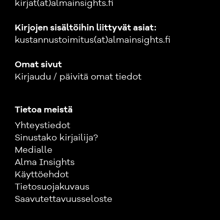
kirjat(at)almainsights.fi
Kirjojen sisältöihin liittyvät asiat:
kustannustoimitus(at)almainsights.fi
Omat sivut
Kirjaudu / päivitä omat tiedot
Tietoa meistä
Yhteystiedot
Sinustako kirjailija?
Medialle
Alma Insights
Käyttöehdot
Tietosuojakuvaus
Saavutettavuusseloste