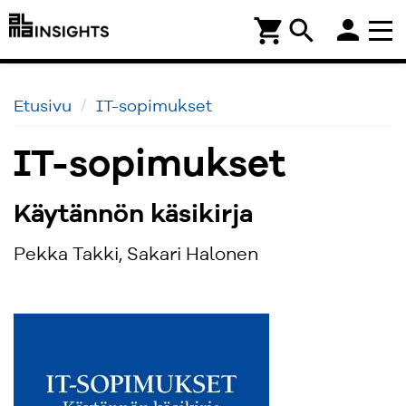
person
shopping_cart
search
Etusivu
IT-sopimukset
IT-sopimukset
Käytännön käsikirja
Pekka Takki, Sakari Halonen