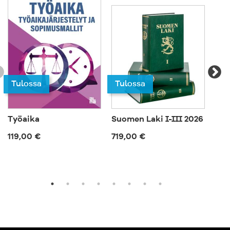
Tulossa
Tulossa
Työaika
Suomen Laki I-III 2026
Ep
119,00 €
719,00 €
57,