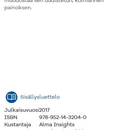
muodostaa sen uudistetun, kolmannen
painoksen.
Sisällysluettelo
Julkaisuvuosi
2017
ISBN
978-952-14-3204-0
Kustantaja
Alma Insights