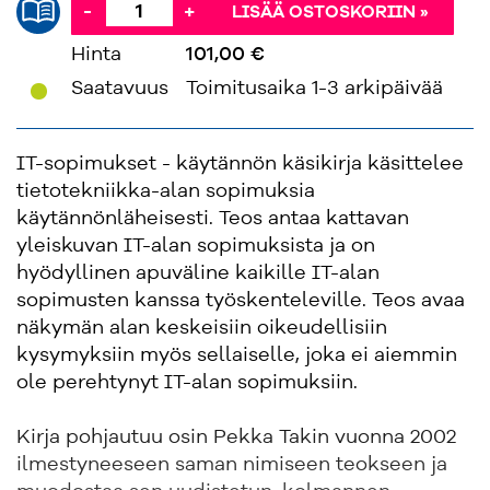
-
+
LISÄÄ OSTOSKORIIN »
Hinta
101,00 €
'
Saatavuus
Toimitusaika 1-3 arkipäivää
IT-sopimukset - käytännön käsikirja käsittelee
tietotekniikka-alan sopimuksia
käytännönläheisesti. Teos antaa kattavan
yleiskuvan IT-alan sopimuksista ja on
hyödyllinen apuväline kaikille IT-alan
sopimusten kanssa työskenteleville. Teos avaa
näkymän alan keskeisiin oikeudellisiin
kysymyksiin myös sellaiselle, joka ei aiemmin
ole perehtynyt IT-alan sopimuksiin.
Kirja pohjautuu osin Pekka Takin vuonna 2002
ilmestyneeseen saman nimiseen teokseen ja