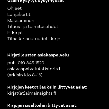
Usein kysytyt kysymykset
Ohjeet
Lahjakortit
Maksaminen
Tilaus- ja toimitusehdot
E-kirjat
Tilaa kirjauutuudet -kirje
Kirjatilausten asiakaspalvelu
puh. 010 345 1520
asiakaspalvelu(at)storia.fi
(arkisin klo 8–16)
Kirjojen kestotilauksiin liittyvät asiat:
kirjat(at)almainsights.fi
Kirjojen sisältöihin liittyvät asiat: