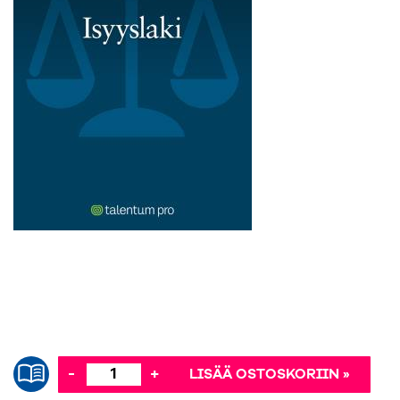
-
+
LISÄÄ OSTOSKORIIN »