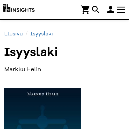
person
shopping_cart
search
Etusivu
Isyyslaki
Isyyslaki
Markku Helin