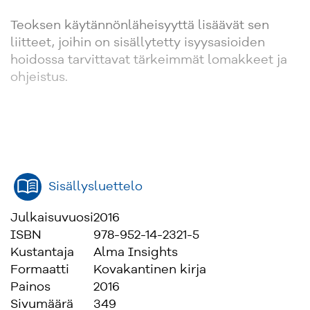
Teoksen käytännönläheisyyttä lisäävät sen
liitteet, joihin on sisällytetty isyysasioiden
hoidossa tarvittavat tärkeimmät lomakkeet ja
ohjeistus.
Sisällysluettelo
Julkaisuvuosi
2016
ISBN
978-952-14-2321-5
Kustantaja
Alma Insights
Formaatti
Kovakantinen kirja
Painos
2016
Sivumäärä
349