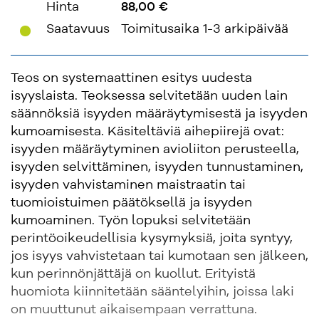
Hinta
88,00 €
'
Saatavuus
Toimitusaika 1-3 arkipäivää
Teos on systemaattinen esitys uudesta
isyyslaista. Teoksessa selvitetään uuden lain
säännöksiä isyyden määräytymisestä ja isyyden
kumoamisesta. Käsiteltäviä aihepiirejä ovat:
isyyden määräytyminen avioliiton perusteella,
isyyden selvittäminen, isyyden tunnustaminen,
isyyden vahvistaminen maistraatin tai
tuomioistuimen päätöksellä ja isyyden
kumoaminen. Työn lopuksi selvitetään
perintöoikeudellisia kysymyksiä, joita syntyy,
jos isyys vahvistetaan tai kumotaan sen jälkeen,
kun perinnönjättäjä on kuollut. Erityistä
huomiota kiinnitetään sääntelyihin, joissa laki
on muuttunut aikaisempaan verrattuna.