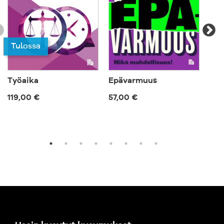
Tu
Tulossa
Työaika
Epävarmuus
Suo
119,00 €
57,00 €
719