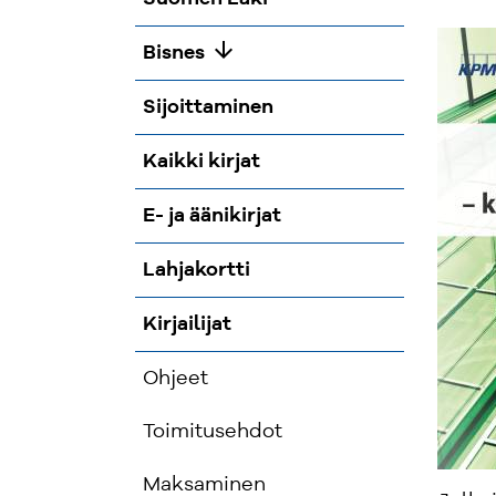
arrow_downward
Bisnes
Sijoittaminen
Kaikki kirjat
E- ja äänikirjat
Lahjakortti
Kirjailijat
Ohjeet
Toimitusehdot
Maksaminen