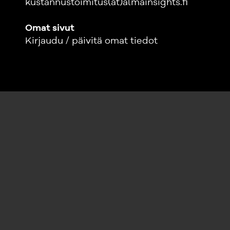
kustannustoimitus(at)almainsights.fi
Omat sivut
Kirjaudu / päivitä omat tiedot