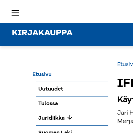
Etusivu
Rekisteröidy
Kirjaudu sisään
menu
KIRJAKAUPPA
Etusi
Etusivu
IF
Uutuudet
Käy
Tulossa
Jari 
arrow_downward
Juridiikka
Merja
Suomen Laki