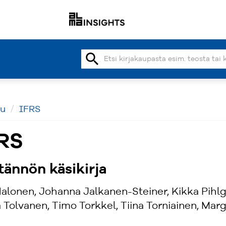
search
vu
IFRS
RS
tännön käsikirja
Halonen, Johanna Jalkanen-Steiner, Kikka Pihlg
 Tolvanen, Timo Torkkel, Tiina Torniainen, Mar