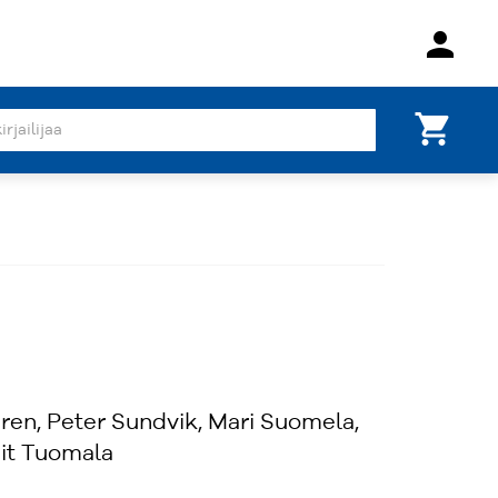
person
shopping_cart
ren, Peter Sundvik, Mari Suomela,
git Tuomala