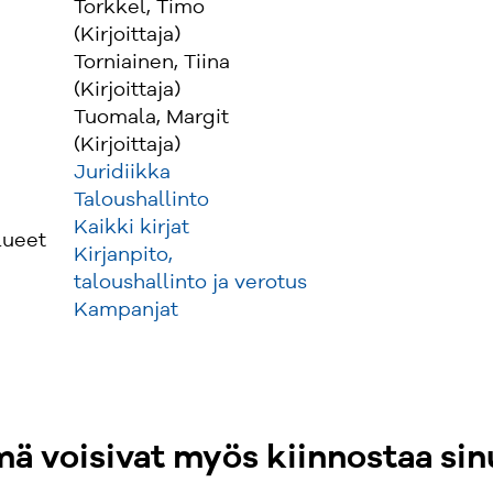
Torkkel, Timo
(Kirjoittaja)
Torniainen, Tiina
(Kirjoittaja)
Tuomala, Margit
(Kirjoittaja)
Juridiikka
Taloushallinto
Kaikki kirjat
lueet
Kirjanpito,
taloushallinto ja verotus
Kampanjat
ä voisivat myös kiinnostaa sin