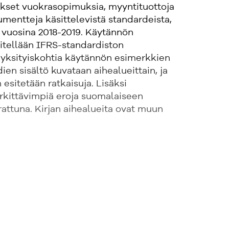
set vuokrasopimuksia, myyntituottoja
rumentteja käsittelevistä standardeista,
in vuosina 2018-2019. Käytännön
sitellään IFRS-standardiston
 yksityiskohtia käytännön esimerkkien
ien sisältö kuvataan aihealueittain, ja
esitetään ratkaisuja. Lisäksi
rkittävimpiä eroja suomalaiseen
attuna. Kirjan aihealueita ovat muun