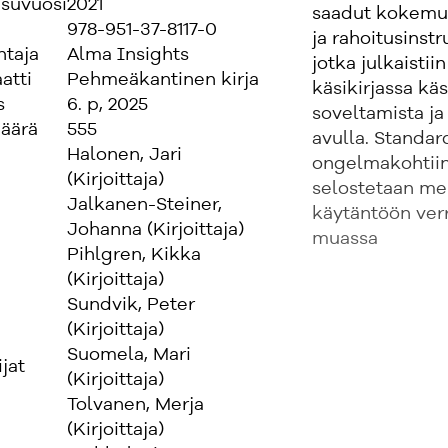
isuvuosi
2021
saadut kokemuk
978-951-37-8117-0
ja rahoitusinst
ntaja
Alma Insights
jotka julkaisti
atti
Pehmeäkantinen kirja
käsikirjassa kä
s
6. p, 2025
soveltamista ja
äärä
555
avulla. Standard
Halonen, Jari
ongelmakohtiin 
(Kirjoittaja)
selostetaan me
Jalkanen-Steiner,
käytäntöön verr
Johanna (Kirjoittaja)
muassa
Pihlgren, Kikka
(Kirjoittaja)
Sundvik, Peter
(Kirjoittaja)
Suomela, Mari
ijat
(Kirjoittaja)
Tolvanen, Merja
(Kirjoittaja)