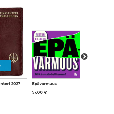
a
enteri 2027
Epävarmuus
Asunto
57,00 €
35,00 €