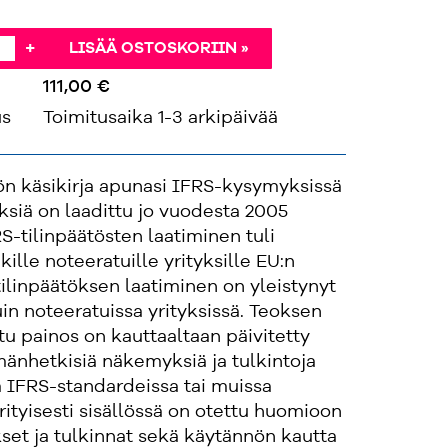
+
LISÄÄ OSTOSKORIIN »
111,00 €
us
Toimitusaika 1-3 arkipäivää
ön käsikirja apunasi IFRS-kysymyksissä
ksiä on laadittu jo vuodesta 2005
RS-tilinpäätösten laatiminen tuli
kille noteeratuille yrityksille EU:n
tilinpäätöksen laatiminen on yleistynyt
n noteeratuissa yrityksissä. Teoksen
ttu painos on kauttaaltaan päivitetty
änhetkisiä näkemyksiä ja tulkintoja
 IFRS-standardeissa tai muissa
rityisesti sisällössä on otettu huomioon
et ja tulkinnat sekä käytännön kautta