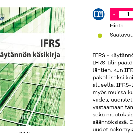
-
Hinta
'
Saatavu
IFRS - käytänn
IFRS-tilinpäätö
lähtien, kun IF
pakolliseksi kai
alueella. IFRS-
myös muissa kui
viides, uudiste
vastaamaan täm
sekä muutoksia
säännöksissä. E
uudet näkemyks