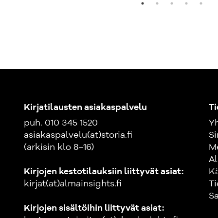
Kirjatilausten asiakaspalvelu
Ti
puh. 010 345 1520
Yh
asiakaspalvelu(at)storia.fi
Si
(arkisin klo 8–16)
M
Al
Kirjojen kestotilauksiin liittyvät asiat:
K
kirjat(at)almainsights.fi
Ti
Sa
Kirjojen sisältöihin liittyvät asiat: