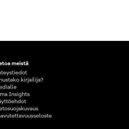
etoa meistä
teystiedot
nustako kirjailija?
edialle
ma Insights
äyttöehdot
etosuojakuvaus
avutettavuusseloste