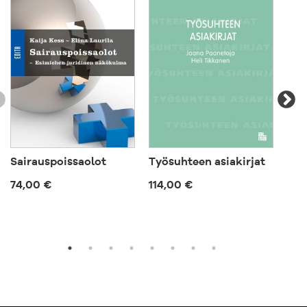
Sairauspoissaolot
Työsuhteen asiakirjat
Työ
pel
74,00 €
114,00 €
68,