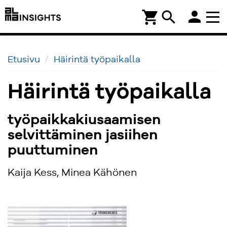
person
shopping_cart
search
Etusivu
Häirintä työpaikalla
Häirintä työpaikalla
työpaikkakiusaamisen
selvittäminen jasiihen
puuttuminen
Kaija Kess, Minea Kähönen