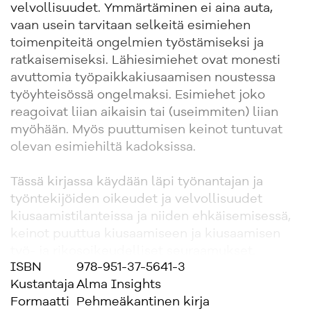
velvollisuudet. Ymmärtäminen ei aina auta,
vaan usein tarvitaan selkeitä esimiehen
toimenpiteitä ongelmien työstämiseksi ja
ratkaisemiseksi. Lähiesimiehet ovat monesti
avuttomia työpaikkakiusaamisen noustessa
työyhteisössä ongelmaksi. Esimiehet joko
reagoivat liian aikaisin tai (useimmiten) liian
myöhään. Myös puuttumisen keinot tuntuvat
olevan esimiehiltä kadoksissa.
Tässä kirjassa käydään läpi työnantajan ja
työntekijöiden oikeudet ja velvollisuudet
kiusaamistilanteissa ja niiden ehkäisemisessä,
keinot puuttua kiusaamiseen ja kiusaamisen
työ- ja rikosoikeudelliset seuraamukset.
ISBN
978-951-37-5641-3
Juridisten ratkaisujen lisäksi kirjassa pyritään
Kustantaja
Alma Insights
ottamaan huomioon myös työyhteisöjen
Formaatti
Pehmeäkantinen kirja
psykologiset lainalaisuudet.