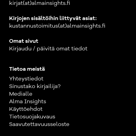
kirjat(at)almainsights.fi
Kirjojen sisältöihin liittyvät asiat:
kustannustoimitus(at)almainsights.fi
Omat sivut
Kirjaudu / päivitä omat tiedot
Tietoa meistä
Yhteystiedot
Sinustako kirjailija?
Medialle
Alma Insights
Käyttöehdot
Tietosuojakuvaus
Saavutettavuusseloste