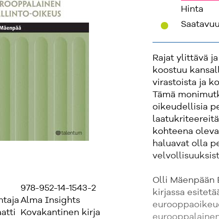
Hinta
'
Saatavu
Rajat ylittävä 
koostuu kansall
virastoista ja 
Tämä monimutkai
oikeudellisia pe
laatukriteereit
kohteena olevat
haluavat olla pe
velvollisuuksis
Olli Mäenpään 
978-952-14-1543-2
kirjassa esitetä
ntaja
Alma Insights
eurooppaoikeude
atti
Kovakantinen kirja
eurooppalainen 