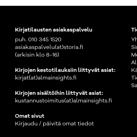
Kirjatilausten asiakaspalvelu
Ti
puh. 010 345 1520
Yh
asiakaspalvelu(at)storia.fi
Si
(arkisin klo 8–16)
M
Al
Kirjojen kestotilauksiin liittyvät asiat:
K
kirjat(at)almainsights.fi
Ti
Sa
Kirjojen sisältöihin liittyvät asiat:
kustannustoimitus(at)almainsights.fi
Omat sivut
Kirjaudu / päivitä omat tiedot