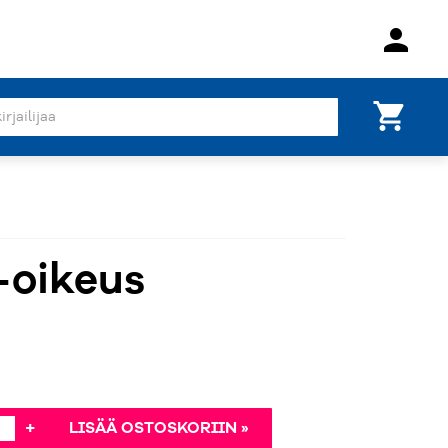
person
shopping_cart
-oikeus
+
LISÄÄ OSTOSKORIIN »