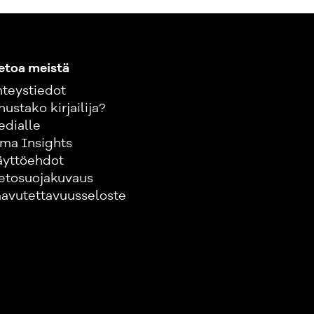
etoa meistä
teystiedot
nustako kirjailija?
edialle
ma Insights
äyttöehdot
etosuojakuvaus
avutettavuusseloste