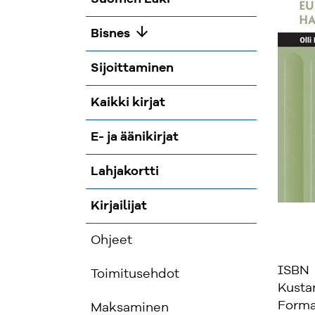
arrow_downward
Bisnes
Sijoittaminen
Kaikki kirjat
E- ja äänikirjat
Lahjakortti
Kirjailijat
Ohjeet
ISBN
Toimitusehdot
Kusta
Forma
Maksaminen