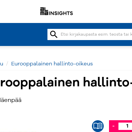
search
vu
Eurooppalainen hallinto-oikeus
rooppalainen hallinto
Mäenpää
-