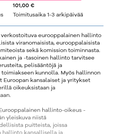
101,00 €
us
Toimitusaika 1-3 arkipäivää
ja verkostoituva eurooppalainen hallinto
isista viranomaisista, eurooppalaisista
komiteoista sekä komission toiminnasta.
nen ja -tasoinen hallinto tarvitsee
rusteita, pelisääntöjä ja
ä toimiakseen kunnolla. Myös hallinnon
 Euroopan kansalaiset ja yritykset
rillä oikeuksistaan ja
taan.
Eurooppalainen hallinto-oikeus -
än yleiskuva niistä
llisista puitteista, joissa
hallinto kansallisella ja