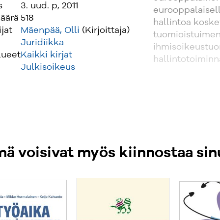
s
3. uud. p, 2011
eurooppalaisella
äärä
518
hallintoa kosk
ijat
Mäenpää, Olli
(Kirjoittaja)
tuomioistuimen
Juridiikka
ihmisoikeustuo
lueet
Kaikki kirjat
hallintotoimin
Julkisoikeus
ä voisivat myös kiinnostaa sin