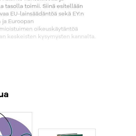
 tasolla toimii. Siinä esitellään
evaa EU-lainsäädäntöä sekä EY:n
 ja Euroopan
mioistuimen oikeuskäytäntöä
nan keskeisten kysymysten kannalta.
ua