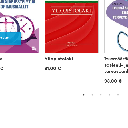
ossa
a
Yliopistolaki
Itsemäärä
sosiaali- j
 €
81,00 €
terveyden
93,00 €