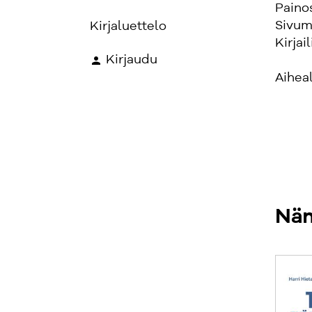
Paino
Sivum
Kirjaluettelo
Kirjail
Kirjaudu
Aihea
Näm