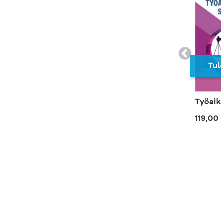
Tul
Työaik
119,00