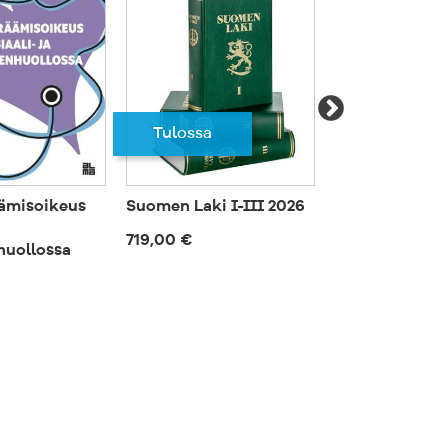
Tulossa
ämisoikeus
Suomen Laki I-III 2026
Esihenkilö m
a
johtajana
719,00 €
huollossa
50,00 €