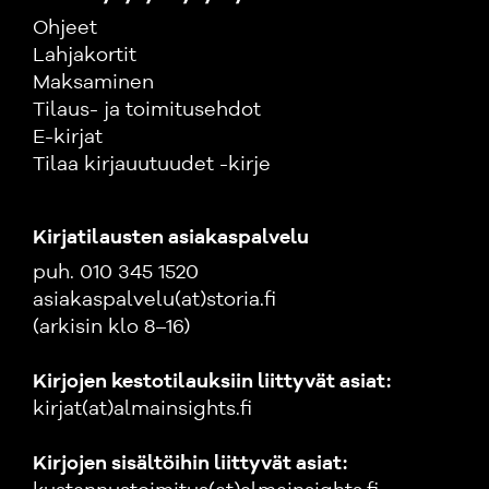
Ohjeet
Lahjakortit
Maksaminen
Tilaus- ja toimitusehdot
E-kirjat
Tilaa kirjauutuudet -kirje
Kirjatilausten asiakaspalvelu
puh. 010 345 1520
asiakaspalvelu(at)storia.fi
(arkisin klo 8–16)
Kirjojen kestotilauksiin liittyvät asiat:
kirjat(at)almainsights.fi
Kirjojen sisältöihin liittyvät asiat: