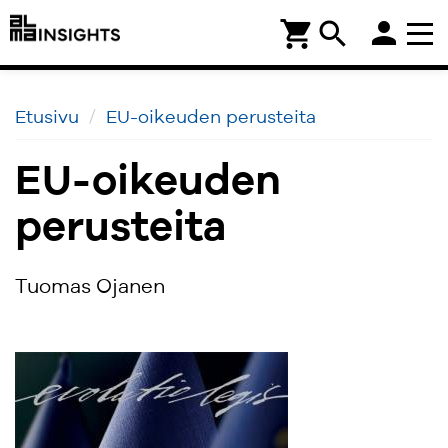
person
shopping_cart
search
Etusivu
EU-oikeuden perusteita
EU-oikeuden
perusteita
Tuomas Ojanen