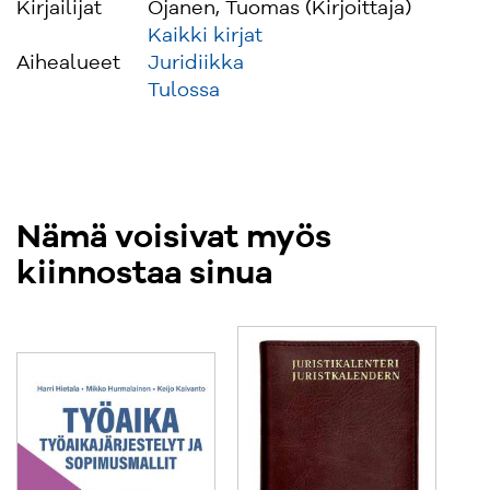
Kirjailijat
Ojanen, Tuomas (Kirjoittaja)
hallintoneuvoston jäsen.
Kaikki kirjat
Aihealueet
Juridiikka
Tulossa
Nämä voisivat myös
kiinnostaa sinua