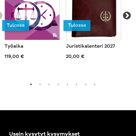
Tu
Tulossa
Tulossa
Työaika
Juristikalenteri 2027
Suo
119,00 €
20,00 €
719
Usein kysytyt kysymykset