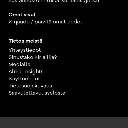
kustannustoimitus(at)almainsights.fi
Omat sivut
Kirjaudu / päivitä omat tiedot
Tietoa meistä
Yhteystiedot
Sinustako kirjailija?
Medialle
Alma Insights
Käyttöehdot
Tietosuojakuvaus
Saavutettavuusseloste