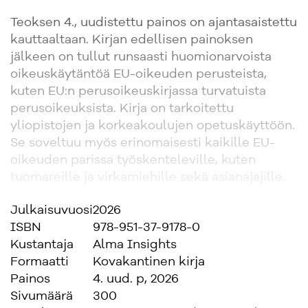
Teoksen 4., uudistettu painos on ajantasaistettu
kauttaaltaan. Kirjan edellisen painoksen
jälkeen on tullut runsaasti huomionarvoista
oikeuskäytäntöä EU-oikeuden perusteista,
kuten EU:n perusoikeuskirjassa turvatuista
perusoikeuksista. Kirja on tarkoitettu
yliopistojen ja korkeakoulujen opetuskäyttöön.
Se soveltuu myös erinomaisesti kaikille EU-
oikeuden parissa työskenteleville, kuten
tuomareille ja virkamiehille sekä asianajajille.
Julkaisuvuosi
2026
Tuomas Ojanen on valtiosääntöoikeuden
ISBN
978-951-37-9178-0
professori Helsingin yliopistossa ja
Kustantaja
Alma Insights
eurooppaoikeuden dosentti Turun yliopistossa.
Formaatti
Kovakantinen kirja
Hän on myös Euroopan neuvoston puitteissa
Painos
4. uud. p, 2026
toimivan Venetsian toimikunnan jäsen sekä
Sivumäärä
300
Euroopan unionin perusoikeusviraston