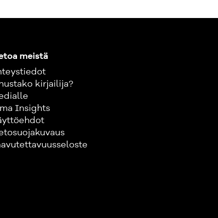
etoa meistä
teystiedot
nustako kirjailija?
edialle
ma Insights
äyttöehdot
etosuojakuvaus
avutettavuusseloste