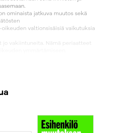
usasemaan.
on ominaista jatkuva muutos sekä
äätösten
-oikeuden valtionsisäisiä vaikutuksia
t jo vakiintuneita. Nämä periaatteet
-oikeuden ymmärtämiseen.
 uudistettu painos on ajantasaistettu
irjan
ksen jälkeen on tullut runsaasti
ta
ua
ä etenkin EU:n perusoikeuskirjaan
essa käydään läpi myös uutta
, joka liittyy EU-oikeuden vaikutuksiin
ettu yliopistojen ja korkeakoulujen