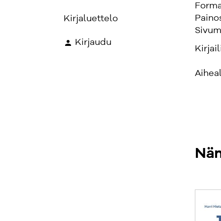
Forma
Paino
Kirjaluettelo
Sivum
Kirjaudu
Kirjail
Aihea
Näm