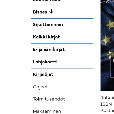
arrow_downward
Bisnes
Sijoittaminen
Kaikki kirjat
E- ja äänikirjat
Lahjakortti
Kirjailijat
Ohjeet
Julka
Toimitusehdot
ISBN
Kusta
Maksaminen