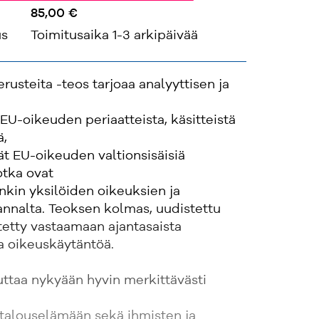
85,00 €
us
Toimitusaika 1-3 arkipäivää
usteita -teos tarjoaa analyyttisen ja
U-oikeuden periaatteista, käsitteistä
ä,
ät EU-oikeuden valtionsisäisiä
otka ovat
nkin yksilöiden oikeuksien ja
annalta. Teoksen kolmas, uudistettu
tetty vastaamaan ajantasaista
a oikeuskäytäntöä.
uttaa nykyään hyvin merkittävästi
 talouselämään sekä ihmisten ja