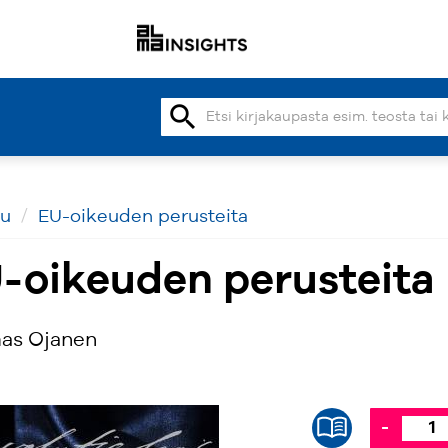
search
vu
EU-oikeuden perusteita
-oikeuden perusteita
as Ojanen
-