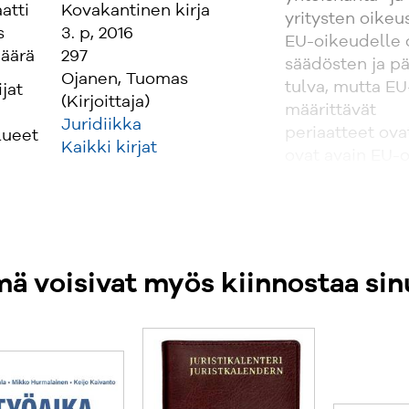
atti
Kovakantinen kirja
yritysten oike
s
3. p, 2016
EU-oikeudelle 
äärä
297
säädösten ja p
Ojanen, Tuomas
tulva, mutta EU
ijat
(Kirjoittaja)
määrittävät
Juridiikka
periaatteet ova
lueet
Kaikki kirjat
ovat avain EU
Teoksen kolmas,
kauttaaltaan. K
edellisen paino
huomion arvois
ä voisivat myös kiinnostaa sin
oikeuskäytäntö
liittyen. Teoks
oikeuskehitystä
Suomessa.
Teos on tarkoit