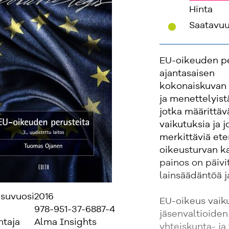
Hinta
'
Saatavu
EU-oikeuden per
ajantasaisen
kokonaiskuvan E
ja menettelyist
jotka määrittäv
vaikutuksia ja j
merkittäviä ete
oikeusturvan k
painos on päivi
lainsäädäntöä j
isuvuosi
2016
EU-oikeus vaik
978-951-37-6887-4
jäsenvaltioiden
ntaja
Alma Insights
yhteiskunta- ja