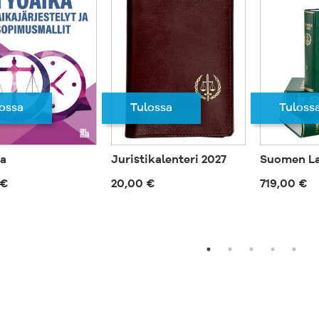
perusoppikirjak
soveltuu erino
tuomioistuinten
käyttöön. Yleis
tarkoitettu mui
kuin juristeille.
Tuloss
Tulossa
ossa
a
Juristikalenteri 2027
Suomen Lak
 €
20,00 €
719,00 €