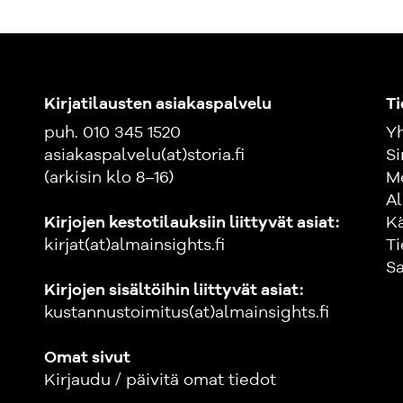
Kirjatilausten asiakaspalvelu
Ti
puh. 010 345 1520
Yh
asiakaspalvelu(at)storia.fi
Si
(arkisin klo 8–16)
M
Al
Kirjojen kestotilauksiin liittyvät asiat:
K
kirjat(at)almainsights.fi
Ti
Sa
Kirjojen sisältöihin liittyvät asiat:
kustannustoimitus(at)almainsights.fi
Omat sivut
Kirjaudu / päivitä omat tiedot