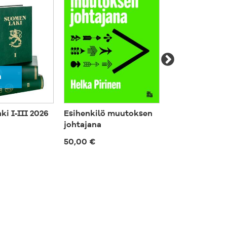
si. Se
maisesti myös viranomaisten,
 ja yritysten
tajuisena ja havainnollisena teos on
llekin
a
i I-III 2026
Esihenkilö muutoksen
Viherpesutalo
johtajana
57,00 €
50,00 €