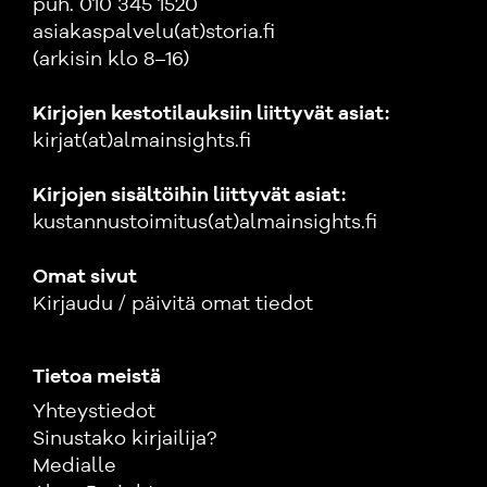
puh. 010 345 1520
asiakaspalvelu(at)storia.fi
(arkisin klo 8–16)
Kirjojen kestotilauksiin liittyvät asiat:
kirjat(at)almainsights.fi
Kirjojen sisältöihin liittyvät asiat:
kustannustoimitus(at)almainsights.fi
Omat sivut
Kirjaudu / päivitä omat tiedot
Tietoa meistä
Yhteystiedot
Sinustako kirjailija?
Medialle