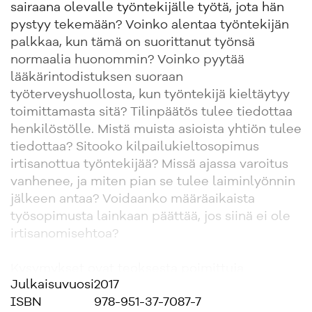
sairaana olevalle työntekijälle työtä, jota hän
pystyy tekemään? Voinko alentaa työntekijän
palkkaa, kun tämä on suorittanut työnsä
normaalia huonommin? Voinko pyytää
lääkärintodistuksen suoraan
työterveyshuollosta, kun työntekijä kieltäytyy
toimittamasta sitä? Tilinpäätös tulee tiedottaa
henkilöstölle. Mistä muista asioista yhtiön tulee
tiedottaa? Sitooko kilpailukieltosopimus
irtisanottua työntekijää? Missä ajassa varoitus
vanhenee, ja miten pian se tulee laiminlyönnin
jälkeen antaa? Voidaanko määräaikaista
työsopimusta lainkaan päättää, jos siinä ei ole
irtisanomisehtoa?
Kysymykset ovat teoksesta poimittuja
Julkaisuvuosi
2017
esimerkkejä. Käytännönläheinen teos on
ISBN
978-951-37-7087-7
tarkoitettu esimiehille, jotka tekevät