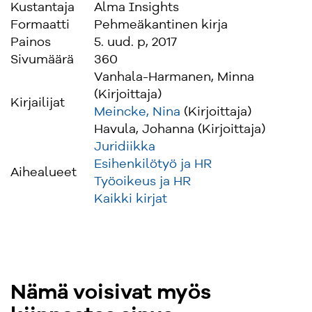
Kustantaja
Alma Insights
työnantajan edustajina työsuhteisiin liittyviä
Formaatti
Pehmeäkantinen kirja
päätöksiä. Siinä opastetaan kysymys-
Painos
5. uud. p, 2017
vastaustekniikkaa käyttäen mm. miten toimia
Sivumäärä
360
oikeudellisesti työsopimusta tehtäessä, mitkä
Vanhala-Harmanen, Minna
ovat työnjohto-oikeuden käytön rajat ja
(Kirjoittaja)
työntekijän ja työnantajan velvollisuudet
Kirjailijat
Meincke, Nina
(Kirjoittaja)
työsuhteen aikana tai miten toimia työsuhteen
Havula, Johanna (Kirjoittaja)
päättämistilanteessa.
Juridiikka
Esihenkilötyö ja HR
Teoksen avulla on mahdollista välttää usein
Aihealueet
Työoikeus ja HR
kalliiksi tulevat menettelyvirheet vaikkapa
Kaikki kirjat
yhteistoimintamenettelyssä. Se soveltuu hyvin
esimerkiksi esimiestehtävissä aloittavien
perehdyttämiseen tai välineeksi
neuvottelutilanteisiin. Vanhoille, kokeneille
esimiehille opas toimii tukena arjessa. Kirja
toimii hyvin myös oppikirjana.
Nämä voisivat myös