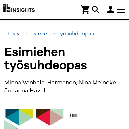
person
shopping_cart
search
Etusivu
Esimiehen työsuhdeopas
Esimiehen
työsuhdeopas
Minna Vanhala-Harmanen, Nina Meincke,
Johanna Havula