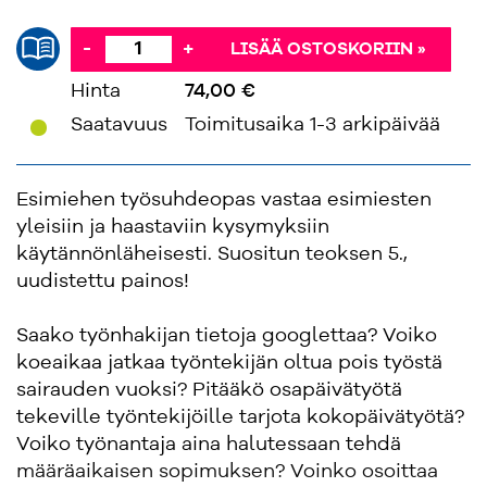
-
+
LISÄÄ OSTOSKORIIN »
Hinta
74,00 €
'
Saatavuus
Toimitusaika 1-3 arkipäivää
Esimiehen työsuhdeopas vastaa esimiesten
yleisiin ja haastaviin kysymyksiin
käytännönläheisesti. Suositun teoksen 5.,
uudistettu painos!
Saako työnhakijan tietoja googlettaa? Voiko
koeaikaa jatkaa työntekijän oltua pois työstä
sairauden vuoksi? Pitääkö osapäivätyötä
tekeville työntekijöille tarjota kokopäivätyötä?
Voiko työnantaja aina halutessaan tehdä
määräaikaisen sopimuksen? Voinko osoittaa