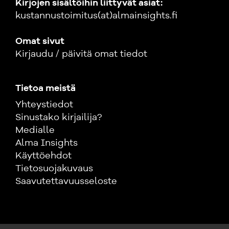
Kirjojen sisältöihin liittyvät asiat:
kustannustoimitus(at)almainsights.fi
Omat sivut
Kirjaudu / päivitä omat tiedot
Tietoa meistä
Yhteystiedot
Sinustako kirjailija?
Medialle
Alma Insights
Käyttöehdot
Tietosuojakuvaus
Saavutettavuusseloste