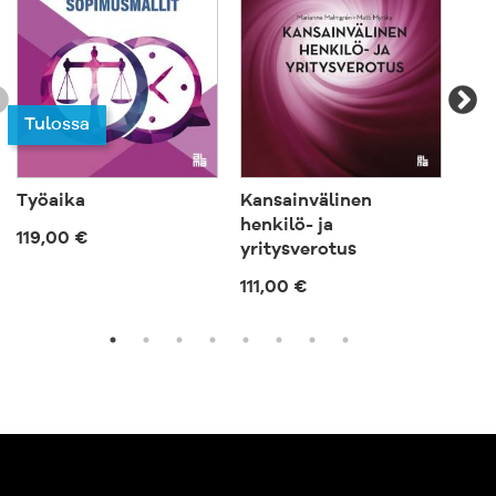
Tulossa
Työaika
Kansainvälinen
Ep
henkilö- ja
119,00 €
57,
yritysverotus
111,00 €