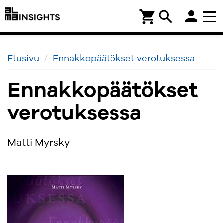
person
shopping_cart
search
Etusivu
Ennakkopäätökset verotuksessa
Ennakkopäätökset
verotuksessa
Matti Myrsky