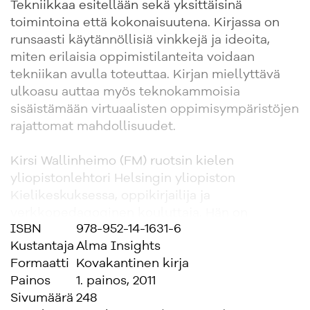
Tekniikkaa esitellään sekä yksittäisinä
toimintoina että kokonaisuutena. Kirjassa on
runsaasti käytännöllisiä vinkkejä ja ideoita,
miten erilaisia oppimistilanteita voidaan
tekniikan avulla toteuttaa. Kirjan miellyttävä
ulkoasu auttaa myös teknokammoisia
sisäistämään virtuaalisten oppimisympäristöjen
rajattomat mahdollisuudet.
Kirsi Wallinheimo (FM) ruotsin kielen
yliopistonlehtori Helsingin yliopiston
Kielikeskuksessa, oppikirjailija ja
verkkopedagoginen kouluttaja. Hän on
ISBN
978-952-14-1631-6
opettanut useilla opetusasteilla ja on
Kustantaja
Alma Insights
hyödyntänyt pitkään verkko-opettamista
Formaatti
Kovakantinen kirja
työssään. Nykyisin hän kouluttaa opettajia mm.
Painos
1. painos, 2011
verkko-opetukseen.
Sivumäärä
248