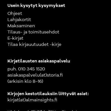
Usein kysytyt kysymykset
Ohjeet
Lahjakortit
Maksaminen
Tilaus- ja toimitusehdot
E-kirjat
Tilaa kirjauutuudet -kirje
Kirjatilausten asiakaspalvelu
puh. 010 345 1520
asiakaspalvelu(at)storia.fi
(arkisin klo 8–16)
Kirjojen kestotilauksiin liittyvät asiat:
kirjat(at)almainsights.fi