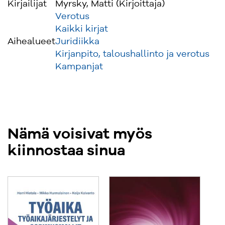
Kirjailijat
Myrsky, Matti (Kirjoittaja)
Eino Mäkitalo (FM) on IT-alan yksityisyrittäjä,
Verotus
jolla on pitkä kokemus tietoverkoista ja
Kaikki kirjat
hajautetuista järjestelmistä. Hän on toiminut
Aihealueet
Juridiikka
keskeisenä IT-asiantuntijana verkkopankkien
Kirjanpito, taloushallinto ja verotus
pioneeriaikana ja toimii konsulttina omassa
Kampanjat
yrityksessään.
Nämä voisivat myös
kiinnostaa sinua