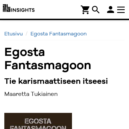
person
shopping_cart
search
Etusivu
Egosta Fantasmagoon
Egosta
Fantasmagoon
Tie karismaattiseen itseesi
Maaretta Tukiainen