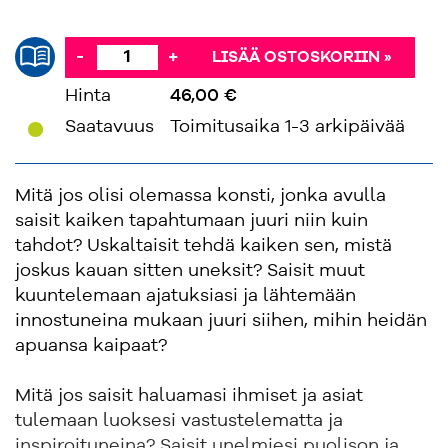
-
+
LISÄÄ OSTOSKORIIN »
Hinta
46,00 €
'
Saatavuus
Toimitusaika 1-3 arkipäivää
Mitä jos olisi olemassa konsti, jonka avulla
saisit kaiken tapahtumaan juuri niin kuin
tahdot? Uskaltaisit tehdä kaiken sen, mistä
joskus kauan sitten uneksit? Saisit muut
kuuntelemaan ajatuksiasi ja lähtemään
innostuneina mukaan juuri siihen, mihin heidän
apuansa kaipaat?
Mitä jos saisit haluamasi ihmiset ja asiat
tulemaan luoksesi vastustelematta ja
inspiroituneina? Saisit unelmiesi puolison ja