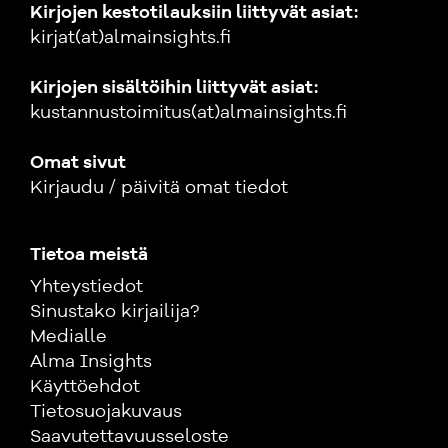
Kirjojen kestotilauksiin liittyvät asiat:
kirjat(at)almainsights.fi
Kirjojen sisältöihin liittyvät asiat:
kustannustoimitus(at)almainsights.fi
Omat sivut
Kirjaudu / päivitä omat tiedot
Tietoa meistä
Yhteystiedot
Sinustako kirjailija?
Medialle
Alma Insights
Käyttöehdot
Tietosuojakuvaus
Saavutettavuusseloste