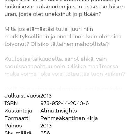
huikaisevan rakkauden ja sen lisäksi sellaisen
uran, josta olet uneksinut jo pitkään?
Mitä jos elämästäsi tulisi juuri niin
merkityksellinen ja onnellinen kuin olet aina
toivonut? Olisiko tällainen mahdollista?
Kuulostaa taikuudelta, sanot ehkä, vain
saduissa tapahtuu noin. Olisiko maailmassa
muka voima, joka voisi toteuttaa tuon kaiken?
Kyllä. Tuo voima on olemassa ja sillä on kyky
Julkaisuvuosi
2013
saada vuoretkin siirtymään luoksemme. Tuo
ISBN
978-952-14-2043-6
voima on nimeltään karisma.
Kustantaja
Alma Insights
Formaatti
Pehmeäkantinen kirja
Egosta fantasmagoon on kirja karismasta. Siitä,
Painos
2013
mitä karisma on ja mitä se ei ole, sekä siitä,
Sivumäärä
356