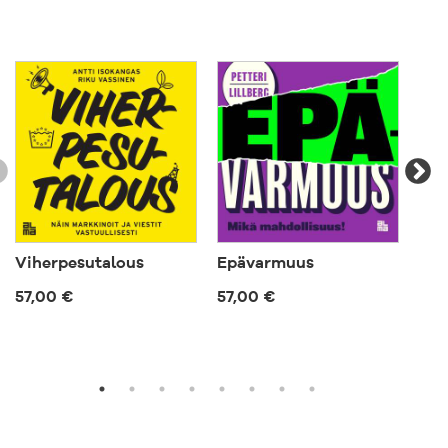
Viherpesutalous
Epävarmuus
Ego
57,00 €
57,00 €
40,