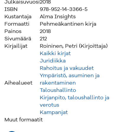
Julkaisuvuosi
2018
ISBN
978-952-14-3366-5
Kustantaja
Alma Insights
Formaatti
Pehmeäkantinen kirja
Painos
2018
Sivumäärä
212
Kirjailijat
Roininen, Petri (Kirjoittaja)
Kaikki kirjat
Juridiikka
Rahoitus ja vakuudet
Ympäristö, asuminen ja
Aihealueet
rakentaminen
Taloushallinto
Kirjanpito, taloushallinto ja
verotus
Kampanjat
Muut formaatit