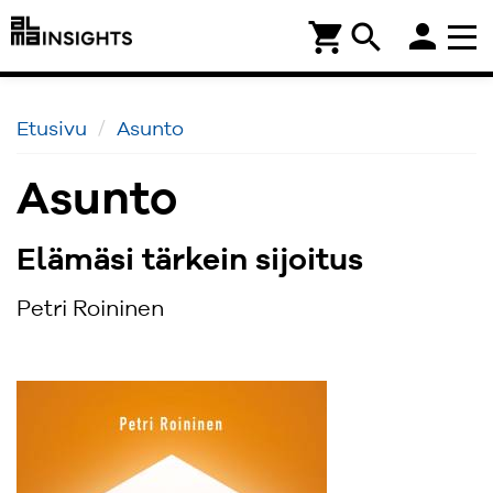
person
shopping_cart
search
Etusivu
Asunto
Asunto
Elämäsi tärkein sijoitus
Petri Roininen