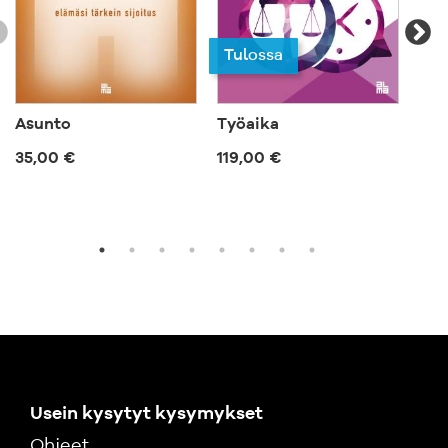
Tulossa
Asunto
Työaika
Ep
35,00 €
119,00 €
57,
Usein kysytyt kysymykset
Ohjeet