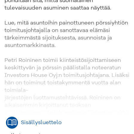
pohditaan sitä, miltä suomalainen
tulevaisuuden asuminen saattaa näyttää.
Lue, mitä asuntoihin painottuneen pörssiyhtiön
toimitusjohtajalla on sanottavaa elämäsi
tärkeimmästä sijoituksesta, asunnoista ja
asuntomarkkinasta.
Petri Roininen toimii kiinteistösijoittamiseen
keskittyvän ja pörssin päälistalla noteeratun
Investors House Oyj:n toimitusjohtajana. Lisäksi
hän on toiminut toistakymmentä vuotta alan
toimiala-
järjestöjen luottamustehtävissä. Roininen on
aikaisemmin kirjoittanut teoksen
Yrittäjämäinen ote johtamiseen (Talentum 2011).
Sisällysluettelo