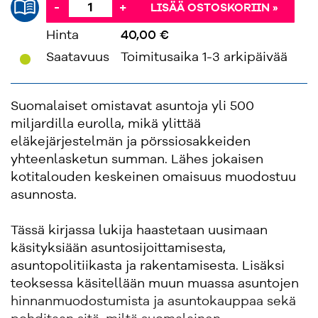
-
+
LISÄÄ OSTOSKORIIN »
Hinta
40,00 €
'
Saatavuus
Toimitusaika 1-3 arkipäivää
Suomalaiset omistavat asuntoja yli 500
miljardilla eurolla, mikä ylittää
eläkejärjestelmän ja pörssiosakkeiden
yhteenlasketun summan. Lähes jokaisen
kotitalouden keskeinen omaisuus muodostuu
asunnosta.
Tässä kirjassa lukija haastetaan uusimaan
käsityksiään asuntosijoittamisesta,
asuntopolitiikasta ja rakentamisesta. Lisäksi
teoksessa käsitellään muun muassa asuntojen
hinnanmuodostumista ja asuntokauppaa sekä