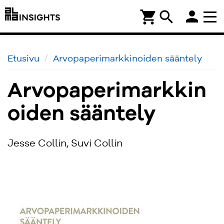
person
shopping_cart
search
Etusivu
Arvopaperimarkkinoiden sääntely
Arvopaperimarkkin
oiden sääntely
Jesse Collin, Suvi Collin