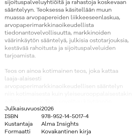
sijoituspalveluyhtiöitä ja rahastoja koskevaan
sääntelyyn. Teoksessa käsitellään muun
muassa arvopapereiden liikkeeseenlaskua,
arvopaperimarkkinaoikeudellista
tiedonantovelvollisuutta, markkinoiden
väärinkäytön sääntelyä, julkisia ostotarjouksia,
kestävää rahoitusta ja sijoituspalveluiden
tarjoamista.
Teos on ainoa kotimainen teos, joka kattaa
laaja-alaisesti
arvopaperimarkkinaoikeudellisen sääntelyn
niin kotimaisesta kuin yleiseurooppalaisestakin
näkökulmasta. Teos soveltuu käytännön
Julkaisuvuosi
2026
juridiikan ammattilaisten työn tueksi,
ISBN
978-952-14-5017-4
tutkimuskäsikirjaksi sekä oppikirjaksi.
Kustantaja
Alma Insights
Formaatti
Kovakantinen kirja
Molemmilla kirjoittajilla on noin viidentoista