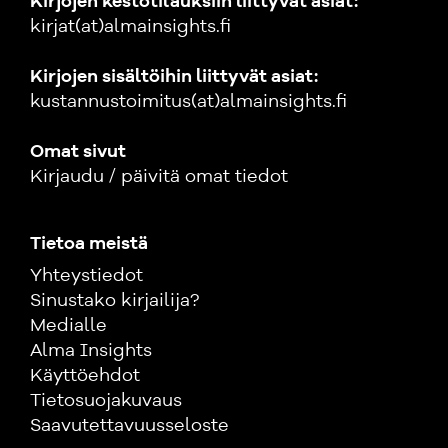
Kirjojen kestotilauksiin liittyvät asiat:
kirjat(at)almainsights.fi
Kirjojen sisältöihin liittyvät asiat:
kustannustoimitus(at)almainsights.fi
Omat sivut
Kirjaudu / päivitä omat tiedot
Tietoa meistä
Yhteystiedot
Sinustako kirjailija?
Medialle
Alma Insights
Käyttöehdot
Tietosuojakuvaus
Saavutettavuusseloste