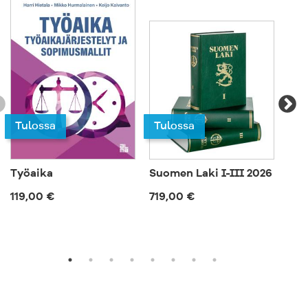
Tulossa
Tulossa
Työaika
Suomen Laki I-III 2026
Huv
köp
119,00 €
719,00 €
62,