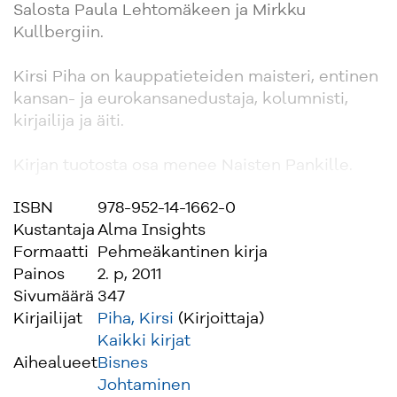
Salosta Paula Lehtomäkeen ja Mirkku
Kullbergiin.
Kirsi Piha on kauppatieteiden maisteri, entinen
kansan- ja eurokansanedustaja, kolumnisti,
kirjailija ja äiti.
Kirjan tuotosta osa menee Naisten Pankille.
ISBN
978-952-14-1662-0
Kustantaja
Alma Insights
Formaatti
Pehmeäkantinen kirja
Painos
2. p, 2011
Sivumäärä
347
Kirjailijat
Piha, Kirsi
(Kirjoittaja)
Kaikki kirjat
Aihealueet
Bisnes
Johtaminen