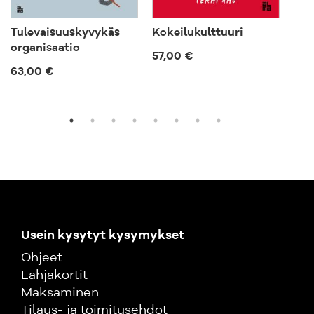
Tulevaisuuskyvykäs
Kokeilukulttuuri
Joh
organisaatio
57,00 €
57,
63,00 €
Usein kysytyt kysymykset
Ohjeet
Lahjakortit
Maksaminen
Tilaus- ja toimitusehdot