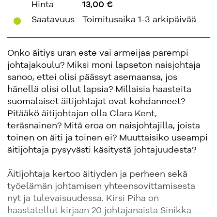
Hinta
13,00 €
'
Saatavuus
Toimitusaika 1-3 arkipäivää
Onko äitiys uran este vai armeijaa parempi
johtajakoulu? Miksi moni lapseton naisjohtaja
sanoo, ettei olisi päässyt asemaansa, jos
hänellä olisi ollut lapsia? Millaisia haasteita
suomalaiset äitijohtajat ovat kohdanneet?
Pitääkö äitijohtajan olla Clara Kent,
teräsnainen? Mitä eroa on naisjohtajilla, joista
toinen on äiti ja toinen ei? Muuttaisiko useampi
äitijohtaja pysyvästi käsitystä johtajuudesta?
Äitijohtaja kertoo äitiyden ja perheen sekä
työelämän johtamisen yhteensovittamisesta
nyt ja tulevaisuudessa. Kirsi Piha on
haastatellut kirjaan 20 johtajanaista Sinikka