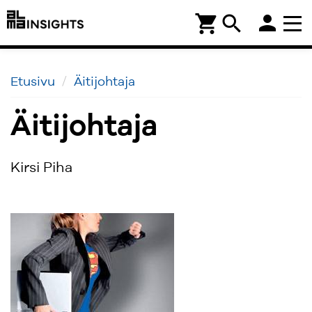
person
shopping_cart
search
Etusivu
Äitijohtaja
Äitijohtaja
Kirsi Piha